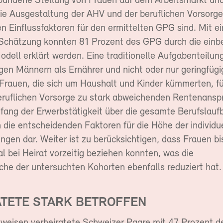
bundene Stellung von Frauen auf dem Arbeitsmarkt un
die Ausgestaltung der AHV und der beruflichen Vorsorge
 Einflussfaktoren für den ermittelten GPG sind. Mit ei
 Schätzung konnten 81 Prozent des GPG durch die ein
dell erklärt werden. Eine traditionelle Aufgabenteilun
igen Männern als Ernährer und nicht oder nur geringfügi
 Frauen, die sich um Haushalt und Kinder kümmerten, fü
beruflichen Vorsorge zu stark abweichenden Rentenansp
ang der Erwerbstätigkeit über die gesamte Berufslauf
 die entscheidenden Faktoren für die Höhe der individu
ngen dar. Weiter ist zu berücksichtigen, dass Frauen bi
l bei Heirat vorzeitig beziehen konnten, was die
he der untersuchten Kohorten ebenfalls reduziert hat.
ATETE STARK BETROFFEN