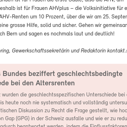
nden ist für Frauen die erste Säule, also die AHV, am
eshalb ist für Frauen AHVplus – die Volksinitiative für 
AHV-Renten um 10 Prozent, über die wir am 25. Septe
ine grosse Hilfe, solid und sicher. Gehen wir gemeins
h Bern und sagen es nochmals laut und deutlich!
ring, Gewerkschaftssekretärin und Redaktorin kontakt.
s Bundes beziffert geschlechtsbedingte
de bei den Altersrenten
z wurden die geschlechtsspezifischen Unterschiede bei
bis heute noch nie systematisch und vollständig untersu
litischen Diskussion zu Recht die Frage gestellt, wie ho
n Gap (GPG) in der Schweiz ausfalle und wie er zu redu
dadurch beantwortet werden, indem die Einflussfaktore