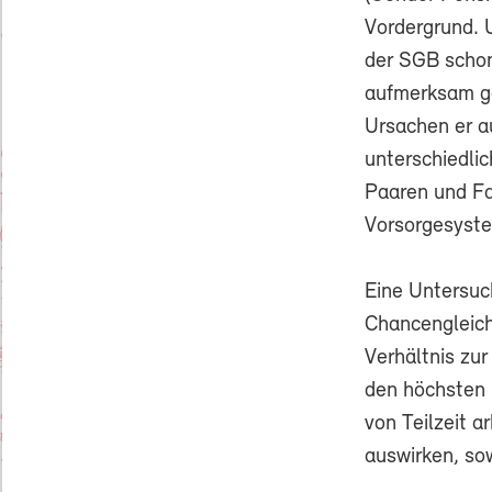
Vordergrund. 
der SGB scho
aufmerksam g
Ursachen er a
unterschiedli
Paaren und Fa
Vorsorgesyste
Eine Untersuc
Chancengleich
Verhältnis zur 
den höchsten 
von Teilzeit a
auswirken, so