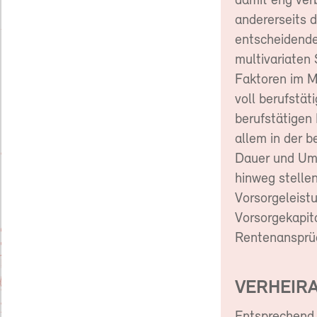
damit eng ver
andererseits 
entscheidenden
multivariaten
Faktoren im Mo
voll berufstät
berufstätigen
allem in der 
Dauer und Umf
hinweg stellen
Vorsorgeleistu
Vorsorgekapita
Rentenansprüc
VERHEIR