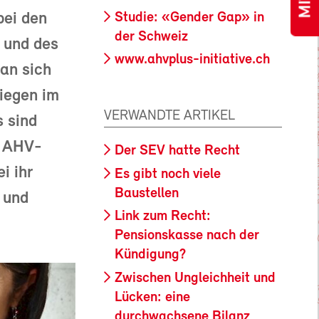
Studie: «Gender Gap» in
bei den
der Schweiz
 und des
www.ahvplus-initiative.ch
 an sich
liegen im
VERWANDTE ARTIKEL
 sind
r AHV-
Der SEV hatte Recht
i ihr
Es gibt noch viele
Baustellen
n und
Link zum Recht:
Pensionskasse nach der
Kündigung?
Zwischen Ungleichheit und
Lücken: eine
durchwachsene Bilanz