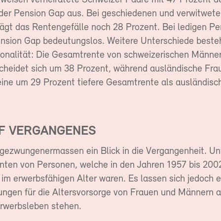
weisen verheiratete Schweizer Paare mit 47 Prozent d
er Pension Gap aus. Bei geschiedenen und verwitwet
ägt das Rentengefälle noch 28 Prozent. Bei ledigen Pe
nsion Gap bedeutungslos. Weitere Unterschiede beste
ionalität: Die Gesamtrente von schweizerischen Männe
cheidet sich um 38 Prozent, während ausländische Fra
eine um 29 Prozent tiefere Gesamtrente als ausländis
UF VERGANGENES
t gezwungenermassen ein Blick in die Vergangenheit. Un
nten von Personen, welche in den Jahren 1957 bis 200
im erwerbsfähigen Alter waren. Es lassen sich jedoch e
ungen für die Altersvorsorge von Frauen und Männern a
Erwerbsleben stehen.