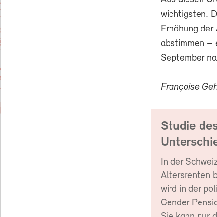
Aus diesen Grü
wichtigsten. D
Erhöhung der 
abstimmen – e
September nac
Françoise Geh
Studie de
Unterschie
In der Schwei
Altersrenten 
wird in der po
Gender Pensio
Sie kann nur 