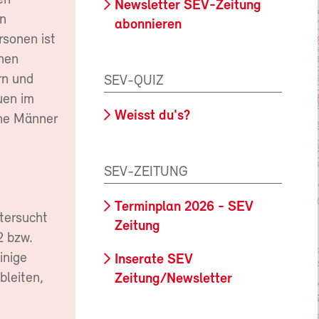
en
Newsletter SEV-Zeitung
en
abonnieren
rsonen ist
hen
rn und
SEV-QUIZ
uen im
Weisst du's?
che Männer
SEV-ZEITUNG
Terminplan 2026 - SEV
tersucht
Zeitung
2 bzw.
inige
Inserate SEV
bleiten,
Zeitung/Newsletter