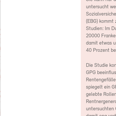
untersucht we
Sozialversich
(EBG) kommt z
Studien: Im D
20000 Franken
damit etwas u
40 Prozent be
Die Studie kon
GPG beeinflus
Rentengefälle
spiegelt ein 
gelebte Rolle
Rentnergenerat
untersuchten G