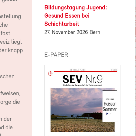
Bildungstagung Jugend:
Gesund Essen bei
hstellung
Schichtarbeit
che
27. November 2026 Bern
 fast
eiz liegt
der knapp
E-PAPER
ischen
fweisen,
orge die
n der
nd die