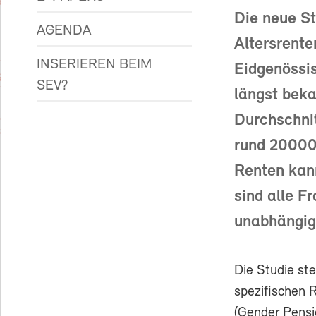
Die neue St
AGENDA
Altersrent
INSERIEREN BEIM
Eidgenössis
SEV?
längst beka
Durchschnit
rund 20000
Renten kann
sind alle F
unabhängig
Die Studie ste
spezifischen 
(Gender Pensi