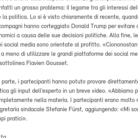
fatti un grosso problema: il legame tra gli interessi de
 la politica. Lo si è visto chiaramente di recente, quan
compagni hanno corteggiato Donald Trump per evitare d
omici a causa delle sue decisioni politiche. Alla fine, le
i social media sono orientate al profitto. «Ciononostan
a meno di utilizzare le grandi piattaforme dei social med
 sottolinea Flavien Gousset.
parte, i partecipanti hanno potuto provare direttament
tica gli input dell’esperto in un breve video. «Abbiamo 
mpletamente nella materia. I partecipanti erano molto 
gretaria sindacale Stefanie Fürst, aggiungendo: «Mi son
pi pratici».
tta