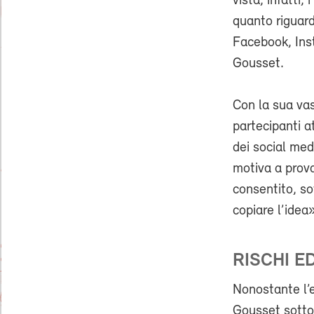
vista, infatti
quanto riguarda
Facebook, Ins
Gousset.
Con la sua vas
partecipanti a
dei social me
motiva a prova
consentito, so
copiare l’idea
RISCHI E
Nonostante l’e
Gousset sottol