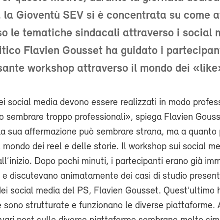
 la Gioventù SEV si è concentrata su come at
so le tematiche sindacali attraverso i social m
itico Flavien Gousset ha guidato i partecipant
sante workshop attraverso il mondo dei «like
ei social media devono essere realizzati in modo profes
 sembrare troppo professionali», spiega Flavien Gouss
 La sua affermazione può sembrare strana, ma a quanto 
l mondo dei reel e delle storie. Il workshop sui social m
ll’inizio. Dopo pochi minuti, i partecipanti erano già imm
e discutevano animatamente dei casi di studio presenta
dei social media del PS, Flavien Gousset. Quest’ultimo
sono strutturate e funzionano le diverse piattaforme. 