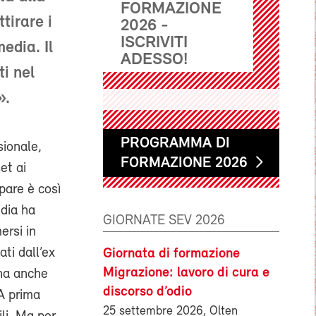
FORMAZIONE
tirare i
2026 -
ISCRIVITI
edia. Il
ADESSO!
i nel
».
PROGRAMMA DI
sionale,
FORMAZIONE 2026
et ai
pare è così
edia ha
GIORNATE SEV 2026
ersi in
ti dall’ex
Giornata di formazione
Migrazione: lavoro di cura e
 ha anche
discorso d’odio
A prima
25 settembre 2026, Olten