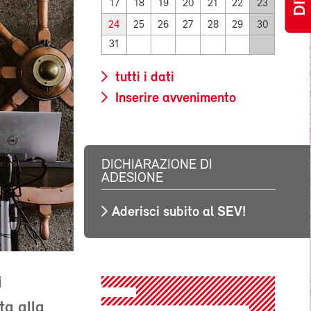
17
18
19
20
21
22
23
24
25
26
27
28
29
30
31
tutti i dati
Inserire avvenimento
DICHIARAZIONE DI
ADESIONE
Aderisci subito al SEV!
i
ta alla