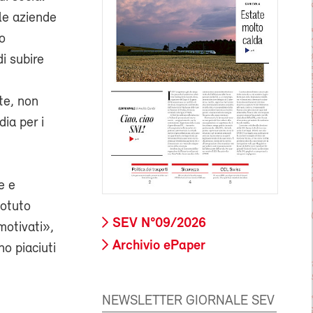
lle aziende
do
i subire
te, non
ia per i
e e
potuto
SEV N°09/2026
motivati»,
Archivio ePaper
o piaciuti
NEWSLETTER GIORNALE SEV