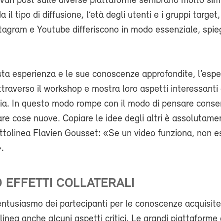
, i vari post sulle diverse piattaforme sembrano molto sim
 il tipo di diffusione, l’età degli utenti e i gruppi target,
tagram e Youtube differiscono in modo essenziale, spie
ta esperienza e le sue conoscenze approfondite, l’esper
ttraverso il workshop e mostra loro aspetti interessant
dia. In questo modo rompe con il modo di pensare conse
re cose nuove. Copiare le idee degli altri è assolutame
ttolinea Flavien Gousset: «Se un video funziona, non e
».
D EFFETTI COLLATERALI
ntusiasmo dei partecipanti per le conoscenze acquisite
inea anche alcuni aspetti critici. Le grandi piattaforme 