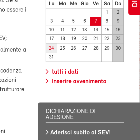
i. Se si
Lu
Ma
Me
Gio
Ve
Sa
Do
no essere i
1
2
3
4
5
6
7
8
9
10
11
12
13
14
15
16
EV;
17
18
19
20
21
22
23
24
25
26
27
28
29
30
tualmente a
31
 scadenza
tutti i dati
cazioni
Inserire avvenimento
trutturare
DICHIARAZIONE DI
ADESIONE
oni
Aderisci subito al SEV!