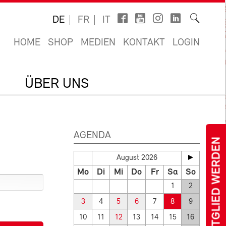
DE
FR
IT
HOME
SHOP
MEDIEN
KONTAKT
LOGIN
ÜBER UNS
AGENDA
MITGLIED WERDEN
August 2026
Mo
Di
Mi
Do
Fr
Sa
So
1
2
3
4
5
6
7
8
9
10
11
12
13
14
15
16