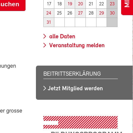
suchen
17
18
19
20
21
22
23
24
25
26
27
28
29
30
31
alle Daten
Veranstaltung melden
hnungen
BEITRITTSERKLÄRUNG
Jetzt Mitglied werden
er grosse