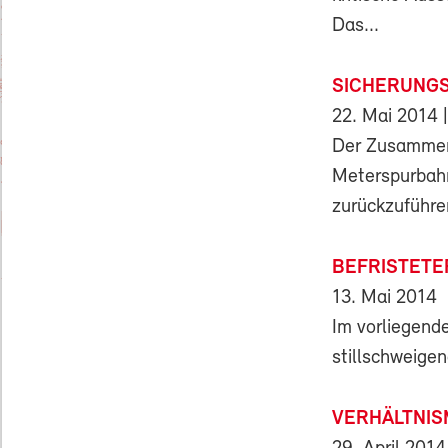
Das...
SICHERUNG
22. Mai 2014
|
Der Zusammens
Meterspurbahn
zurückzuführen
BEFRISTETE
13. Mai 2014
Im vorliegende
stillschweige
VERHÄLTNIS