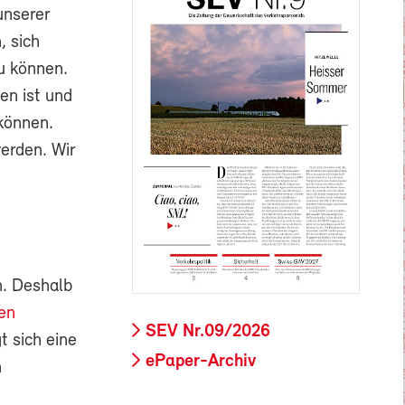
unserer
, sich
u können.
en ist und
können.
erden. Wir
n. Deshalb
en
SEV Nr.09/2026
 sich eine
ePaper-Archiv
n