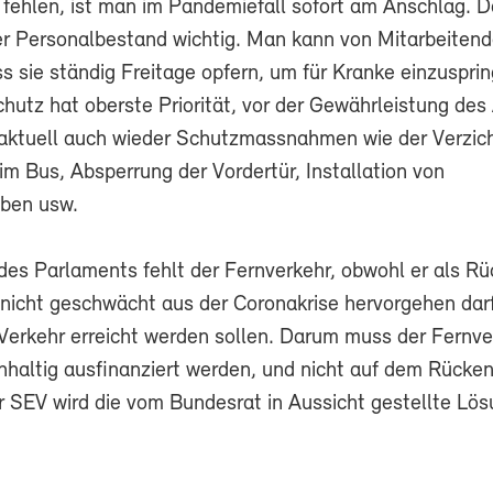
 fehlen, ist man im Pandemiefall sofort am Anschlag. D
r Personalbestand wichtig. Man kann von Mitarbeitend
s sie ständig Freitage opfern, um für Kranke einzuspri
hutz hat oberste Priorität, vor der Gewährleistung des
aktuell auch wieder Schutzmassnahmen wie der Verzich
 im Bus, Absperrung der Vordertür, Installation von
iben usw.
des Parlaments fehlt der Fernverkehr, obwohl er als Rü
nicht geschwächt aus der Coronakrise hervorgehen darf
 Verkehr erreicht werden sollen. Darum muss der Fernve
hhaltig ausfinanziert werden, und nicht auf dem Rücke
r SEV wird die vom Bundesrat in Aussicht gestellte Lö