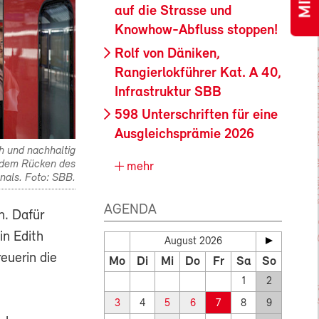
auf die Strasse und
Knowhow-Abfluss stoppen!
Rolf von Däniken,
Rangierlokführer Kat. A 40,
Infrastruktur SBB
598 Unterschriften für eine
Ausgleichsprämie 2026
h und nachhaltig
f dem Rücken des
mehr
nals. Foto: SBB.
AGENDA
n. Dafür
in Edith
August 2026
euerin die
Mo
Di
Mi
Do
Fr
Sa
So
1
2
3
4
5
6
7
8
9