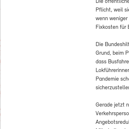
Die öffentlich
Pflicht, weil 
wenn weniger 
Fixkosten für
Die Bundeshil
Grund, beim P
dass Busfahre
Lokführerinne
Pandemie scho
sicherzustelle
Gerade jetzt 
Verkehrsperso
Angebotsredu