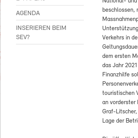
National- und
beschlossen, 
AGENDA
Massnahmenp
INSERIEREN BEIM
Unterstützung
SEV?
Verkehrs in de
Geltungsdaue
dem ersten M
das Jahr 2021
Finanzhilfe so
Personenverke
touristischen
an vorderster
Graf-Litscher
Lage der Betr