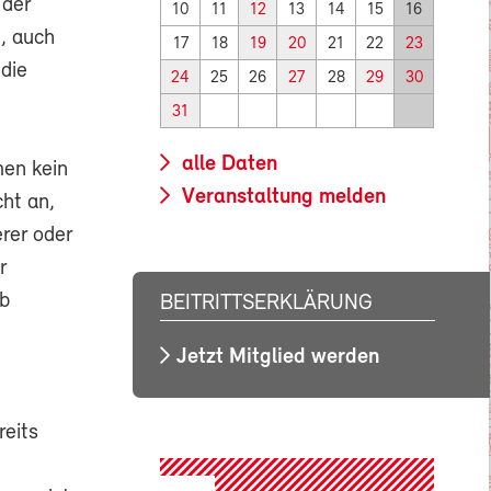
 der
10
11
12
13
14
15
16
t, auch
17
18
19
20
21
22
23
die
24
25
26
27
28
29
30
31
alle Daten
men kein
Veranstaltung melden
cht an,
rer oder
r
eb
BEITRITTSERKLÄRUNG
Jetzt Mitglied werden
reits