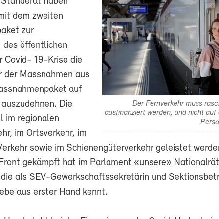
 Ständerat haben
mit dem zweiten
aket zur
 des öffentlichen
r Covid- 19-Krise die
r der Massnahmen aus
assnahmenpaket auf
 auszudehnen. Die
Der Fernverkehr muss rasc
ausfinanziert werden, und nicht au
ll im regionalen
Perso
hr, im Ortsverkehr, im
 Verkehr sowie im Schienengüterverkehr geleistet werde
 Front gekämpft hat im Parlament «unsere» Nationalrät
, die als SEV-Gewerkschaftssekretärin und Sektionsbetr
iebe aus erster Hand kennt.