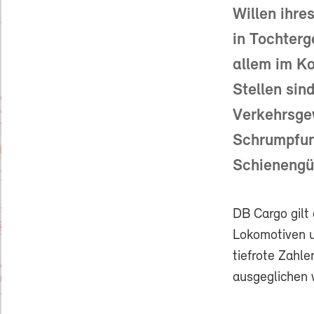
Willen ihre
in Tochterg
allem im K
Stellen sin
Verkehrsgew
Schrumpfun
Schienengü
DB Cargo gilt
Lokomotiven u
tiefrote Zahle
ausgeglichen 