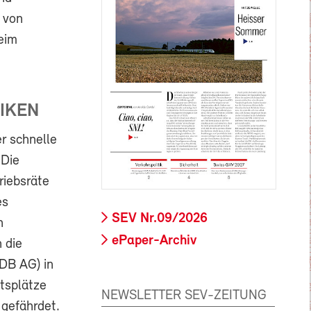
z von
eim
IKEN
er schnelle
 Die
riebsräte
es
SEV Nr.09/2026
n
ePaper-Archiv
 die
DB AG) in
tsplätze
NEWSLETTER SEV-ZEITUNG
 gefährdet.