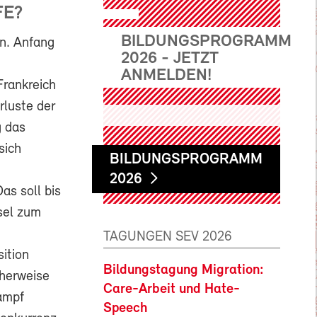
FE?
BILDUNGSPROGRAMM
en. Anfang
2026 - JETZT
ANMELDEN!
Frankreich
rluste der
g das
sich
BILDUNGSPROGRAMM
2026
as soll bis
sel zum
TAGUNGEN SEV 2026
ition
Bildungstagung Migration:
cherweise
Care-Arbeit und Hate-
ampf
Speech