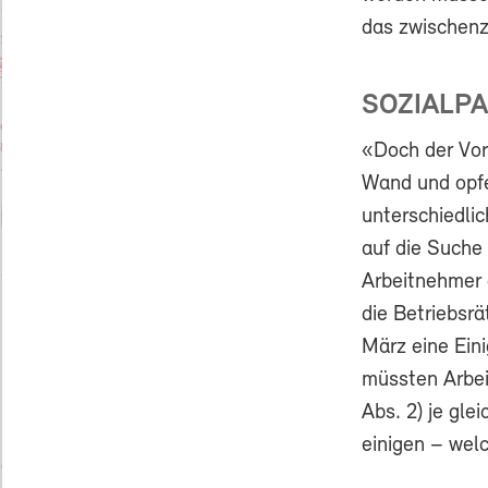
das zwischenze
SOZIALP
«Doch der Vor
Wand und opfer
unterschiedli
auf die Suche
Arbeitnehmer g
die Betriebsr
März eine Eini
müssten Arbei
Abs. 2) je gle
einigen – wel