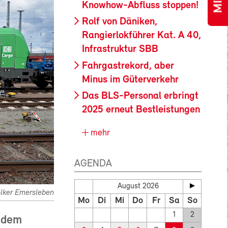
Knowhow-Abfluss stoppen!
Rolf von Däniken,
Rangierlokführer Kat. A 40,
Infrastruktur SBB
Fahrgastrekord, aber
Minus im Güterverkehr
Das BLS-Personal erbringt
2025 erneut Bestleistungen
mehr
AGENDA
August 2026
olker Emersleben
Mo
Di
Mi
Do
Fr
Sa
So
1
2
h dem