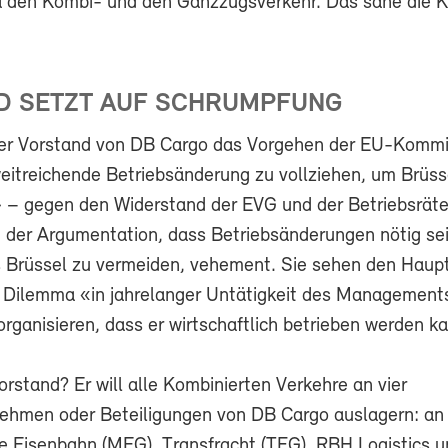
 den Kombi- und den Ganzzugsverkehr. Das sähe die 
D SETZT AUF SCHRUMPFUNG
der Vorstand von DB Cargo das Vorgehen der EU-Komm
weitreichende Betriebsänderung zu vollziehen, um Brüss
 – gegen den Widerstand der EVG und der Betriebsräte
 der Argumentation, dass Betriebsänderungen nötig se
 Brüssel zu vermeiden, vehement. Sie sehen den Haupt
e Dilemma «in jahrelanger Untätigkeit des Management
organisieren, dass er wirtschaftlich betrieben werden k
orstand? Er will alle Kombinierten Verkehre an vier
ehmen oder Beteiligungen von DB Cargo auslagern: an 
e Eisenbahn (MEG), Transfracht (TFG), RBH Logistics u