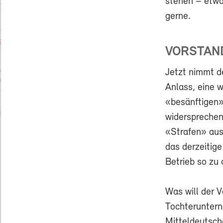
stehen – etwa
gerne.
VORSTAN
Jetzt nimmt 
Anlass, eine 
«besänftigen»
widersprechen
«Strafen» aus
das derzeitig
Betrieb so zu 
Was will der V
Tochteruntern
Mitteldeutsch