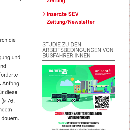
Zeitung
Inserate SEV
Zeitung/Newsletter
rch die
STUDIE ZU DEN
ARBEITSBEDINGUNGEN VON
BUSFAHRER:INNEN
igung und
und
forderte
s Anfang
ür diese
 (§ 76,
ende:n
 dauern.