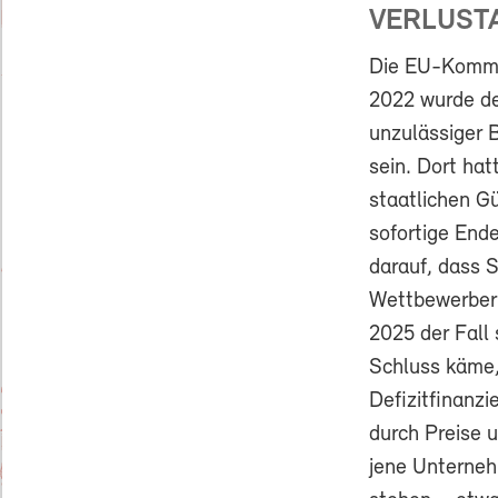
VERLUSTA
Die EU-Kommis
2022 wurde de
unzulässiger B
sein. Dort hat
staatlichen 
sofortige End
darauf, dass 
Wettbewerber 
2025 der Fall
Schluss käme,
Defizitfinanz
durch Preise 
jene Unterneh