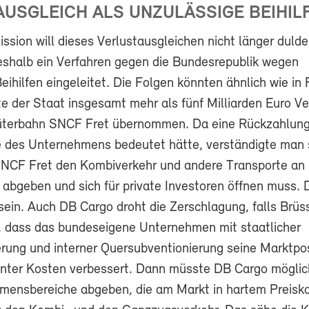
USGLEICH ALS UNZULÄSSIGE BEIHIL
sion will dieses Verlustausgleichen nicht länger duld
shalb ein Verfahren gegen die Bundesrepublik wegen
eihilfen eingeleitet. Die Folgen könnten ähnlich wie in 
te der Staat insgesamt mehr als fünf Milliarden Euro Ve
Güterbahn SNCF Fret übernommen. Da eine Rückzahlun
e des Unternehmens bedeutet hätte, verständigte man 
SNCF Fret den Kombiverkehr und andere Transporte an
abgeben und sich für private Investoren öffnen muss. D
 sein. Auch DB Cargo droht die Zerschlagung, falls Brüs
 dass das bundeseigene Unternehmen mit staatlicher
ierung und interner Quersubventionierung seine Marktpos
unter Kosten verbessert. Dann müsste DB Cargo mögli
mensbereiche abgeben, die am Markt in hartem Preisk