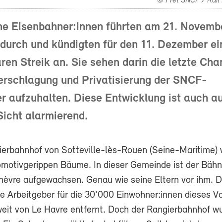
© Fret SNCF / Rail 
he Eisenbahner:innen führten am 21. Novemb
durch und kündigten für den 11. Dezember ei
ren Streik an. Sie sehen darin die letzte Cha
erschlagung und Privatisierung der SNCF-
r aufzuhalten. Diese Entwicklung ist auch a
icht alarmierend.
erbahnhof von Sotteville-lès-Rouen (Seine-Maritime)
motivgerippen Bäume. In dieser Gemeinde ist der Bähn
èvre aufgewachsen. Genau wie seine Eltern vor ihm. 
te Arbeitgeber für die 30'000 Einwohner:innen dieses V
weit von Le Havre entfernt. Doch der Rangierbahnhof w