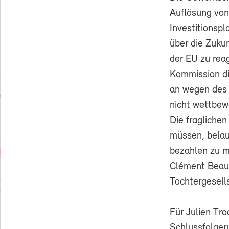
Auflösung von
Investitionsp
über die Zuku
der EU zu reag
Kommission di
an wegen des 
nicht wettbew
Die fraglichen
müssen, belau
bezahlen zu m
Clément Beaune
Tochtergesell
Für Julien Tro
Schlussfolger