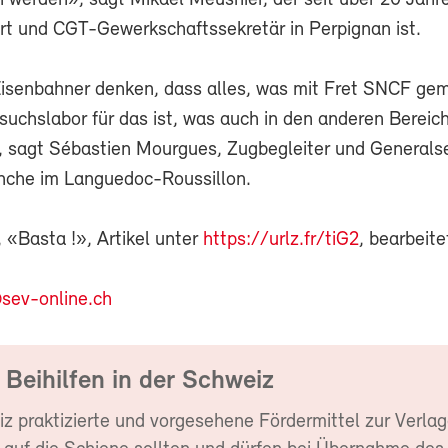
n werden», sagt Mikaël Meusnier, der seit über 20 Jahr
rt und CGT-Gewerkschaftssekretär in Perpignan ist.
Eisenbahner denken, dass alles, was mit Fret SNCF ge
suchslabor für das ist, was auch in den anderen Bereic
 sagt Sébastien Mourgues, Zugbegleiter und Generalse
che im Languedoc-Roussillon.
 «Basta !», Artikel unter
https://urlz.fr/tiG2
, bearbeit
sev-online.ch
 Beihilfen in der Schweiz
iz praktizierte und vorgesehene Fördermittel zur Verla