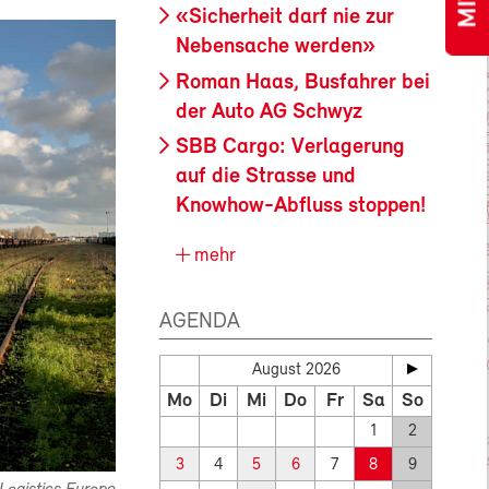
«Sicherheit darf nie zur
Nebensache werden»
Roman Haas, Busfahrer bei
der Auto AG Schwyz
SBB Cargo: Verlagerung
auf die Strasse und
Knowhow-Abfluss stoppen!
mehr
AGENDA
August 2026
Mo
Di
Mi
Do
Fr
Sa
So
1
2
3
4
5
6
7
8
9