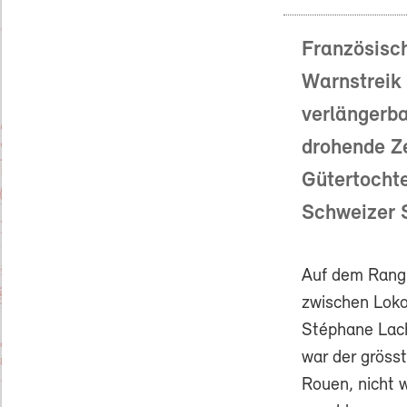
Französisc
Warnstreik 
verlängerba
drohende Z
Gütertochte
Schweizer S
Auf dem Rangi
zwischen Loko
Stéphane Lach
war der gröss
Rouen, nicht 