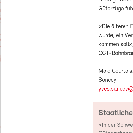
Stich gelasse
Güterzüge füh
«Die älteren 
wurde, ein Ver
kommen soll»,
CGT-Bahnbran
Maïa Courtois,
Sancey
yves.sancey@
Staatliche
«In der Schwe