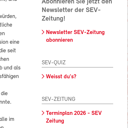
Abonnieren Sie jetzt den
Newsletter der SEV-
würden,
Zeitung!
tliche
Newsletter SEV-Zeitung
ten
abonnieren
ion eine
die seit
chen
SEV-QUIZ
b und als
sfähigen
Weisst du's?
 die
SEV-ZEITUNG
nnte.
Terminplan 2026 - SEV
lle im
Zeitung