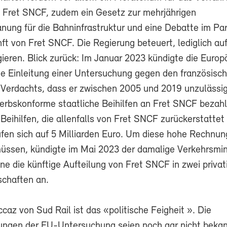
 Fret SNCF, zudem ein Gesetz zur mehrjährigen
lanung für die Bahninfrastruktur und eine Debatte im Pa
nft von Fret SNCF. Die Regierung beteuert, lediglich a
ieren. Blick zurück: Im Januar 2023 kündigte die Europ
e Einleitung einer Untersuchung gegen den französisc
Verdachts, dass er zwischen 2005 und 2019 unzulässi
erbskonforme staatliche Beihilfen an Fret SNCF bezahl
 Beihilfen, die allenfalls von Fret SNCF zurückerstatte
fen sich auf 5 Milliarden Euro. Um diese hohe Rechnun
üssen, kündigte im Mai 2023 der damalige Verkehrsmin
 die künftige Aufteilung von Fret SNCF in zwei privati
schaften an.
ccaz von Sud Rail ist das «politische Feigheit ». Die
ungen der EU-Untersuchung seien noch gar nicht bekan