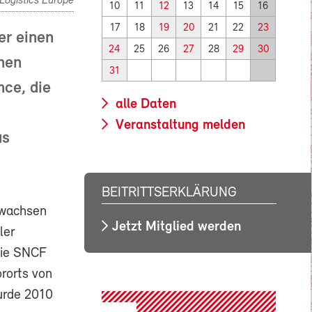
Logistics Europe
10
11
12
13
14
15
16
17
18
19
20
21
22
23
er einen
24
25
26
27
28
29
30
nen
31
nce, die
alle Daten
Veranstaltung melden
us
BEITRITTSERKLÄRUNG
 wachsen
Jetzt Mitglied werden
ler
Die SNCF
ororts von
urde 2010