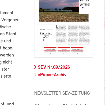
rlament
uf Vorgaben
äische
hen Staat
ge und
t habe.
t werden
g nicht
SEV Nr.09/2026
ister
ePaper-Archiv
sierte
NEWSLETTER SEV-ZEITUNG
nt, und