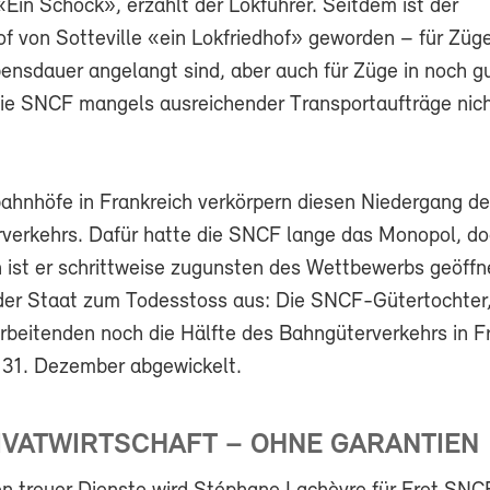
Ein Schock», erzählt der Lokführer. Seitdem ist der
f von Sotteville «ein Lokfriedhof» geworden – für Züge
bensdauer angelangt sind, aber auch für Züge in noch 
die SNCF mangels ausreichender Transportaufträge nic
bahnhöfe in Frankreich verkörpern diesen Niedergang d
verkehrs. Dafür hatte die SNCF lange das Monopol, do
n ist er schrittweise zugunsten des Wettbewerbs geöffn
der Staat zum Todesstoss aus: Die SNCF-Gütertochter,
rbeitenden noch die Hälfte des Bahngüterverkehrs in F
r 31. Dezember abgewickelt.
RIVATWIRTSCHAFT – OHNE GARANTIEN