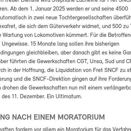
n treuer Dienste wird Stéphane Lachèvre für Fret SNC
ren. Ab dem 1. Januar 2025 werden er und seine 4500
automatisch in zwei neue Tochtergesellschaften überfü
afret, die sich dem Güterverkehr widmet, und 500 zu 
ie Wartung von Lokomotiven kümmert. Für die Betroffen
 Ungewisse. 15 Monate lang sollen ihre bisherigen
dingungen gleichbleiben, aber danach gibt es keine Gar
er führten die Gewerkschaften CGT, Unsa, Sud und C
ch in der Hoffnung, die Liquidation von Fret SNCF zu s
erung und die SNCF-Direktion gingen auf ihre Forderun
 drohen die Gewerkschaften nun mit einem verlängerba
des 11. Dezember. Ein Ultimatum.
NG NACH EINEM MORATORIUM
aften fordern vor allem ein Moratorium für das Verfahr