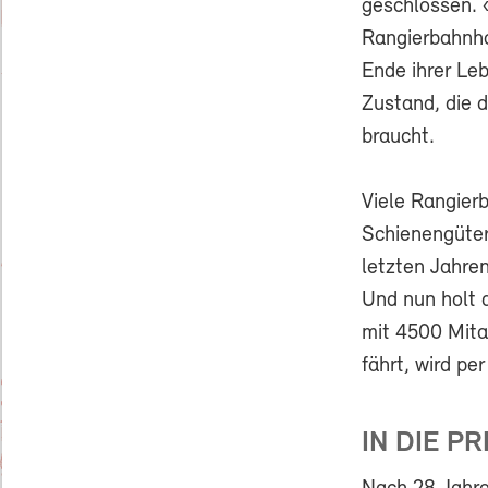
geschlossen. «
Rangierbahnho
Ende ihrer Le
Zustand, die 
braucht.
Viele Rangier
Schienengüter
letzten Jahre
Und nun holt 
mit 4500 Mita
fährt, wird pe
IN DIE P