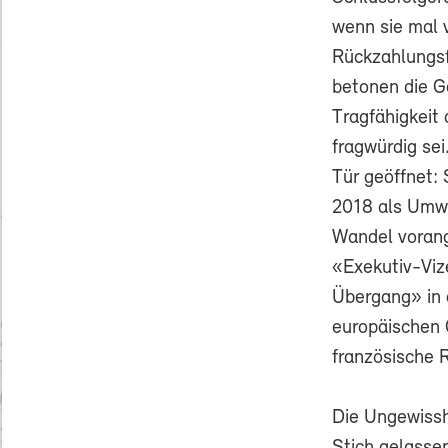
wenn sie mal 
Rückzahlungsf
betonen die G
Tragfähigkeit 
fragwürdig se
Tür geöffnet: 
2018 als Umwe
Wandel vorang
«Exekutiv-Viz
Übergang» in 
europäischen 
französische 
Die Ungewissh