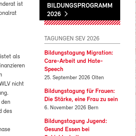
nderat ist
BILDUNGSPROGRAMM
onalrat
2026
TAGUNGEN SEV 2026
Bildungstagung Migration:
stet als
Care-Arbeit und Hate-
inanzieren
Speech
m
25. September 2026 Olten
EWLV nicht
Bildungstagung für Frauen:
ung.
Die Stärke, eine Frau zu sein
r den
6. November 2026 Bern
d des
Bildungstagung Jugend:
Gesund Essen bei
phase