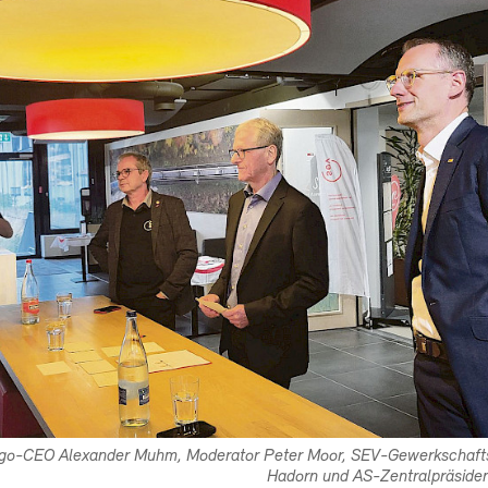
rgo-CEO Alexander Muhm, Moderator Peter Moor, SEV-Gewerkschafts
Hadorn und AS-Zentralpräsiden