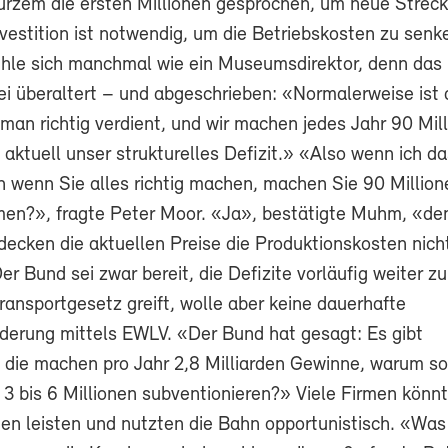
 Kurzem die ersten Millionen gesprochen, um neue Strec
nvestition ist notwendig, um die Betriebskosten zu se
fühle sich manchmal wie ein Museumsdirektor, denn das
ei überaltert – und abgeschrieben: «Normalerweise ist 
man richtig verdient, und wir machen jedes Jahr 90 Mil
 aktuell unser strukturelles Defizit.» «Also wenn ich das
h wenn Sie alles richtig machen, machen Sie 90 Million
en?», fragte Peter Moor. «Ja», bestätigte Muhm, «de
decken die aktuellen Preise die Produktionskosten nich
er Bund sei zwar bereit, die Defizite vorläufig weiter zu
ransportgesetz greift, wolle aber keine dauerhafte
rderung mittels EWLV. «Der Bund hat gesagt: Es gibt
die machen pro Jahr 2,8 Milliarden Gewinne, warum sol
3 bis 6 Millionen subventionieren?» Viele Firmen könnt
en leisten und nutzten die Bahn opportunistisch. «Was i