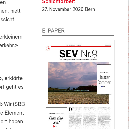
Schichtarbeit
nen
27. November 2026 Bern
en, hielt
ussicht
E-PAPER
erkleinern
erkehr.»
, erklärte
rt geht es
!› Wir (SBB
tte Element
Dort haben