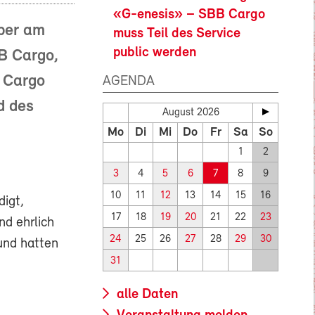
«G-enesis» – SBB Cargo
ober am
muss Teil des Service
public werden
B Cargo,
m Cargo
AGENDA
d des
August 2026
Mo
Di
Mi
Do
Fr
Sa
So
1
2
3
4
5
6
7
8
9
10
11
12
13
14
15
16
digt,
17
18
19
20
21
22
23
nd ehrlich
24
25
26
27
28
29
30
 und hatten
31
alle Daten