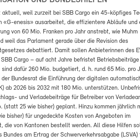
ISATION UND BUNDESHILFEN
 aktuell, weil zurzeit bei SBB Cargo ein 45-köpfiges T
 «G-enesis» ausarbeitet, die effizientere Abläufe und 
ung von 60 Mio. Franken pro Jahr anstrebt, wie Muhm
nd weil das Parlament gerade über die Revision des
tgesetzes debattiert. Damit sollen Anbieterinnen des 
 SBB Cargo – auf acht Jahre befristet Betriebsbeiträge
sind dafür 260 Mio. budgetiert, d. h. rund 65 Mio. pro J
l der Bundesrat die Einführung der digitalen automatis
) ab 2026 bis 2032 mit 180 Mio. unterstützen. Unbefri
lags- und Verladebeiträge für Betreiber von Verladea
o. (statt 25 wie bisher) geplant. Hinzu kommen jährlich
 wie bisher) für ungedeckte Kosten von Angeboten im
, die von Kantonen bestellt werden. All diese Hilfen so
s Bundes am Ertrag der Schwerverkehrsabgabe (LSVA) f