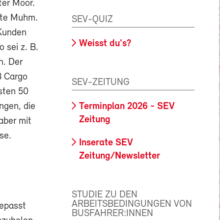
ter Moor.
ete Muhm.
SEV-QUIZ
 Kunden
Weisst du's?
 sei z. B.
n. Der
B Cargo
SEV-ZEITUNG
sten 50
ngen, die
Terminplan 2026 - SEV
Zeitung
aber mit
se.
Inserate SEV
Zeitung/Newsletter
STUDIE ZU DEN
ARBEITSBEDINGUNGEN VON
gepasst
BUSFAHRER:INNEN