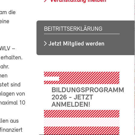
Veranstaltung melden
eam die
eine
BEITRITTSERKLÄRUNG
Jetzt Mitglied werden
EWLV –
 erhalten.
ahr.
chen
stet sind
BILDUNGSPROGRAMM
nlagen von
2026 - JETZT
 maximal 10
ANMELDEN!
llen aus
inanziert