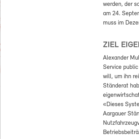
werden, der so
am 24. Septem
muss im Deze
ZIEL EIG
Alexander Muh
Service public
will, um ihn r
Ständerat habe
eigenwirtschaf
«Dieses Syste
Aargauer Stän
Nutzfahrzeugv
Betriebsbeiträ