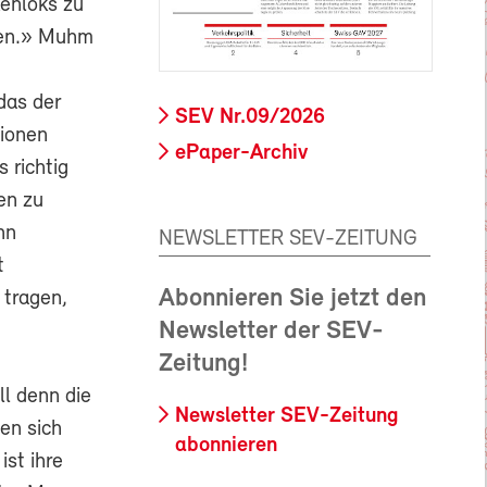
kenloks zu
nken.» Muhm
das der
SEV Nr.09/2026
lionen
ePaper-Archiv
 richtig
en zu
nn
NEWSLETTER SEV-ZEITUNG
t
Abonnieren Sie jetzt den
 tragen,
Newsletter der SEV-
Zeitung!
l denn die
Newsletter SEV-Zeitung
en sich
abonnieren
st ihre