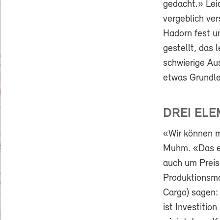
gedacht.» Lei
vergeblich ver
Hadorn fest u
gestellt, das 
schwierige Aus
etwas Grundle
DREI EL
«Wir können mi
Muhm. «Das er
auch um Preis
Produktionsmod
Cargo) sagen:
ist Investitio