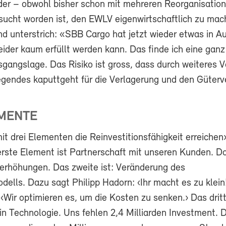
der – obwohl bisher schon mit mehreren Reorganisatio
sucht worden ist, den EWLV eigenwirtschaftlich zu mach
nd unterstrich: «SBB Cargo hat jetzt wieder etwas in A
leider kaum erfüllt werden kann. Das finde ich eine ganz
gangslage. Das Risiko ist gross, dass durch weiteres V
gendes kaputtgeht für die Verlagerung und den Güterv
EMENTE
t drei Elementen die Reinvestitionsfähigkeit erreichen»
ste Element ist Partnerschaft mit unseren Kunden. Do
erhöhungen. Das zweite ist: Veränderung des
ells. Dazu sagt Philipp Hadorn: ‹Ihr macht es zu klein
 ‹Wir optimieren es, um die Kosten zu senken.› Das dri
n in Technologie. Uns fehlen 2,4 Milliarden Investment. 