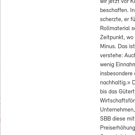
wir jetzt vor
beschaffen. I
scherzte, er 
Rollmaterial s
Zeitpunkt, wo 
Minus. Das ist
verstehe: Auc
wenig Einnahm
insbesondere 
nachhaltig.» D
bis das Gütert
Wirtschaftsfö
Unternehmen, 
SBB diese mit 
Preiserhöhung