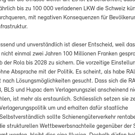
jährlich bis zu 100 000 verladenen LKW die Schweiz kün
urchqueren, mit negativen Konsequenzen für Bevölkeru
frastruktur.
ssend und unverständlich ist dieser Entscheid, weil das
 nicht einmal zwei Jahren 100 Millionen Franken gespr
 der Rola bis 2028 zu sichern. Die vorzeitige Einstellun
hne Absprache mit der Politik. Es scheint, als habe RAl
ft nach Lösungsmöglichkeiten gesucht. Dass sich die RA
, BLS und Hupac dem Verlagerungsziel anscheinend ni
ühlen, ist mehr als erstaunlich. Schliesslich setzen sie z
Verlagerungspolitik um und erhalten dafür staatliche
Selbstverständlich sollte Schienengüterverkehr rentabe
die strukturellen Wettbewerbsnachteile gegenüber der 