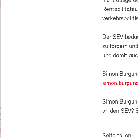
nicht ausgeräu
Rentabilitäts
verkehrspoliti
Der SEV bedau
zu fördern und
und damit auch
Simon Burgun
simon.burgun
Simon Burgunde
an den SEV? 
Seite teilen: