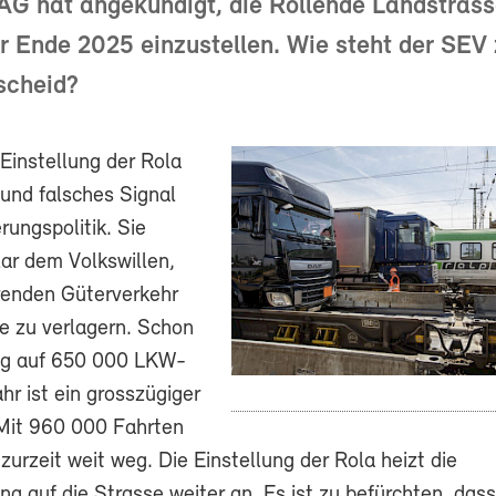
AG hat angekündigt, die Rollende Landstrass
er Ende 2025 einzustellen. Wie steht der SEV
scheid?
 Einstellung der Rola
s und falsches Signal
erungspolitik. Sie
lar dem Volkswillen,
renden Güterverkehr
ne zu verlagern. Schon
ng auf 650 000 LKW-
hr ist ein grosszügiger
Mit 960 000 Fahrten
l zurzeit weit weg. Die Einstellung der Rola heizt die
g auf die Strasse weiter an. Es ist zu befürchten, dass