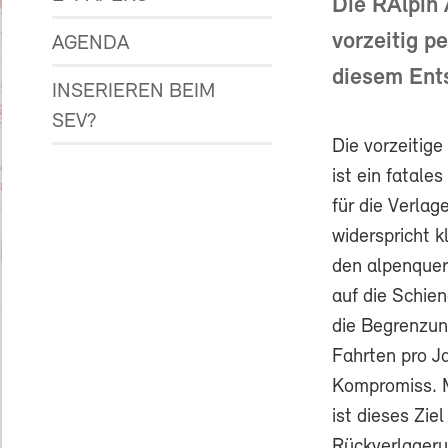
Die RAlpin 
vorzeitig p
AGENDA
diesem Ent
INSERIEREN BEIM
SEV?
Die vorzeitige
ist ein fatale
für die Verlag
widerspricht k
den alpenque
auf die Schie
die Begrenzu
Fahrten pro Ja
Kompromiss. 
ist dieses Zie
Rückverlagerun