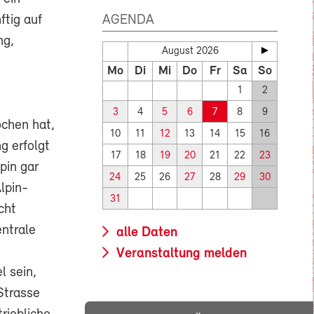
ftig auf
AGENDA
ng,
August 2026
Mo
Di
Mi
Do
Fr
Sa
So
1
2
3
4
5
6
7
8
9
ochen hat,
10
11
12
13
14
15
16
g erfolgt
17
18
19
20
21
22
23
pin gar
24
25
26
27
28
29
30
lpin-
31
cht
entrale
alle Daten
Veranstaltung melden
l sein,
Strasse