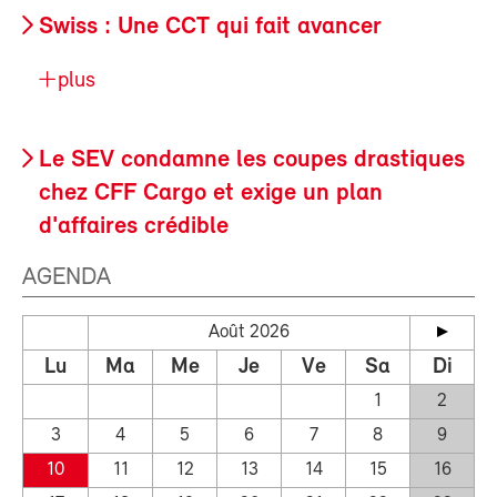
Swiss : Une CCT qui fait avancer
plus
Le SEV condamne les coupes drastiques
chez CFF Cargo et exige un plan
d'affaires crédible
AGENDA
Août 2026
Lu
Ma
Me
Je
Ve
Sa
Di
1
2
3
4
5
6
7
8
9
10
11
12
13
14
15
16