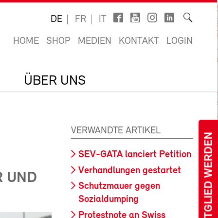
DE
FR
IT
HOME
SHOP
MEDIEN
KONTAKT
LOGIN
ÜBER UNS
VERWANDTE ARTIKEL
MITGLIED WERDEN
SEV-GATA lanciert Petition
Verhandlungen gestartet
R UND
Schutzmauer gegen
Sozialdumping
Protestnote an Swiss