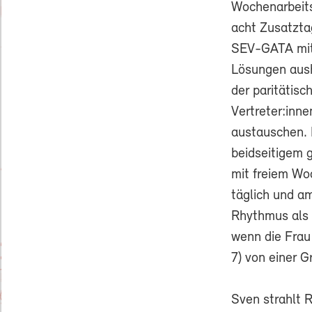
Wochenarbeits
acht Zusatztag
SEV-GATA mit
Lösungen aus
der paritätisc
Vertreter:inn
austauschen. 
beidseitigem 
mit freiem Wo
täglich und a
Rhythmus als 
wenn die Frau
7) von einer G
Sven strahlt R