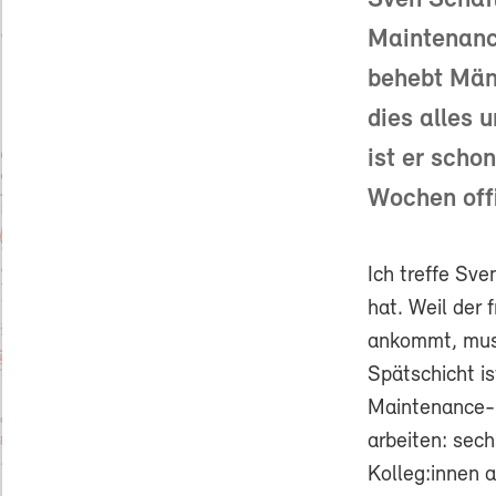
Sven Schäfl
Maintenance
behebt Mäng
dies alles 
ist er schon
Wochen offi
Ich treffe Sv
hat. Weil der
ankommt, muss
Spätschicht is
Maintenance-M
arbeiten: sech
Kolleg:innen 