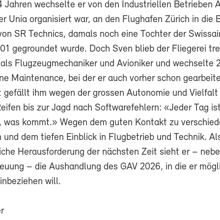
24 Jahren wechselte er von den Industriellen Betrieben 
er Unia organisiert war, an den Flughafen Zürich in die 
on SR Technics, damals noch eine Tochter der Swissair
1 gegroundet wurde. Doch Sven blieb der Fliegerei tre
 als Flugzeugmechaniker und Avioniker und wechselte 
Line Maintenance, bei der er auch vorher schon gearbeite
rt gefällt ihm wegen der grossen Autonomie und Vielfal
ifen bis zur Jagd nach Softwarefehlern: «Jeder Tag ist
e, was kommt.» Wegen dem guten Kontakt zu verschie
und dem tiefen Einblick in Flugbetrieb und Technik. Al
iche Herausforderung der nächsten Zeit sieht er – nebe
reuung – die Aushandlung des GAV 2026, in die er mögli
inbeziehen will.
r