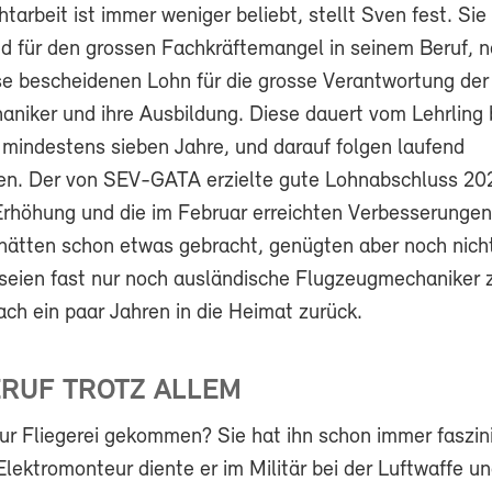
htarbeit ist immer weniger beliebt, stellt Sven fest. Sie
d für den grossen Fachkräftemangel in seinem Beruf, 
se bescheidenen Lohn für die grosse Verantwortung der
niker und ihre Ausbildung. Diese dauert vom Lehrling b
mindestens sieben Jahre, und darauf folgen laufend
en. Der von SEV-GATA erzielte gute Lohnabschluss 202
Erhöhung und die im Februar erreichten Verbesserungen
ätten schon etwas gebracht, genügten aber noch nicht
 seien fast nur noch ausländische Flugzeugmechaniker 
ch ein paar Jahren in die Heimat zurück.
RUF TROTZ ALLEM
zur Fliegerei gekommen? Sie hat ihn schon immer faszin
Elektromonteur diente er im Militär bei der Luftwaffe u