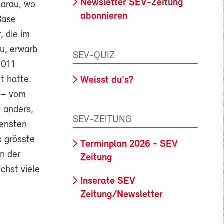
Newsletter SEV-Zeitung
Aarau, wo
abonnieren
Base
, die im
u, erwarb
SEV-QUIZ
2011
t hatte.
Weisst du's?
t – vom
 anders,
SEV-ZEITUNG
densten
s grösste
Terminplan 2026 - SEV
n der
Zeitung
chst viele
Inserate SEV
Zeitung/Newsletter