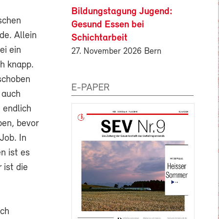
Bildungstagung Jugend:
ischen
Gesund Essen bei
de. Allein
Schichtarbeit
i ein
27. November 2026 Bern
ch knapp.
rschoben
E-PAPER
n auch
 endlich
ben, bevor
Job. In
n ist es
ist die
,
uch