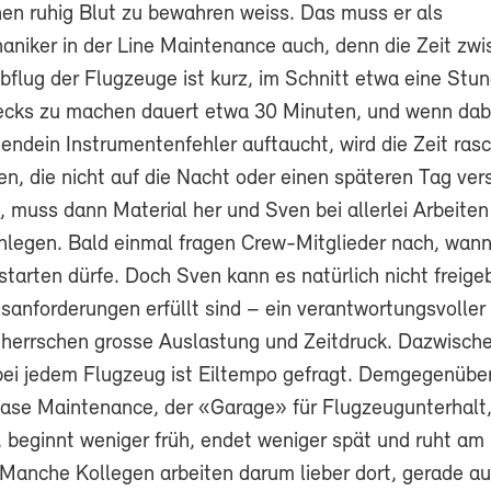
nen ruhig Blut zu bewahren weiss. Das muss er als
niker in der Line Maintenance auch, denn die Zeit zw
flug der Flugzeuge ist kurz, im Schnitt etwa eine Stun
ecks zu machen dauert etwa 30 Minuten, und wenn dabe
gendein Instrumentenfehler auftaucht, wird die Zeit ras
en, die nicht auf die Nacht oder einen späteren Tag ve
, muss dann Material her und Sven bei allerlei Arbeite
nlegen. Bald einmal fragen Crew-Mitglieder nach, wann
tarten dürfe. Doch Sven kann es natürlich nicht freige
tsanforderungen erfüllt sind – ein verantwortungsvoller 
 herrschen grosse Auslastung und Zeitdruck. Dazwische
bei jedem Flugzeug ist Eiltempo gefragt. Demgegenüber 
 Base Maintenance, der «Garage» für Flugzeugunterhalt
, beginnt weniger früh, endet weniger spät und ruht am
anche Kollegen arbeiten darum lieber dort, gerade a