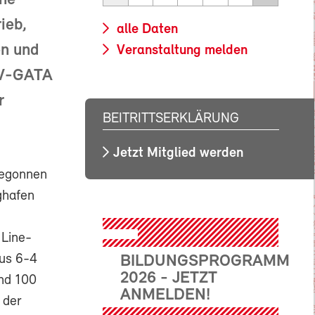
ine
ieb,
alle Daten
en und
Veranstaltung melden
SEV-GATA
r
BEITRITTSERKLÄRUNG
Jetzt Mitglied werden
begonnen
ghafen
 Line-
nus 6-4
BILDUNGSPROGRAMM
2026 - JETZT
und 100
ANMELDEN!
 der