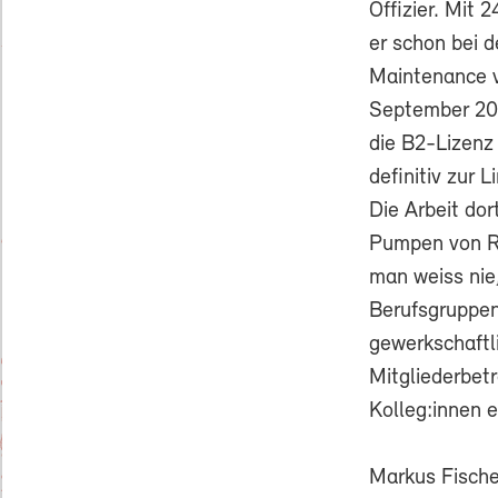
Offizier. Mit 
er schon bei d
Maintenance v
September 200
die B2-Lizenz
definitiv zur 
Die Arbeit do
Pumpen von Re
man weiss ni
Berufsgruppen 
gewerkschaftl
Mitgliederbet
Kolleg:innen e
Markus Fische