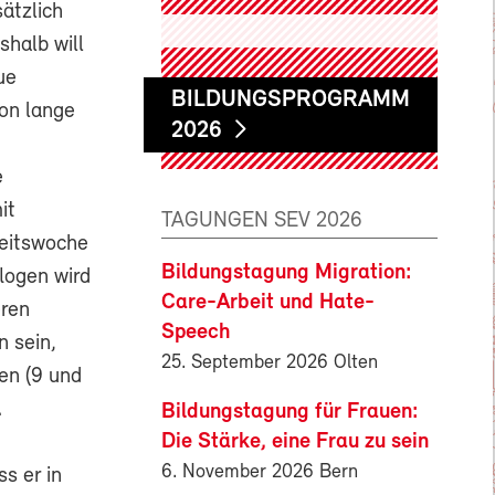
ätzlich
shalb will
ue
BILDUNGSPROGRAMM
hon lange
2026
e
it
TAGUNGEN SEV 2026
beitswoche
Bildungstagung Migration:
logen wird
Care-Arbeit und Hate-
eren
Speech
 sein,
25. September 2026 Olten
en (9 und
…
Bildungstagung für Frauen:
Die Stärke, eine Frau zu sein
6. November 2026 Bern
s er in