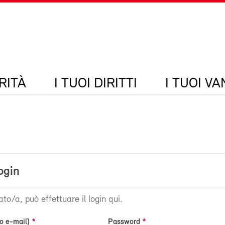
RITÀ
I TUOI DIRITTI
I TUOI V
ogin
ato/a, può effettuare il login qui.
o e-mail)
Password