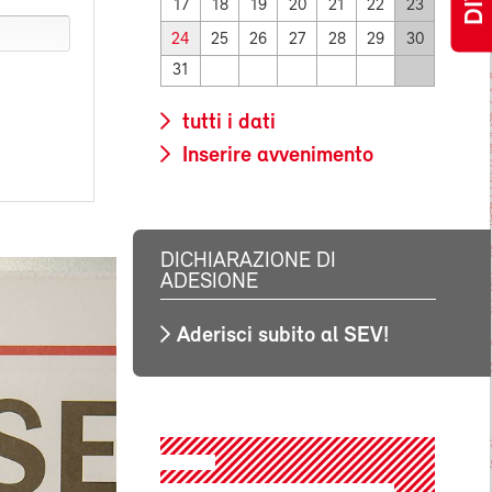
17
18
19
20
21
22
23
24
25
26
27
28
29
30
31
tutti i dati
Inserire avvenimento
DICHIARAZIONE DI
ADESIONE
Aderisci subito al SEV!