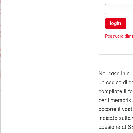
login
Password dime
Nel caso in cu
un codice di ac
compilate il f
per i membri».
occorre il vo
indicato sulla 
adesione al SE