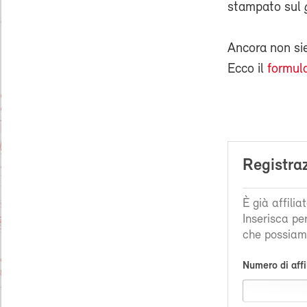
stampato sul
Ancora non s
Ecco il
formula
Registra
È già affili
Inserisca pe
che possiamo
Numero di affi