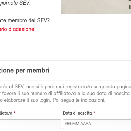
giornale SEV.
iete membro del SEV?
rio d'adesione!
zione per membri
ato/a al SEV, non si è però mai registrato/a su questa pagin
r favore il suo numero di affiliato/a e la sua data di nascit
 elaborare il suo login. Poi segua le indicazioni.
liato/a
Data di nascita