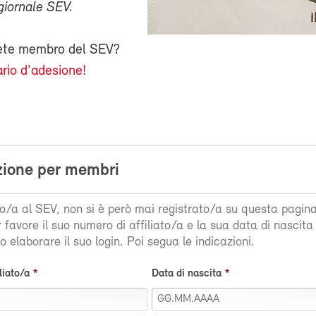
giornale SEV.
iete membro del SEV?
rio d'adesione!
zione per membri
ato/a al SEV, non si è però mai registrato/a su questa pagin
r favore il suo numero di affiliato/a e la sua data di nascit
 elaborare il suo login. Poi segua le indicazioni.
liato/a
Data di nascita