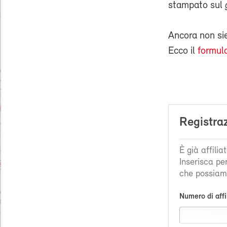
stampato sul
Ancora non s
Ecco il
formula
Registra
È già affili
Inserisca pe
che possiamo
Numero di affi