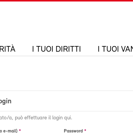
RITÀ
I TUOI DIRITTI
I TUOI V
ogin
ato/a, può effettuare il login qui.
o e-mail)
Password