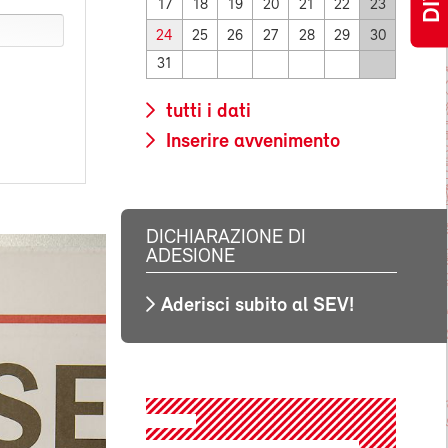
17
18
19
20
21
22
23
24
25
26
27
28
29
30
31
tutti i dati
Inserire avvenimento
DICHIARAZIONE DI
ADESIONE
Aderisci subito al SEV!