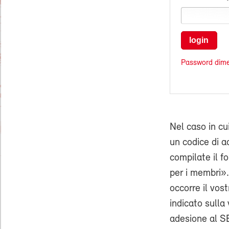
login
Password dime
Nel caso in cu
un codice di ac
compilate il f
per i membri».
occorre il vo
indicato sulla 
adesione al SE