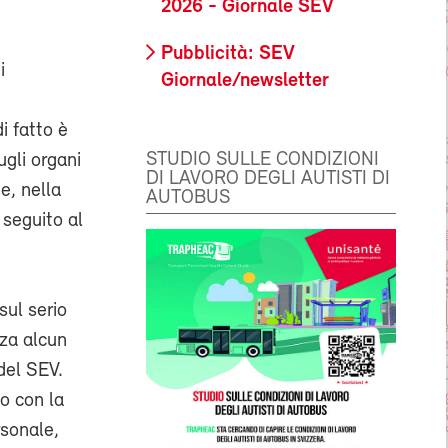
2026 - Giornale SEV
Pubblicità: SEV
i
Giornale/newsletter
i fatto è
STUDIO SULLE CONDIZIONI
gli organi
DI LAVORO DEGLI AUTISTI DI
e, nella
AUTOBUS
 seguito al
sul serio
nza alcun
del SEV.
io con la
rsonale,