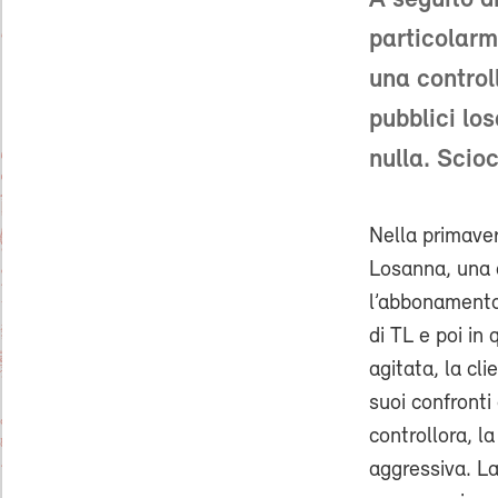
A seguito di
particolarm
una controll
pubblici lo
nulla. Scio
Nella primave
Losanna, una c
l’abbonamento
di TL e poi in
agitata, la cl
suoi confronti 
controllora, l
aggressiva. La