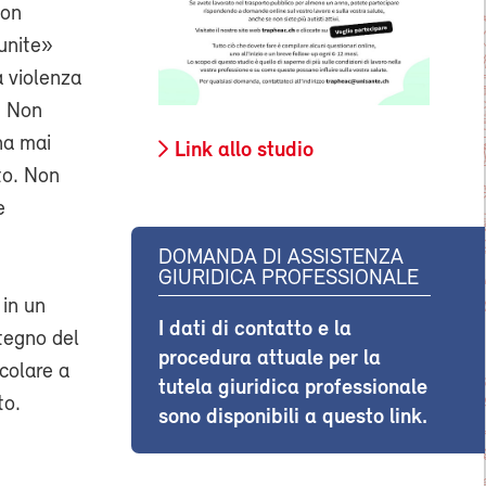
non
unite»
a violenza
. Non
ha mai
Link allo studio
to. Non
e
DOMANDA DI ASSISTENZA
GIURIDICA PROFESSIONALE
 in un
I dati di contatto e la
stegno del
procedura attuale per la
icolare a
tutela giuridica professionale
to.
sono disponibili a questo link.