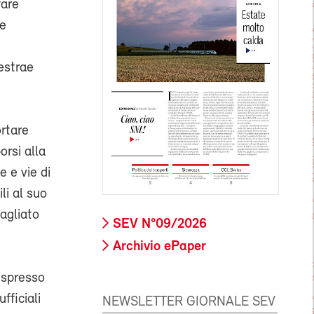
fare
le
 estrae
ortare
orsi alla
 e vie di
li al suo
tagliato
SEV N°09/2026
Archivio ePaper
espresso
fficiali
NEWSLETTER GIORNALE SEV