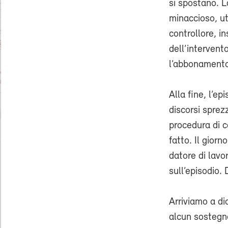
si spostano. La
minaccioso, ut
controllore, in
dell’intervent
l’abbonamento 
Alla fine, l’e
discorsi sprezz
procedura di c
fatto. Il gior
datore di lavo
sull’episodio.
Arriviamo a di
alcun sostegno