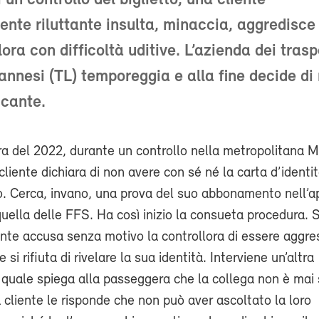
 un controllo del biglietto, una cliente
ente riluttante insulta, minaccia, aggredisce 
ora con difficoltà uditive. L’azienda dei trasp
sannesi (TL) temporeggia e alla fine decide di
ccante.
ra del 2022, durante un controllo nella metropolitana 
liente dichiara di non avere con sé né la carta d’identi
. Cerca, invano, una prova del suo abbonamento nell’a
 quella delle FFS. Ha così inizio la consueta procedura.
iente accusa senza motivo la controllora di essere aggre
e si rifiuta di rivelare la sua identità. Interviene un’altra
a quale spiega alla passeggera che la collega non è mai
 cliente le risponde che non può aver ascoltato la loro