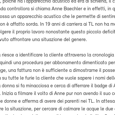
 poiché ha l’apparecchio acustico ed era di schiena, il 
da controllora si chiama Anne Baechler e in effetti, in 
ossa un apparecchio acustico che le permette di sentir
on è affatto sorda. In 19 anni di carriera ai TL non ha m
lgere il proprio lavoro nonostante questo piccolo deficit
uto affrontare una situazione del genere.
 riesce a identificare la cliente attraverso la cronologia
a quindi una procedura per abbonamento dimenticato pe
ge, una fattura non è sufficiente a dimostrarne il poss
u tutte le furie la cliente che vuole sapere i nomi dell
a donna si fa minacciosa e cerca di afferrare il badge di
. Inizia a filmare il volto di Anne pur non avendo il suo
e donne e afferma di avere dei parenti nei TL. In attesa d
re la situazione, per cercare di calmare le acque le due 