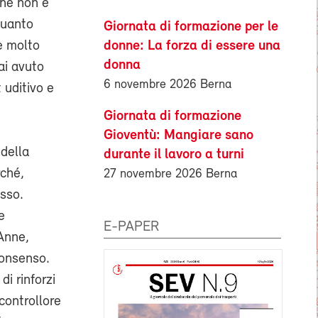
che non è
quanto
Giornata di formazione per le
donne: La forza di essere una
e molto
donna
ai avuto
6 novembre 2026 Berna
 uditivo e
Giornata di formazione
Gioventù: Mangiare sano
 della
durante il lavoro a turni
rché,
27 novembre 2026 Berna
esso.
e
E-PAPER
 Anne,
 consenso.
i rinforzi
controllore