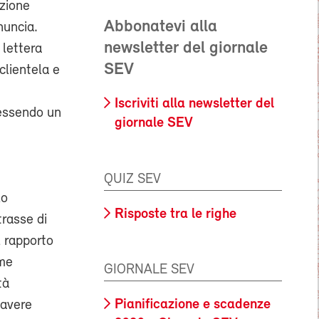
azione
Abbonatevi alla
nuncia.
newsletter del giornale
 lettera
SEV
 clientela e
Iscriviti alla newsletter del
 essendo un
giornale SEV
QUIZ SEV
lo
Risposte tra le righe
trasse di
l rapporto
ome
GIORNALE SEV
tà
Pianificazione e scadenze
 avere