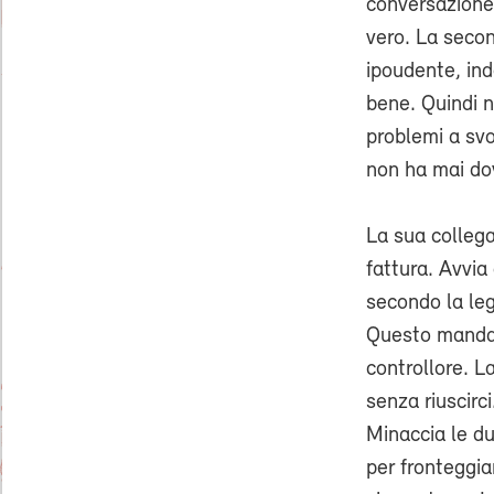
conversazione,
vero. La secon
ipoudente, ind
bene. Quindi n
problemi a svo
non ha mai dov
La sua collega
fattura. Avvi
secondo la leg
Questo manda s
controllore. L
senza riuscirci
Minaccia le du
per fronteggia