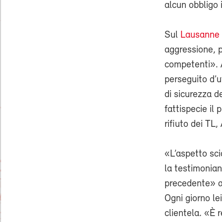
alcun obbligo 
Sul
Lausanne 
aggressione, 
competenti». A
perseguito d’u
di sicurezza d
fattispecie il
rifiuto dei TL
«L’aspetto sci
la testimonian
precedente» a
Ogni giorno le
clientela. «È 