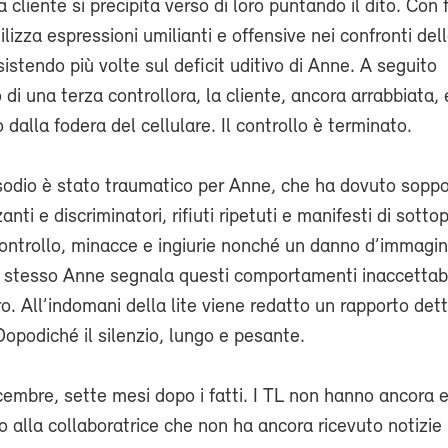
 cliente si precipita verso di loro puntando il dito. Con 
ilizza espressioni umilianti e offensive nei confronti del
sistendo più volte sul deficit uditivo di Anne. A seguito
o di una terza controllora, la cliente, ancora arrabbiata,
dalla fodera del cellulare. Il controllo è terminato.
pisodio è stato traumatico per Anne, che ha dovuto sopp
anti e discriminatori, rifiuti ripetuti e manifesti di sottop
ontrollo, minacce e ingiurie nonché un danno d’immagine
no stesso Anne segnala questi comportamenti inaccettabi
ro. All’indomani della lite viene redatto un rapporto det
 Dopodiché il silenzio, lungo e pesante.
cembre, sette mesi dopo i fatti. I TL non hanno ancora 
 alla collaboratrice che non ha ancora ricevuto notizie u