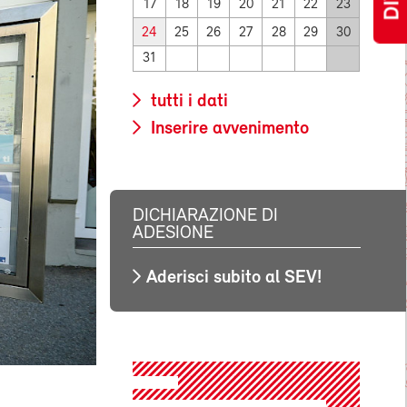
17
18
19
20
21
22
23
24
25
26
27
28
29
30
31
tutti i dati
Inserire avvenimento
DICHIARAZIONE DI
ADESIONE
Aderisci subito al SEV!