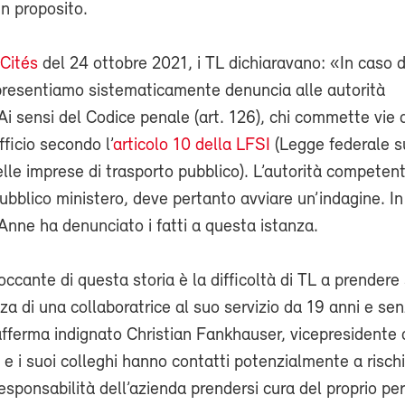
in proposito.
Cités
del 24 ottobre 2021, i TL dichiaravano: «In caso d
presentiamo sistematicamente denuncia alle autorità
i sensi del Codice penale (art. 126), chi commette vie d
fficio secondo l’
articolo 10 della LFSI
(Legge federale su
elle imprese di trasporto pubblico). L’autorità competent
 pubblico ministero, deve pertanto avviare un’indagine. In
, Anne ha denunciato i fatti a questa istanza.
occante di questa storia è la difficoltà di TL a prendere 
za di una collaboratrice al suo servizio da 19 anni e se
fferma indignato Christian Fankhauser, vicepresidente 
i e i suoi colleghi hanno contatti potenzialmente a risch
responsabilità dell’azienda prendersi cura del proprio pe