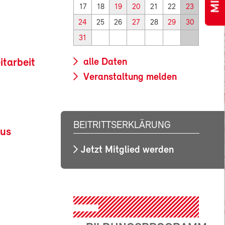
17
18
19
20
21
22
23
24
25
26
27
28
29
30
31
itarbeit
alle Daten
Veranstaltung melden
BEITRITTSERKLÄRUNG
aus
Jetzt Mitglied werden