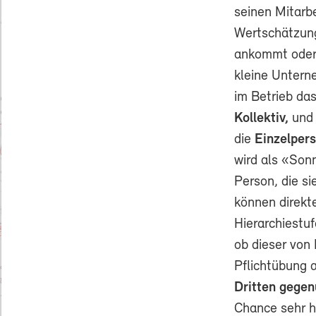
seinen Mitarbe
Wertschätzung 
ankommt oder 
kleine Untern
im Betrieb da
Kollektiv,
und 
die
Einzelper
wird als «Son
Person, die si
können direkte
Hierarchiestu
ob dieser von 
Pflichtübung a
Dritten gegen
Chance sehr h