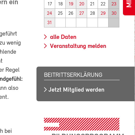
rn ein
17
18
19
20
21
22
23
24
25
26
27
28
29
30
31
geführt
alle Daten
 zu wenig
Veranstaltung melden
ehlende
ht
ler Regel
BEITRITTSERKLÄRUNG
ndgefühl:
ann also
Jetzt Mitglied werden
ent.
h bei