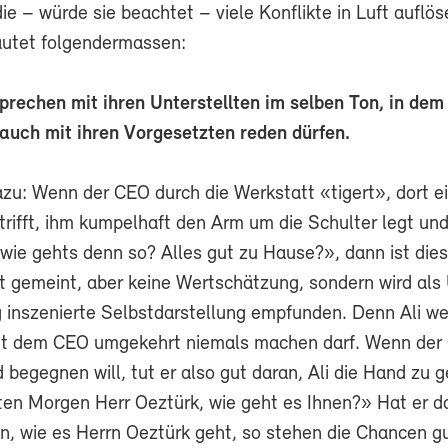
ie – würde sie beachtet – viele Konflikte in Luft auflö
autet folgendermassen:
prechen mit ihren Unterstellten im selben Ton, in dem
 auch mit ihren Vorgesetzten reden dürfen.
azu: Wenn der CEO durch die Werkstatt «tigert», dort e
trifft, ihm kumpelhaft den Arm um die Schulter legt un
 wie gehts denn so? Alles gut zu Hause?», dann ist dies 
t gemeint, aber keine Wertschätzung, sondern wird als 
ig inszenierte Selbstdarstellung empfunden. Denn Ali w
it dem CEO umgekehrt niemals machen darf. Wenn der 
begegnen will, tut er also gut daran, Ali die Hand zu 
en Morgen Herr Oeztürk, wie geht es Ihnen?» Hat er d
en, wie es Herrn Oeztürk geht, so stehen die Chancen g