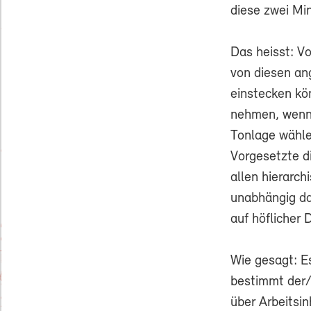
diese zwei Mi
Das heisst: Vo
von diesen an
einstecken kö
nehmen, wenn 
Tonlage wählen
Vorgesetzte d
allen hierarc
unabhängig da
auf höflicher D
Wie gesagt: E
bestimmt der/
über Arbeitsi