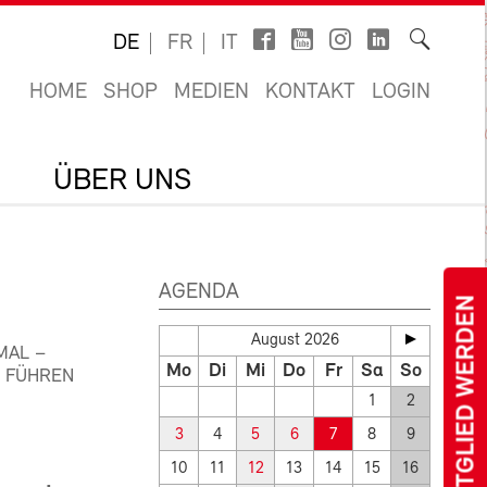
DE
FR
IT
HOME
SHOP
MEDIEN
KONTAKT
LOGIN
ÜBER UNS
AGENDA
MITGLIED WERDEN
August 2026
MAL –
Mo
Di
Mi
Do
Fr
Sa
So
N FÜHREN
1
2
3
4
5
6
7
8
9
10
11
12
13
14
15
16