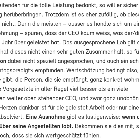
itenden für die tolle Leistung bedankt, so will er sicher
herüberbringen. Trotzdem ist es eher zufällig, ob dies
nicht. Denn die meisten – ausser es handle sich um ei
ehmung – spüren, dass der CEO kaum weiss, was der/di
s Jahr über geleistet hat. Das ausgesprochene Lob gilt
hat dieses nicht einen sehr guten Zusammenhalt, so fü
son
dabei nicht speziell angesprochen, und auch ein ec
ntagspredigt» empfunden. Wertschätzung bedingt also,
e gibt, die Person, die sie empfängt, ganz konkret wah
 Vorgesetzte in aller Regel viel besser als ein viele
fen weiter oben stehender CEO, und zwar ganz unabhän
Herzen dankbar ist für die geleistet Arbeit oder nur eine
bsolviert.
Eine Ausnahme
gibt es lustigerweise:
wenn 
über seine Angestellten lobt.
Bekommen sie dies mit, so
och, dass sie sich wertgeschätzt fühlen.