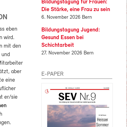
Bildungstagung für Frauen:
Die Stärke, eine Frau zu sein
ON
6. November 2026 Bern
ss eben
Bildungstagung Jugend:
Gesund Essen bei
 wird.
Schichtarbeit
an mit den
27. November 2026 Bern
n und
itarbeiter
ätzt, aber
E-PAPER
te eine
flicher
t er/sie
nen
h
ngen.