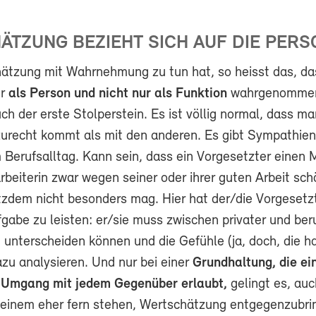
TZUNG BEZIEHT SICH AUF DIE PERS
tzung mit Wahrnehmung zu tun hat, so heisst das, da
er
als Person und nicht nur als Funktion
wahrgenommen
uch der erste Stolperstein. Es ist völlig normal, dass m
zurecht kommt als mit den anderen. Es gibt Sympathie
 Berufsalltag. Kann sein, dass ein Vorgesetzter einen M
rbeiterin zwar wegen seiner oder ihrer guten Arbeit sch
otzdem nicht besonders mag. Hier hat der/die Vorgesetz
gabe zu leisten: er/sie muss zwischen privater und beru
nterscheiden können und die Gefühle (ja, doch, die ha
zu analysieren. Und nur bei einer
Grundhaltung, die ei
n Umgang mit jedem Gegenüber erlaubt,
gelingt es, auc
 einem eher fern stehen, Wertschätzung entgegenzubri