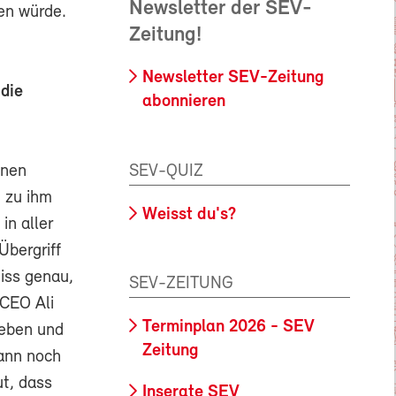
Newsletter der SEV-
sen würde.
Zeitung!
Newsletter SEV-Zeitung
 die
abonnieren
inen
SEV-QUIZ
d zu ihm
Weisst du's?
in aller
Übergriff
eiss genau,
SEV-ZEITUNG
CEO Ali
Terminplan 2026 - SEV
geben und
Zeitung
ann noch
ut, dass
Inserate SEV