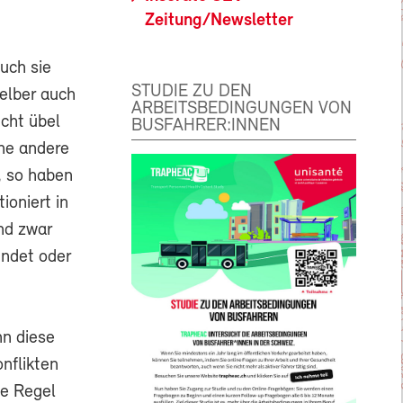
Zeitung/Newsletter
uch sie
STUDIE ZU DEN
elber auch
ARBEITSBEDINGUNGEN VON
icht übel
BUSFAHRER:INNEN
ne andere
, so haben
ioniert in
nd zwar
ndet oder
nn diese
nflikten
te Regel