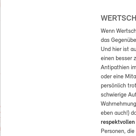
WERTSCHÄ
Wenn Wertschä
das Gegenüb
Und hier ist a
einen besser 
Antipathien im
oder eine Mita
persönlich tr
schwierige Auf
Wahrnehmung u
eben auch!) da
respektvolle
Personen, die