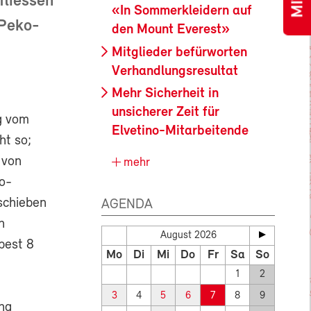
fliessen
«In Sommerkleidern auf
 Peko-
den Mount Everest»
Mitglieder befürworten
Verhandlungsresultat
Mehr Sicherheit in
unsicherer Zeit für
g vom
Elvetino-Mitarbeitende
ht so;
 von
mehr
o-
rschieben
AGENDA
n
August 2026
pest 8
Mo
Di
Mi
Do
Fr
Sa
So
1
2
3
4
5
6
7
8
9
ung