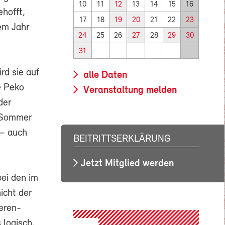
10
11
12
13
14
15
16
ehofft,
17
18
19
20
21
22
23
nem Jahr
24
25
26
27
28
29
30
31
rd sie auf
alle Daten
e Peko
Veranstaltung melden
der
m Sommer
 – auch
BEITRITTSERKLÄRUNG
Jetzt Mitglied werden
bei den im
icht der
eren-
 logisch,