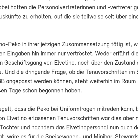
bei hatten die Personalvertreterinnen und -vertreter g
uskünfte zu erhalten, auf die sie teilweise seit über ei
ino-Peko in ihrer jetzigen Zusammensetzung tätig ist, wi
chen Eingaben hin immer nur vertröstet. Weder erfährt di
n Geschäftsgang von Elvetino, noch über den Zustand 
. Und die dringende Frage, ob die Tenuvorschriften i
BB angepasst werden können, steht weiterhin im Raum
sen Tage schon begonnen haben.
regelt, dass die Peko bei Uniformfragen mitreden kann, 
on Elvetino erlassenen Tenuvorschriften war dies aber n
-Tochter und nachdem das Elvetinopersonal nun auch d
gt, wäre es für die Speisewagen- und Minibar-Stewards