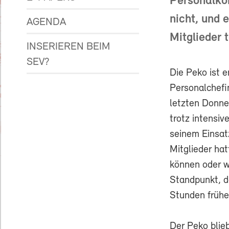
Personalko
nicht, und 
AGENDA
Mitglieder 
INSERIEREN BEIM
SEV?
Die Peko ist e
Personalchefi
letzten Donne
trotz intensi
seinem Einsat
Mitglieder hat
können oder wu
Standpunkt, d
Stunden früher
Der Peko blie