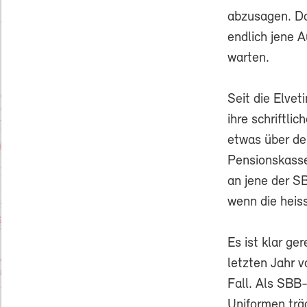
abzusagen. Da
endlich jene A
warten.
Seit die Elvet
ihre schriftli
etwas über de
Pensionskasse
an jene der S
wenn die heis
Es ist klar ge
letzten Jahr v
Fall. Als SBB
Uniformen trä