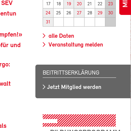
s SEV
17
18
19
20
21
22
23
mentun
24
25
26
27
28
29
30
31
mpfen!»
alle Daten
für und
Veranstaltung melden
rgo:
BEITRITTSERKLÄRUNG
walt
Jetzt Mitglied werden
als