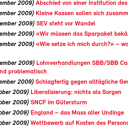
zember 2009)
Abschied von einer Institution de
zember 2009)
Kleine Kassen sollen sich zusam
vember 2009)
SEV steht vor Wandel
vember 2009)
«Wir müssen das Sparpaket bekä
vember 2009)
«Wie setze ich mich durch?» – wo
vember 2009)
Lohnverhandlungen SBB/SBB Ca
und problematisch
vember 2009)
Schlagfertig gegen alltägliche Ge
ober 2009)
Liberalisierung: nichts als Sorgen
ober 2009)
SNCF im Gütersturm
ober 2009)
England – das Mass aller Undinge
ober 2009)
Wettbewerb auf Kosten des Person