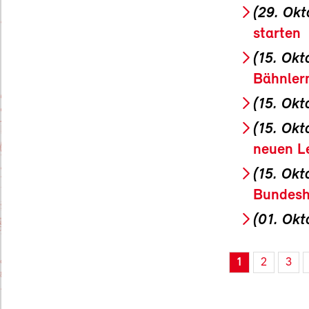
(29. Okt
starten
(15. Okt
Bähnler
(15. Okt
(15. Okt
neuen L
(15. Okt
Bundes
(01. Okt
1
2
3