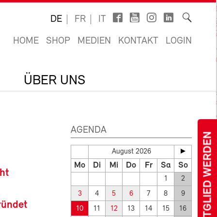
DE
FR
IT
HOME
SHOP
MEDIEN
KONTAKT
LOGIN
ÜBER UNS
AGENDA
MITGLIED WERDEN
August 2026
Mo
Di
Mi
Do
Fr
Sa
So
ht
1
2
3
4
5
6
7
8
9
ründet
10
11
12
13
14
15
16