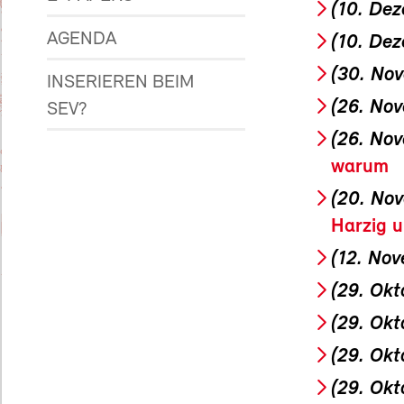
(10. De
AGENDA
(10. De
(30. No
INSERIEREN BEIM
(26. No
SEV?
(26. No
warum
(20. No
Harzig 
(12. No
(29. Okt
(29. Okt
(29. Okt
(29. Okt