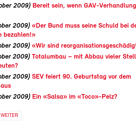
ober 2009)
Bereit sein, wenn GAV-Verhandlun
ober 2009)
«Der Bund muss seine Schuld bei d
n bezahlen!»
ober 2009)
«Wir sind reorganisationsgeschädig
ober 2009)
Totalumbau – mit Abbau vieler Stel
euten?
ober 2009)
SEV feiert 90. Geburtstag vor dem
haus
ober 2009)
Ein «Salsa» im «Toco»-Pelz?
WEITER