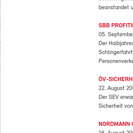
beanstandet u
SBB PROFIT
05. Septembe
Der Halbjahre
Schlingerfahr
Personenverke
ÖV-SICHERHE
22. August 2
Der SEV erwart
Sicherheit vo
NORDMANN G