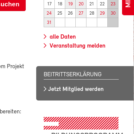
suchen
17
18
19
20
21
22
23
24
25
26
27
28
29
30
31
alle Daten
Veranstaltung melden
em Projekt
BEITRITTSERKLÄRUNG
Jetzt Mitglied werden
bereiten: