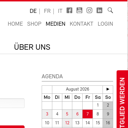
DE
FR
IT
HOME
SHOP
MEDIEN
KONTAKT
LOGIN
ÜBER UNS
AGENDA
MITGLIED WERDEN
August 2026
Mo
Di
Mi
Do
Fr
Sa
So
1
2
3
4
5
6
7
8
9
10
11
12
13
14
15
16