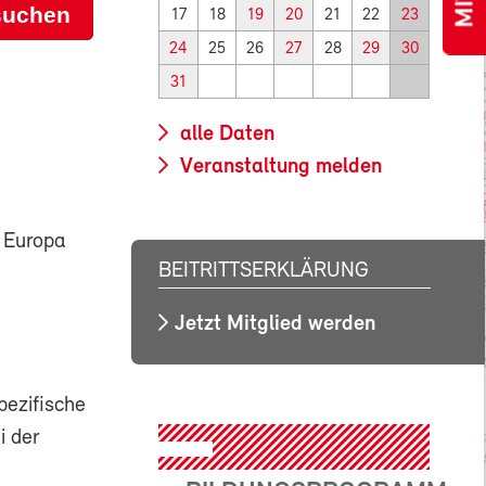
suchen
17
18
19
20
21
22
23
24
25
26
27
28
29
30
31
alle Daten
Veranstaltung melden
 Europa
BEITRITTSERKLÄRUNG
Jetzt Mitglied werden
pezifische
i der