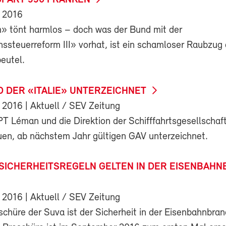
SPART 550 FRANKEN
 2016
» tönt harmlos – doch was der Bund mit der
steuerreform III» vorhat, ist ein schamloser Raubzug 
eutel.
D DER «ITALIE» UNTERZEICHNET
 2016
| Aktuell / SEV Zeitung
PT Léman und die Direktion der Schifffahrtsgesellscha
en, ab nächstem Jahr gültigen GAV unterzeichnet.
 SICHERHEITSREGELN GELTEN IN DER EISENBAH
 2016
| Aktuell / SEV Zeitung
schüre der Suva ist der Sicherheit in der Eisenbahnbra