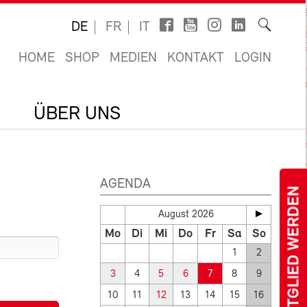
DE
FR
IT
HOME
SHOP
MEDIEN
KONTAKT
LOGIN
ÜBER UNS
AGENDA
MITGLIED WERDEN
August 2026
Mo
Di
Mi
Do
Fr
Sa
So
1
2
3
4
5
6
7
8
9
10
11
12
13
14
15
16