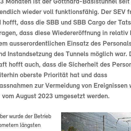
3 Monaten ist der Gotthard-Basistunnel seit
ndlich wieder voll funktionsfähig. Der SEV f
d hofft, dass die SBB und SBB Cargo der Tat
agen, dass diese Wiedereröffnung in relativ 
em ausserordentlichen Einsatz des Personals
d Instandsetzung des Tunnels möglich war. 
t hofft auch, dass die Sicherheit des Person
terhin oberste Priorität hat und dass
assnahmen zur Vermeidung von Ereignissen 
g vom August 2023 umgesetzt werden.
er wurde der Betrieb
lometern längsten