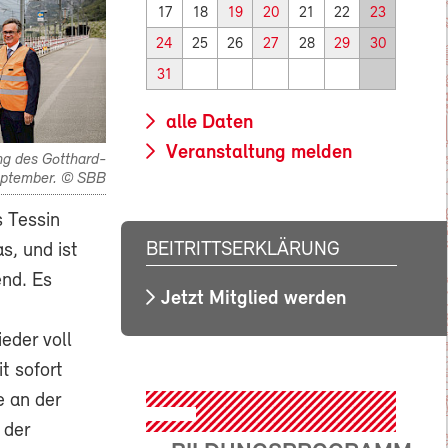
17
18
19
20
21
22
23
24
25
26
27
28
29
30
31
alle Daten
Veranstaltung melden
ng des Gotthard-
September. © SBB
s Tessin
BEITRITTSERKLÄRUNG
, und ist
end. Es
Jetzt Mitglied werden
eder voll
t sofort
e an der
 der