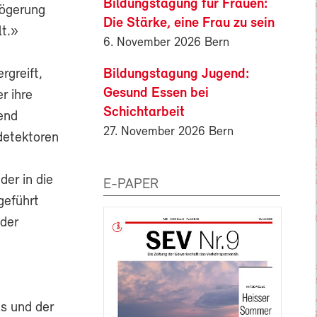
Bildungstagung für Frauen:
zögerung
Die Stärke, eine Frau zu sein
lt.»
6. November 2026 Bern
Bildungstagung Jugend:
rgreift,
Gesund Essen bei
r ihre
Schichtarbeit
end
27. November 2026 Bern
detektoren
er in die
E-PAPER
geführt
der
s und der