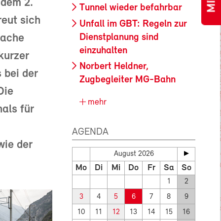
 dem 2.
Tunnel wieder befahrbar
reut sich
Unfall im GBT: Regeln zur
Dienstplanung sind
sache
einzuhalten
kurzer
Norbert Heldner,
 bei der
Zugbegleiter MG-Bahn
Die
mehr
als für
AGENDA
wie der
August 2026
Mo
Di
Mi
Do
Fr
Sa
So
1
2
3
4
5
6
7
8
9
10
11
12
13
14
15
16