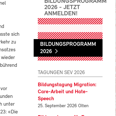
BILDUNGSPROGRAMM
nel
2026 - JETZT
ANMELDEN!
nd
sste sich
rkehr zu
BILDUNGSPROGRAMM
insatzes
2026
 wieder
ebührend
TAGUNGEN SEV 2026
Bildungstagung Migration:
 vor
Care-Arbeit und Hate-
tunden
Speech
h unter
25. September 2026 Olten
023: «Die