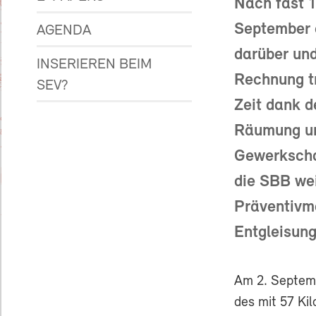
Nach fast 1
September e
AGENDA
darüber un
INSERIEREN BEIM
Rechnung tr
SEV?
Zeit dank d
Räumung un
Gewerkschaf
die SBB wei
Präventivm
Entgleisun
Am 2. Septemb
des mit 57 Ki