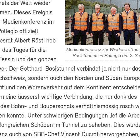
els der Welt wieder
men. Dieses Ereignis
r Medienkonferenz im
ollegio offiziell
esrat Albert Rösti hob
 des Tages für die
Medienkonferenz zur Wiedereröffnu
Basistunnels in Pollegio am 2. 
Tessin und den ganzen
or. Der Gotthard-Basistunnel verbindet ja nicht nur da
chschweiz, sondern auch den Norden und Süden Europas
ität und den Warenverkehr auf dem Kontinent entscheid
m eine äusserst wichtige Verbindung, die nur dank des
es Bahn- und Baupersonals verhältnismässig rasch wi
en konnte. Unter schwierigen Bedingungen lief die Arbei
fangreichen Schäden im Tunnel zu beheben. Dies wurd
nz auch von SBB-Chef Vincent Ducrot hervorgehoben,