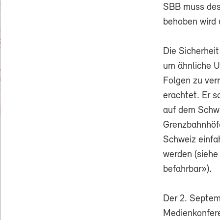
SBB muss desh
behoben wird u
Die Sicherhei
um ähnliche U
Folgen zu ver
erachtet. Er 
auf dem Schwe
Grenzbahnhöfe
Schweiz einfa
werden (siehe
befahrbar»).
Der 2. Septem
Medienkonfere