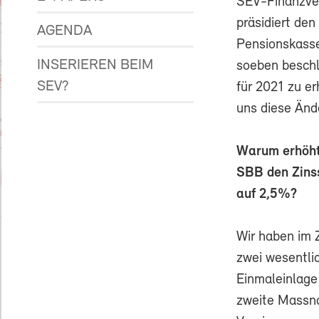
SEV-Finanzve
präsidiert den
AGENDA
Pensionskass
INSERIEREN BEIM
soeben beschl
SEV?
für 2021 zu er
uns diese Änd
Warum erhöht
SBB den Zins
auf 2,5%?
Wir haben im
zwei wesentli
Einmaleinlage
zweite Massna