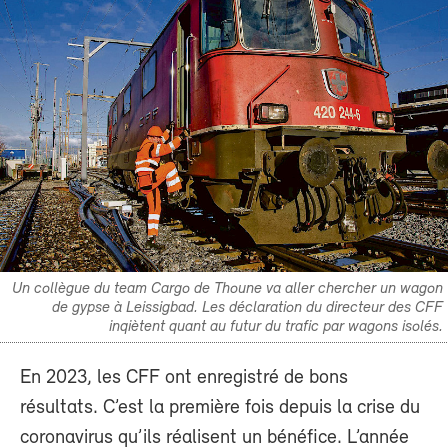
Un collègue du team Cargo de Thoune va aller chercher un wagon
de gypse à Leissigbad. Les déclaration du directeur des CFF
inqiètent quant au futur du trafic par wagons isolés.
En 2023, les CFF ont enregistré de bons
résultats. C’est la première fois depuis la crise du
coronavirus qu’ils réalisent un bénéfice. L’année