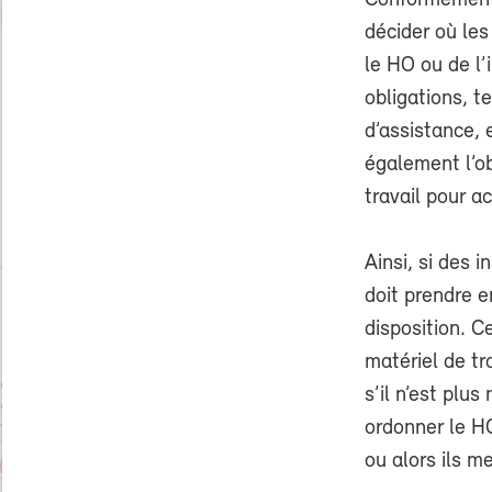
Conformément à
décider où les
le HO ou de l’i
obligations, t
d’assistance, e
également l’ob
travail pour a
Ainsi, si des 
doit prendre e
disposition. C
matériel de tra
s’il n’est plu
ordonner le H
ou alors ils m