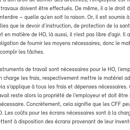
 son droit de donner des directives, l’employeur est l
 travaux doivent être effectués. De même, il a le droit 
nterdire – quelle qu’en soit la raison. Or, il est soumis 
elles que le devoir d’instruction, de protection de la san
t en matière de HO, là aussi, il n’est pas libre d’agir. Il a
ligation de fournir les moyens nécessaires, donc le mat
ccomplir les tâches.
instruments de travail sont nécessaires pour le HO, l’em
n charge les frais, respectivement mettre le matériel a
ela s’applique à tous les frais et dépenses nécessaires.
vail reste alors la propriété de l’employeur et doit être 
s nécessaire. Concrètement, cela signifie que les CFF pe
O. Les coûts pour les écrans nécessaires sont à la cha
ettent à disposition des écrans provenant de leur invent