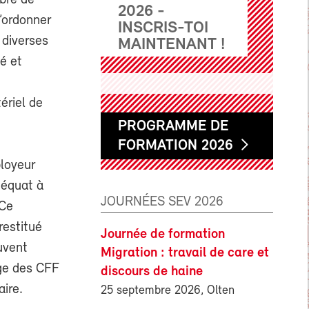
ibre de
2026 -
d’ordonner
INSCRIS-TOI
à diverses
MAINTENANT !
té et
ériel de
PROGRAMME DE
FORMATION 2026
ployeur
déquat à
JOURNÉES SEV 2026
 Ce
restitué
Journée de formation
uvent
Migration : travail de care et
rge des CFF
discours de haine
aire.
25 septembre 2026, Olten