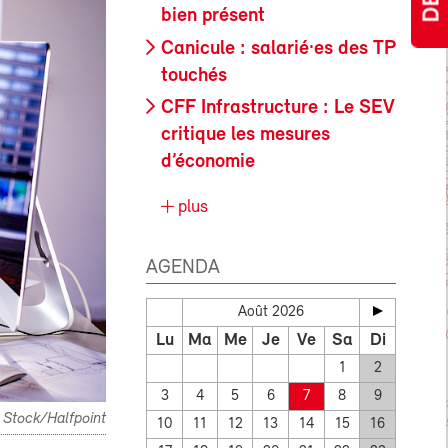
bien présent
Canicule : salarié·es des TP
touchés
CFF Infrastructure : Le SEV
critique les mesures
d’économie
plus
AGENDA
Août 2026
Lu
Ma
Me
Je
Ve
Sa
Di
1
2
3
4
5
6
7
8
9
 Stock/Halfpoint
10
11
12
13
14
15
16