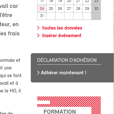
17
18
19
20
21
22
23
vail car
24
25
26
27
28
29
30
’être
31
teur, en
toutes les données
des frais
Insérer événement
DÉCLARATION D’ADHÉSION
normale et
ôt une
Adhérer maintenant !
qui se font
avail et à
e le HO, il
FORMATION