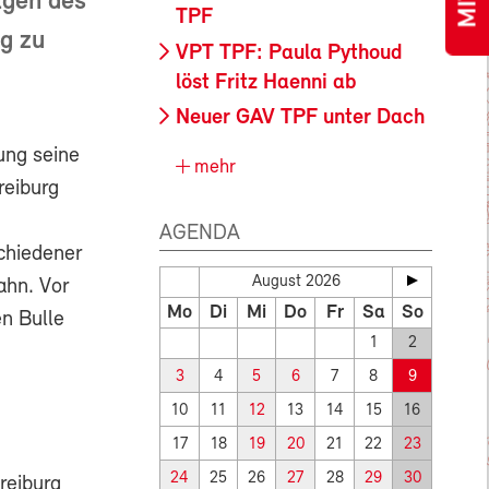
agen des
TPF
g zu
VPT TPF: Paula Pythoud
löst Fritz Haenni ab
Neuer GAV TPF unter Dach
ung seine
mehr
reiburg
AGENDA
chiedener
August 2026
ahn. Vor
Mo
Di
Mi
Do
Fr
Sa
So
en Bulle
1
2
3
4
5
6
7
8
9
10
11
12
13
14
15
16
17
18
19
20
21
22
23
24
25
26
27
28
29
30
reiburg