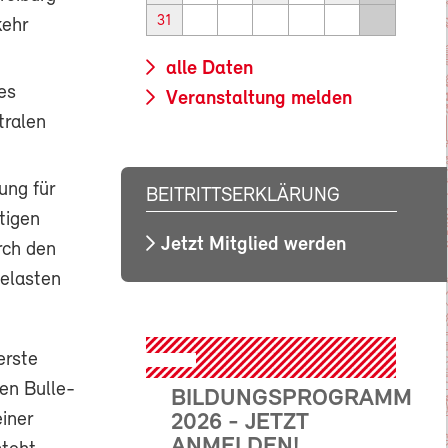
31
kehr
alle Daten
es
Veranstaltung melden
tralen
ung für
BEITRITTSERKLÄRUNG
tigen
Jetzt Mitglied werden
rch den
belasten
erste
en Bulle-
BILDUNGSPROGRAMM
einer
2026 - JETZT
ANMELDEN!