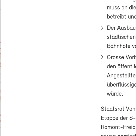
muss an die
betreibt un
Der Ausbau
städtischen
Bahnhöfe vo
Grosse Vor
den öffentl
Angestellte
überflüssig
würde.
Staatsrat Vonl
Etappe der S-
Romont-Freibur