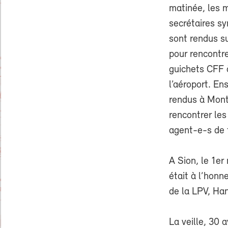
matinée, les m
secrétaires s
sont rendus su
pour rencontre
guichets CFF 
l’aéroport. Ens
rendus à Mont
rencontrer les
agent-e-s de tr
A Sion, le 1er
était à l’honn
de la LPV, Ha
La veille, 30 a