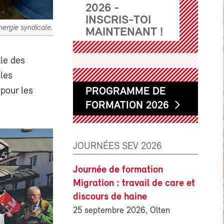
2026 -
INSCRIS-TOI
nergie syndicale.
MAINTENANT !
ale des
 les
 pour les
PROGRAMME DE
FORMATION 2026
JOURNÉES SEV 2026
Journée de formation
Migration : travail de care et
discours de haine
25 septembre 2026, Olten