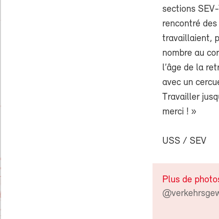
sections SEV
rencontré des
travaillaient, 
nombre au cor
l’âge de la ret
avec un cercue
Travailler ju
merci ! »
USS / SEV
Plus de photos
@verkehrsgew