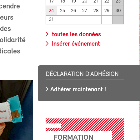
17
18
19
20
21
22
23
scendre
24
25
26
27
28
29
30
leurs
31
 des
toutes les données
olidarité
Insérer événement
dicales
DÉCLARATION D’ADHÉSION
Adhérer maintenant !
FORMATION