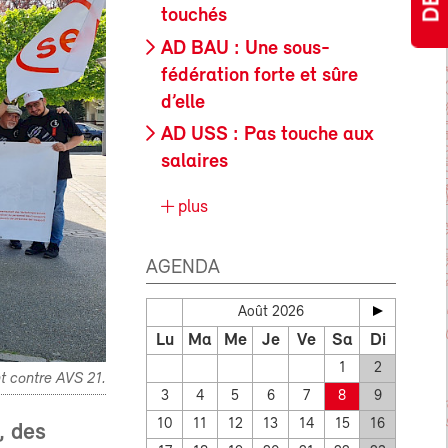
touchés
AD BAU : Une sous-
fédération forte et sûre
d’elle
AD USS : Pas touche aux
salaires
plus
AGENDA
Août 2026
Lu
Ma
Me
Je
Ve
Sa
Di
1
2
t contre AVS 21.
3
4
5
6
7
8
9
10
11
12
13
14
15
16
, des