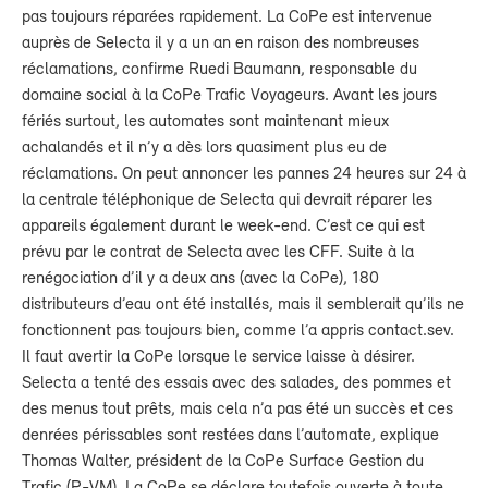
pas toujours réparées rapidement. La CoPe est intervenue
auprès de Selecta il y a un an en raison des nombreuses
réclamations, confirme Ruedi Baumann, responsable du
domaine social à la CoPe Trafic Voyageurs. Avant les jours
fériés surtout, les automates sont maintenant mieux
achalandés et il n’y a dès lors quasiment plus eu de
réclamations. On peut annoncer les pannes 24 heures sur 24 à
la centrale téléphonique de Selecta qui devrait réparer les
appareils également durant le week-end. C’est ce qui est
prévu par le contrat de Selecta avec les CFF. Suite à la
renégociation d’il y a deux ans (avec la CoPe), 180
distributeurs d’eau ont été installés, mais il semblerait qu’ils ne
fonctionnent pas toujours bien, comme l’a appris contact.sev.
Il faut avertir la CoPe lorsque le service laisse à désirer.
Selecta a tenté des essais avec des salades, des pommes et
des menus tout prêts, mais cela n’a pas été un succès et ces
denrées périssables sont restées dans l’automate, explique
Thomas Walter, président de la CoPe Surface Gestion du
Trafic (P-VM). La CoPe se déclare toutefois ouverte à toute