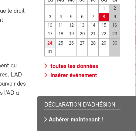
Lu
Ma
Me
Je
Ve
Sa
Di
1
2
ue le droit
3
4
5
6
7
8
9
st
10
11
12
13
14
15
16
17
18
19
20
21
22
23
24
25
26
27
28
29
30
31
ment au
toutes les données
res. L’AD
Insérer événement
ourvoir des
s l’AD a
DÉCLARATION D’ADHÉSION
Adhérer maintenant !