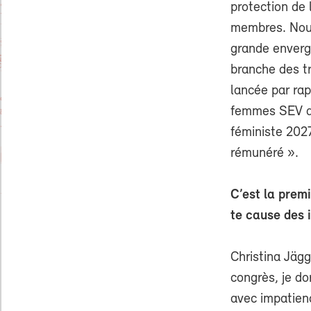
protection de 
membres. Nous
grande envergu
branche des t
lancée par rap
femmes SEV a 
féministe 2027
rémunéré ».
C’est la prem
te cause des 
Christina Jägg
congrès, je do
avec impatienc