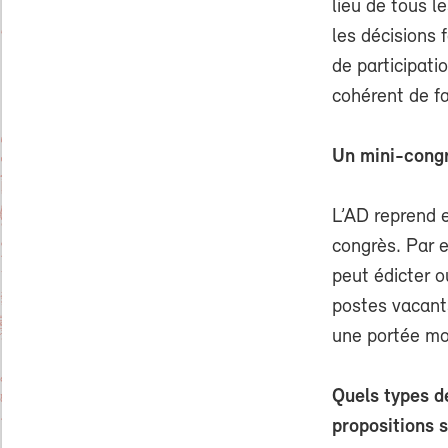
lieu de tous l
les décisions 
de participati
cohérent de fa
Un mini-cong
L’AD reprend 
congrès. Par 
peut édicter o
postes vacants
une portée mo
Quels types d
propositions s