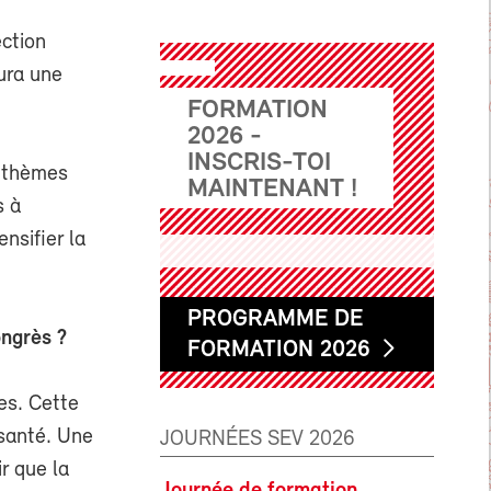
ection
aura une
FORMATION
2026 -
INSCRIS-TOI
s thèmes
MAINTENANT !
s à
ensifier la
PROGRAMME DE
ongrès ?
FORMATION 2026
es. Cette
 santé. Une
JOURNÉES SEV 2026
ir que la
Journée de formation