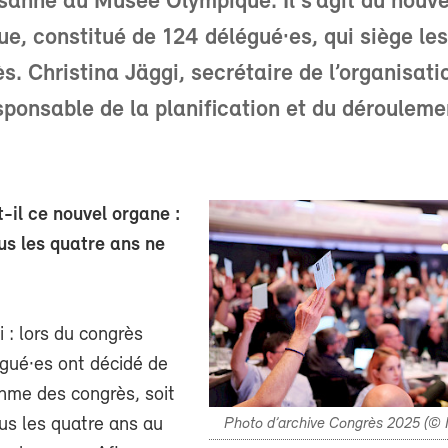
anne au Musée Olympique. Il s’agit du nouve
e, constitué de 124 délégué·es, qui siège le
s. Christina Jäggi, secrétaire de l’organisati
sponsable de la planification et du dérouleme
-il ce nouvel organe :
us les quatre ans ne
i : lors du congrès
égué·es ont décidé de
thme des congrès, soit
us les quatre ans au
Photo d’archive Congrès 2025 (© 