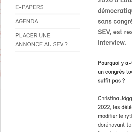
2026 à Laus
E-PAPERS
démocratiqu
sans congrè
AGENDA
SEV, est re
PLACER UNE
Interview.
ANNONCE AU SEV ?
Pourquoi y a-t
un congrès to
suffit pas ?
Christina Jägg
2022, les dél
modifier le ry
dorénavant to