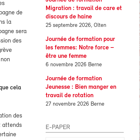
es
Migration : travail de care et
mpagne de
discours de haine
ns la
25 septembre 2026, Olten
mpagne sera
Journée de formation pour
ssion des
les femmes: Notre force –
grève
être une femme
l non
6 novembre 2026 Berne
Journée de formation
Jeunesse : Bien manger en
 que cela
travail de rotation
27 novembre 2026 Berne
ation des
t attends
E-PAPER
ertaine