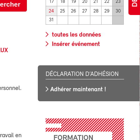
17
18
19
20
21
22
23
ercher
24
25
26
27
28
29
30
31
toutes les données
Insérer événement
AUX
DÉCLARATION D’ADHÉSION
ersonnel.
Adhérer maintenant !
travail en
FORMATION