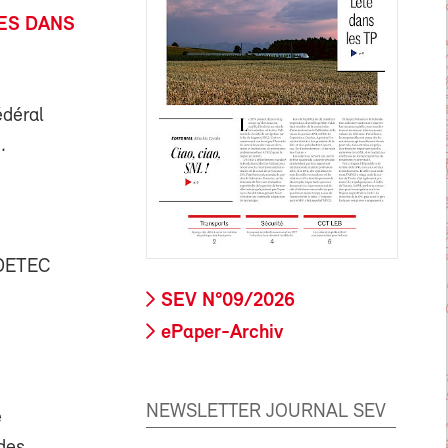
RES DANS
édéral
.
 DETEC
SEV N°09/2026
ePaper-Archiv
NEWSLETTER JOURNAL SEV
e