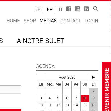
DE
FR
IT
HOME
SHOP
MÉDIAS
CONTACT
LOGIN
S
A NOTRE SUJET
AGENDA
DEVENIR MEMBRE
Août 2026
Lu
Ma
Me
Je
Ve
Sa
Di
1
2
3
4
5
6
7
8
9
10
11
12
13
14
15
16