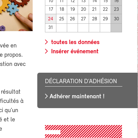
10
11
12
13
14
15
16
17
18
19
20
21
22
23
24
25
26
27
28
29
30
31
toutes les données
ivée en
Insérer événement
e propos.
stion avec
DÉCLARATION D’ADHÉSION
 résultat
Adhérer maintenant !
ficultés à
ci qu’un
 et le
e