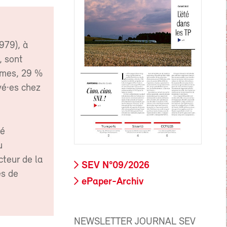
979), à
, sont
mmes, 29 %
yé·es chez
vé
u
cteur de la
SEV N°09/2026
es de
ePaper-Archiv
NEWSLETTER JOURNAL SEV