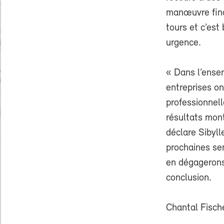
manœuvre fina
tours et c’est
urgence.
« Dans l’ense
entreprises on
professionnell
résultats mont
déclare Sibyll
prochaines se
en dégagerons
conclusion.
Chantal Fisch