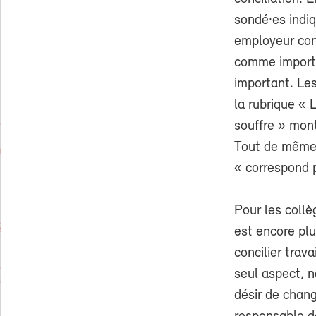
sondé·es indi
employeur con
comme importa
important. Le
la rubrique « L
souffre » mont
Tout de même,
« correspond p
Pour les collè
est encore plu
concilier trav
seul aspect, n
désir de chang