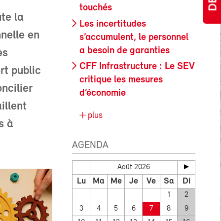
touchés
te la
Les incertitudes
nnelle en
s’accumulent, le personnel
a besoin de garanties
es
CFF Infrastructure : Le SEV
rt public
critique les mesures
ncilier
d’économie
illent
plus
s à
AGENDA
Août 2026
Lu
Ma
Me
Je
Ve
Sa
Di
1
2
3
4
5
6
7
8
9