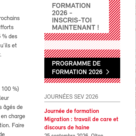
FORMATION
2026 -
rochains
INSCRIS-TOI
MAINTENANT !
fforts
5 % des
’ils et
.
PROGRAMME DE
FORMATION 2026
e 100 %)
JOURNÉES SEV 2026
leur
s âgés de
Journée de formation
t en charge
Migration : travail de care et
ion. Faire
discours de haine
de