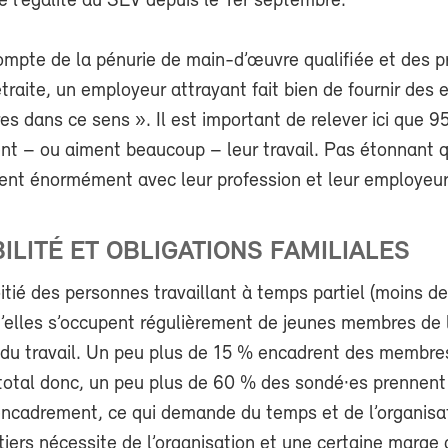
 l’égalité au SEV depuis le 1er septembre.
ompte de la pénurie de main-d’œuvre qualifiée et des p
etraite, un employeur attrayant fait bien de fournir des e
s dans ce sens ». Il est important de relever ici que 9
t – ou aiment beaucoup – leur travail. Pas étonnant qu
fient énormément avec leur profession et leur employeur
ILITÉ ET OBLIGATIONS FAMILIALES
tié des personnes travaillant à temps partiel (moins d
u’elles s’occupent régulièrement de jeunes membres de 
é du travail. Un peu plus de 15 % encadrent des membre
u total donc, un peu plus de 60 % des sondé·es prennen
encadrement, ce qui demande du temps et de l’organisat
tiers nécessite de l’organisation et une certaine marge 