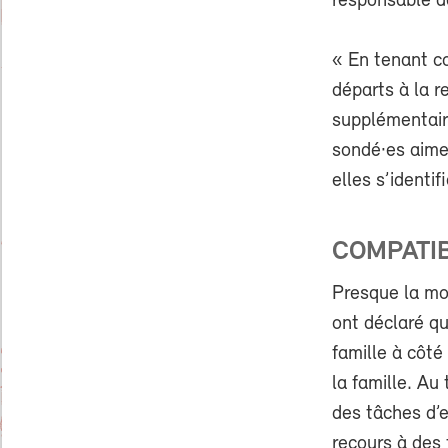
responsable de
« En tenant c
départs à la r
supplémentaire
sondé·es aimen
elles s’identi
COMPATIB
Presque la moi
ont déclaré q
famille à côt
la famille. A
des tâches d’
recours à des 