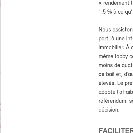
« rendement l
1,5 % à ce qu’i
Nous assistons
part, à une in
immobilier. À 
même lobby co
moins de quatre
de bail et, d’
élevés. Le pre
adopté l’affai
référendum, s
décision.
FACILITER