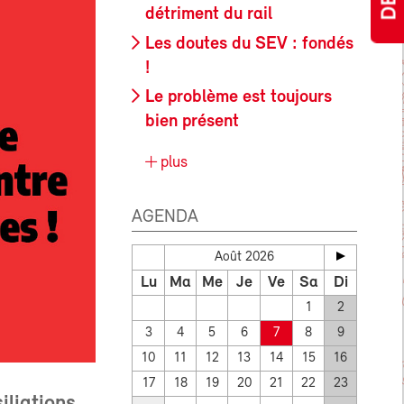
détriment du rail
Les doutes du SEV : fondés
!
Le problème est toujours
bien présent
plus
AGENDA
Août 2026
Lu
Ma
Me
Je
Ve
Sa
Di
1
2
3
4
5
6
7
8
9
10
11
12
13
14
15
16
17
18
19
20
21
22
23