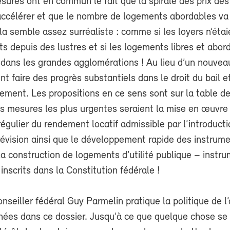
ures ont en commun le fait que la spirale des prix des
’accélérer et que le nombre de logements abordables va
la semble assez surréaliste : comme si les loyers n’éta
ts depuis des lustres et si les logements libres et abor
 dans les grandes agglomérations ! Au lieu d’un nouveau 
t faire des progrès substantiels dans le droit du bail et
ement. Les propositions en ce sens sont sur la table d
es mesures les plus urgentes seraient la mise en œuvr
régulier du rendement locatif admissible par l’introduct
révision ainsi que le développement rapide des instrum
a construction de logements d’utilité publique – instru
 inscrits dans la Constitution fédérale !
onseiller fédéral Guy Parmelin pratique la politique de l
nées dans ce dossier. Jusqu’à ce que quelque chose se