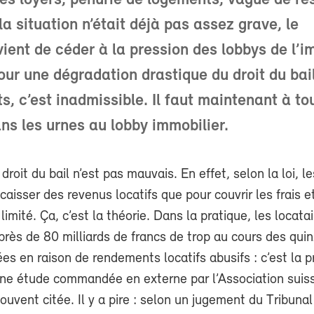
es loyers, pénurie de logements, vague de rés
la situation n’était déjà pas assez grave, le
ient de céder à la pression des lobbys de l’i
pour une dégradation drastique du droit du bai
s, c’est inadmissible. Il faut maintenant à tou
ans les urnes au lobby immobilier.
 droit du bail n’est pas mauvais. En effet, selon la loi, le
aisser des revenus locatifs que pour couvrir les frais e
imité. Ça, c’est la théorie. Dans la pratique, les locata
près de 80 milliards de francs de trop au cours des qui
es en raison de rendements locatifs abusifs : c’est la p
une étude commandée en externe par l’Association suis
ouvent citée. Il y a pire : selon un jugement du Tribunal