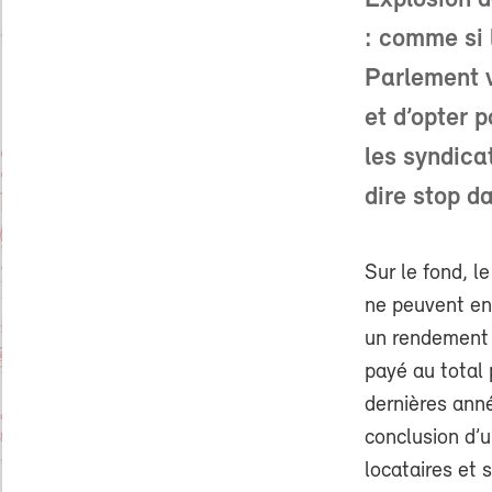
Explosion d
: comme si 
Parlement v
et d’opter 
les syndicat
dire stop d
Sur le fond, le
ne peuvent enc
un rendement l
payé au total 
dernières anné
conclusion d’
locataires et s