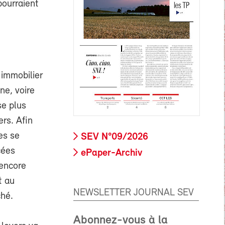
pourraient
 immobilier
ne, voire
se plus
ers. Afin
es se
SEV N°09/2026
cées
ePaper-Archiv
 encore
t au
NEWSLETTER JOURNAL SEV
ché.
Abonnez-vous à la