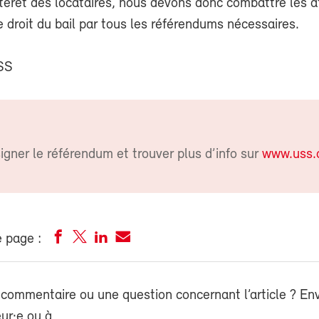
ntérêt des locataires, nous devons donc combattre les 
e droit du bail par tous les référendums nécessaires.
SS
gner le référendum et trouver plus d’info sur
www.uss.
 page :
commentaire ou une question concernant l’article ? En
eur·e ou à