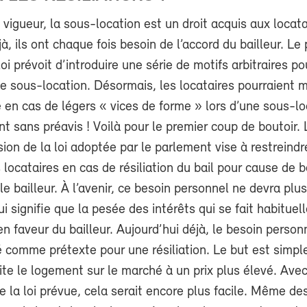
n vigueur, la sous-location est un droit acquis aux locat
à, ils ont chaque fois besoin de l’accord du bailleur. Le 
loi prévoit d’introduire une série de motifs arbitraires po
ne sous-location. Désormais, les locataires pourraient 
lié en cas de légers « vices de forme » lors d’une sous-l
t sans préavis ! Voilà pour le premier coup de boutoir. 
ion de la loi adoptée par le parlement vise à restreindr
 locataires en cas de résiliation du bail pour cause de 
le bailleur. À l’avenir, ce besoin personnel ne devra plus
ui signifie que la pesée des intérêts qui se fait habitue
en faveur du bailleur. Aujourd’hui déjà, le besoin person
é comme prétexte pour une résiliation. Le but est simp
te le logement sur le marché à un prix plus élevé. Avec
e la loi prévue, cela serait encore plus facile. Même de