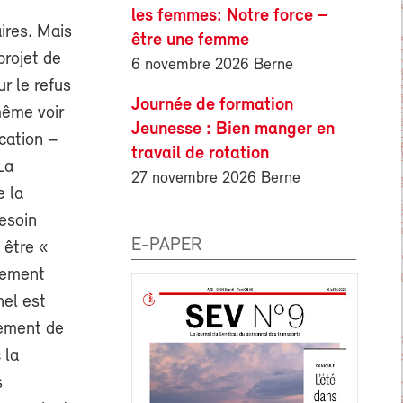
les femmes: Notre force –
aires. Mais
être une femme
projet de
6 novembre 2026 Berne
ur le refus
Journée de formation
même voir
Jeunesse : Bien manger en
ocation –
travail de rotation
La
27 novembre 2026 Berne
e la
besoin
E-PAPER
 être «
llement
nel est
lement de
 la
s