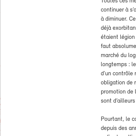
Toutes ces mes
continuer à s
à diminuer. Ce
déjà exorbitan
étaient légion
faut absolumen
marché du log
longtemps : l
d’un contrôle 
obligation de 
promotion de l
sont d’ailleurs
Pourtant, le c
depuis des an