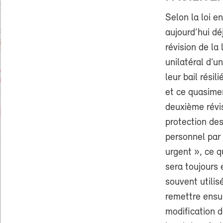
Selon la loi e
aujourd’hui déj
révision de la 
unilatéral d’u
leur bail rési
et ce quasimen
deuxième révis
protection des
personnel par 
urgent », ce q
sera toujours 
souvent utilis
remettre ensui
modification d