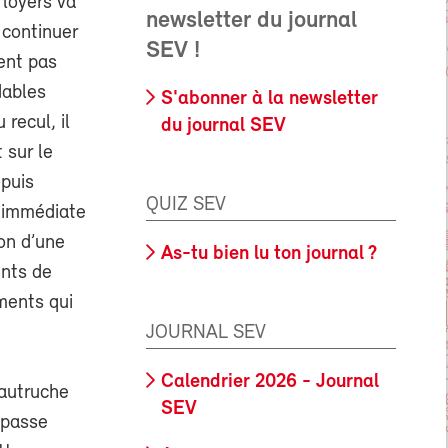
 loyers va
newsletter du journal
 continuer
SEV !
ient pas
dables
S'abonner à la newsletter
recul, il
du journal SEV
 sur le
epuis
QUIZ SEV
e immédiate
ion d’une
As-tu bien lu ton journal ?
ents de
ments qui
JOURNAL SEV
Calendrier 2026 - Journal
’autruche
SEV
 passe