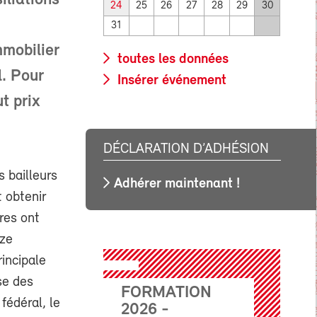
iliations
24
25
26
27
28
29
30
31
mmobilier
toutes les données
l. Pour
Insérer événement
t prix
DÉCLARATION D’ADHÉSION
s bailleurs
Adhérer maintenant !
t obtenir
ires ont
nze
rincipale
se des
FORMATION
 fédéral, le
2026 -