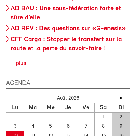
AD BAU : Une sous-fédération forte et
sûre d’elle
AD RPV : Des questions sur «G-enesis»
CFF Cargo : Stopper le transfert sur la
route et la perte du savoir-faire !
plus
AGENDA
Août 2026
Lu
Ma
Me
Je
Ve
Sa
Di
1
2
3
4
5
6
7
8
9
10
11
12
13
14
15
16