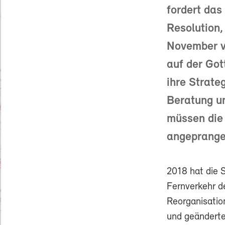
fordert das
Resolution,
November v
auf der Got
ihre Strate
Beratung un
müssen die
angepranger
2018 hat die 
Fernverkehr d
Reorganisatio
und geänderte