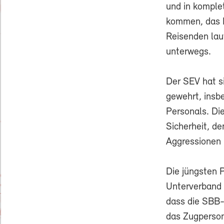
und in komple
kommen, das P
Reisenden lau
unterwegs.
Der SEV hat s
gewehrt, insb
Personals. Di
Sicherheit, d
Aggressionen 
Die jüngsten 
Unterverband 
dass die SBB-S
das Zugperson