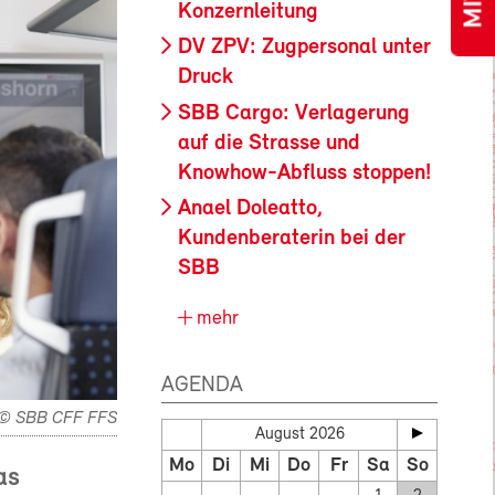
Konzernleitung
DV ZPV: Zugpersonal unter
Druck
SBB Cargo: Verlagerung
auf die Strasse und
Knowhow-Abfluss stoppen!
Anael Doleatto,
Kundenberaterin bei der
SBB
mehr
AGENDA
© SBB CFF FFS
August 2026
Mo
Di
Mi
Do
Fr
Sa
So
as