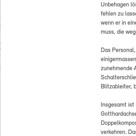
Unbehagen lös
fehlen zu lass
wenn er in ei
muss, die we
Das Personal,
einigermassen
zunehmende Au
Schalterschli
Blitzableiter,
Insgesamt ist
Gotthardachse
Doppelkomposi
verkehren. Das