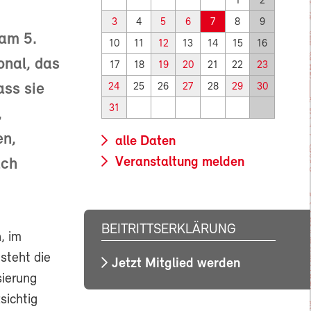
1
2
3
4
5
6
7
8
9
 am 5.
10
11
12
13
14
15
16
onal, das
17
18
19
20
21
22
23
ass sie
24
25
26
27
28
29
30
31
,
en,
alle Daten
Veranstaltung melden
ach
BEITRITTSERKLÄRUNG
, im
steht die
Jetzt Mitglied werden
sierung
sichtig