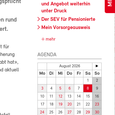
spflicht
und Angebot weiterhin
unter Druck
Der SEV für Pensionierte
en rund
Mein Vorsorgeausweis
ert.
mehr
t für
cherung
AGENDA
abt hat»,
August 2026
d aktuell
Mo
Di
Mi
Do
Fr
Sa
So
1
2
3
4
5
6
7
8
9
10
11
12
13
14
15
16
17
18
19
20
21
22
23
24
25
26
27
28
29
30