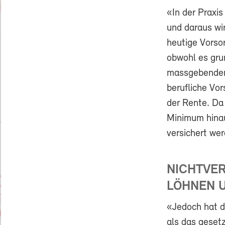
«In der Praxi
und daraus wir
heutige Vorso
obwohl es gru
massgebenden 
berufliche Vor
der Rente. Da
Minimum hinau
versichert we
NICHTVER
LÖHNEN 
«Jedoch hat d
als das geset