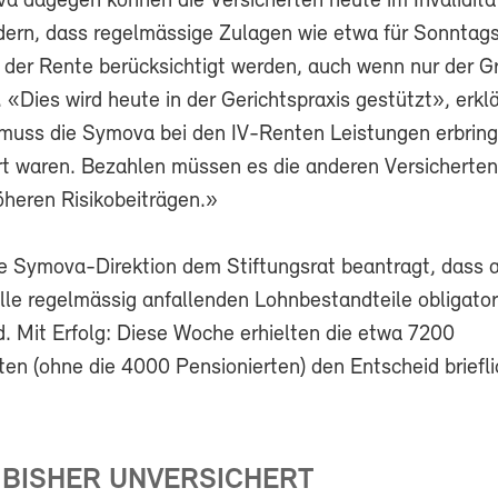
a dagegen können die Versicherten heute im Invalidität
ordern, dass regelmässige Zulagen wie etwa für Sonntag
n der Rente berücksichtigt werden, auch wenn nur der G
. «Dies wird heute in der Gerichtspraxis gestützt», erkl
muss die Symova bei den IV-Renten Leistungen erbring
ert waren. Bezahlen müssen es die anderen Versicherte
öheren Risikobeiträgen.»
e Symova-Direktion dem Stiftungsrat beantragt, dass a
lle regelmässig anfallenden Lohnbestandteile obligator
d. Mit Erfolg: Diese Woche erhielten die etwa 7200
ten (ohne die 4000 Pensionierten) den Entscheid briefli
 BISHER UNVERSICHERT