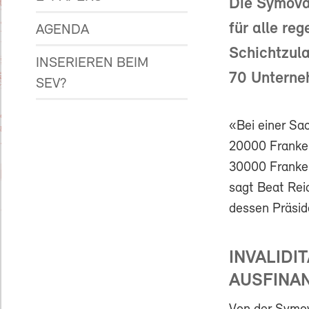
Die Symova
für alle re
AGENDA
Schichtzula
INSERIEREN BEIM
70 Unterneh
SEV?
«Bei einer Sac
20000 Franken
30000 Franken
sagt Beat Rei
dessen Präsid
INVALIDI
AUSFINA