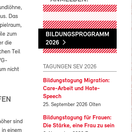
undlöhne,
aus. Das
pielraum,
ile zum
BILDUNGSPROGRAMM
2026
r die
chen Teil
VG-
TAGUNGEN SEV 2026
um nicht
Bildungstagung Migration:
Care-Arbeit und Hate-
Speech
FEN
25. September 2026 Olten
Bildungstagung für Frauen:
höher sind
Die Stärke, eine Frau zu sein
 in einem