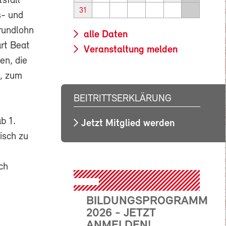
sfall
31
s- und
rundlohn
alle Daten
ärt Beat
Veranstaltung melden
en, die
n, zum
BEITRITTSERKLÄRUNG
b 1.
Jetzt Mitglied werden
isch zu
ch
BILDUNGSPROGRAMM
2026 - JETZT
ANMELDEN!