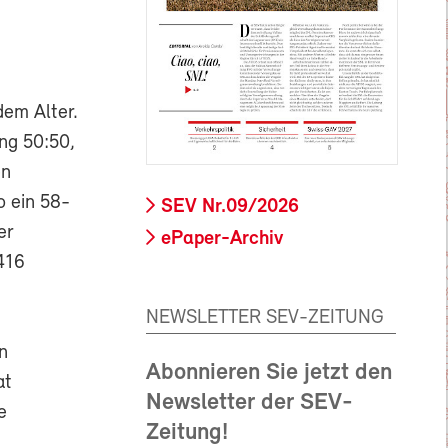
dem Alter.
ung 50:50,
en
o ein 58-
SEV Nr.09/2026
er
ePaper-Archiv
416
NEWSLETTER SEV-ZEITUNG
n
Abonnieren Sie jetzt den
at
Newsletter der SEV-
e
Zeitung!