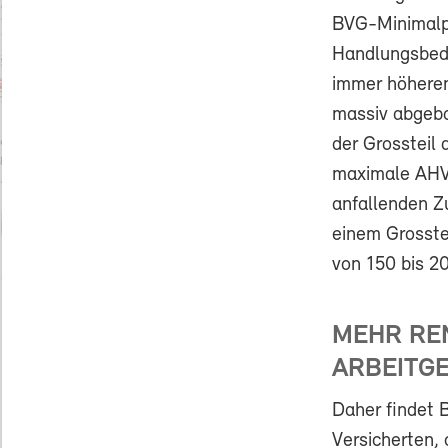
BVG-Minimalpl
Handlungsbeda
immer höheren
massiv abgeba
der Grossteil
maximale AHV-
anfallenden Zu
einem Grosste
von 150 bis 2
MEHR RE
ARBEITG
Daher findet 
Versicherten,