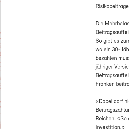
Risikobeiträg
Die Mehrbelast
Beitragsaufte
So gibt es zum
wo ein 30-Jäh
bezahlen muss
jähriger Versi
Beitragsaufte
Franken beitr
«Dabei darf n
Beitragszahlu
Reichen. «So 
Investition.»