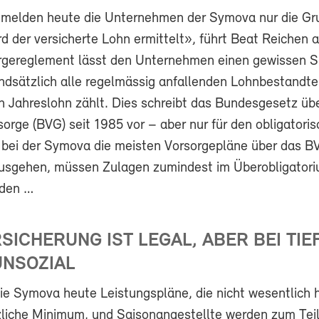
s melden heute die Unternehmen der Symova nur die Gr
d der versicherte Lohn ermittelt», führt Beat Reichen 
rgereglement lässt den Unternehmen einen gewissen S
ndsätzlich alle regelmässig anfallenden Lohnbestandte
Jahreslohn zählt. Dies schreibt das Bundesgesetz übe
sorge (BVG) seit 1985 vor – aber nur für den obligatoris
 bei der Symova die meisten Vorsorgepläne über das B
sgehen, müssen Zulagen zumindest im Überobligatori
rden …
SICHERUNG IST LEGAL, ABER BEI TIE
UNSOZIAL
ie Symova heute Leistungspläne, die nicht wesentlich 
zliche Minimum, und Saisonangestellte werden zum Teil