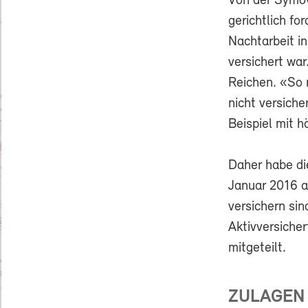
Von der Symov
gerichtlich f
Nachtarbeit i
versichert war
Reichen. «So 
nicht versich
Beispiel mit h
Daher habe di
Januar 2016 a
versichern sin
Aktivversicher
mitgeteilt.
ZULAGEN