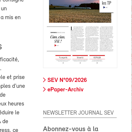
e consigne
 un
 a mis en
S
ficacité,
.
le et prise
SEV N°09/2026
mples d’une
ePaper-Archiv
 de
deux heures
éduire le
NEWSLETTER JOURNAL SEV
A de
Abonnez-vous à la
tress, ce