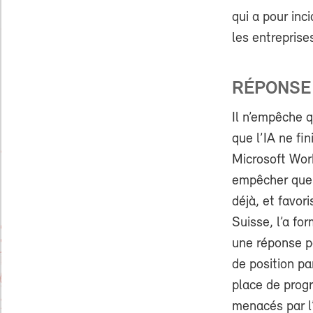
qui a pour inc
les entreprise
RÉPONSE 
Il n’empêche 
que l’IA ne fi
Microsoft Work
empêcher que l
déjà, et favor
Suisse, l’a fo
une réponse po
de position p
place de prog
menacés par l’