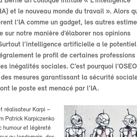
 Berne un colloque intitulé « L’intelligence
 (IA) et le nouveau monde du travail ». Alors q
rent l’IA comme un gadget, les autres estime
lue sur notre manière d’élaborer nos opinions
Surtout l’intelligence artificielle a le potentie
tégralement le profil de certaines professions
les inégalités sociales. C’est pourquoi l’OSE
es mesures garantissant la sécurité social
dont le poste est menacé par l’IA.
 réalisateur Karpi –
om Patrick Karpiczenko
ec humour et légèreté