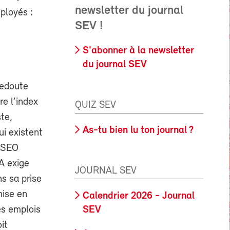
newsletter du journal
mployés :
SEV !
S'abonner à la newsletter
du journal SEV
redoute
re l’index
QUIZ SEV
te,
As-tu bien lu ton journal ?
ui existent
 OSEO
IA exige
JOURNAL SEV
ns sa prise
mise en
Calendrier 2026 - Journal
SEV
es emplois
it