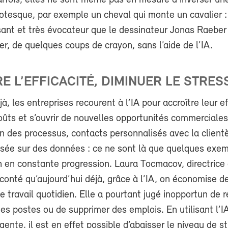
arfois, elles ne sont même pas en mesure d’inverser un
rotesque, par exemple un cheval qui monte un cavalier :
nt et très évocateur que le dessinateur Jonas Raeber
ier, de quelques coups de crayon, sans l’aide de l’IA.
E L’EFFICACITÉ, DIMINUER LE STRES
à, les entreprises recourent à l’IA pour accroître leur ef
oûts et s’ouvrir de nouvelles opportunités commerciales
 des processus, contacts personnalisés avec la clientè
asée sur des données : ce ne sont là que quelques exe
n en constante progression. Laura Tocmacov, directrice
conté qu’aujourd’hui déjà, grâce à l’IA, on économise 
e travail quotidien. Elle a pourtant jugé inopportun de r
s postes ou de supprimer des emplois. En utilisant l’I
gente, il est en effet possible d’abaisser le niveau de s