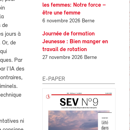
les femmes: Notre force –
oin
être une femme
la
6 novembre 2026 Berne
s de
Journée de formation
s jours à
Jeunesse : Bien manger en
 Or, de
travail de rotation
 qui
27 novembre 2026 Berne
iques. Par
ar l’IA des
ontraires,
E-PAPER
iminels.
 technique
tatives ni