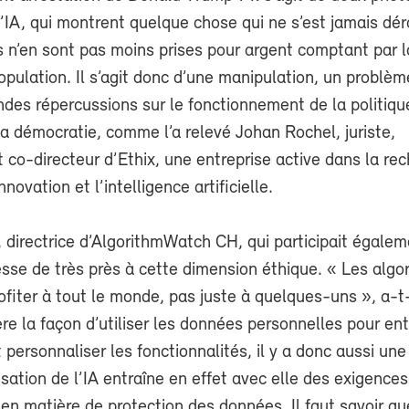
’IA, qui montrent quelque chose qui ne s’est jamais dé
is n’en sont pas moins prises pour argent comptant par 
pulation. Il s’agit donc d’une manipulation, un problèm
ndes répercussions sur le fonctionnement de la politique
la démocratie, comme l’a relevé Johan Rochel, juriste,
 co-directeur d’Ethix, une entreprise active dans la re
innovation et l’intelligence artificielle.
 directrice d’AlgorithmWatch CH, qui participait égale
esse de très près à cette dimension éthique. « Les algo
rofiter à tout le monde, pas juste à quelques-uns », a-t
ère la façon d’utiliser les données personnelles pour ent
 personnaliser les fonctionnalités, il y a donc aussi un
lisation de l’IA entraîne en effet avec elle des exigences
en matière de protection des données. Il faut savoir qu