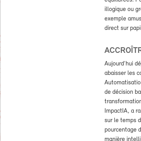
équilibrées. P
illogique ou g
exemple amusa
direct sur pap
ACCROÎTR
Aujourd’hui déj
abaisser les c
Automatisation
de décision b
transformatio
ImpactIA, a ra
sur le temps d
pourcentage de
manière intelli