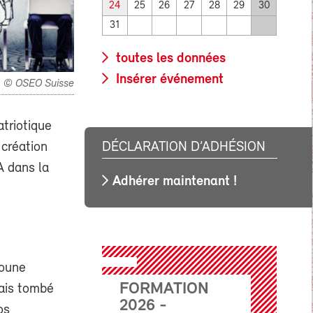
24
25
26
27
28
29
30
31
toutes les données
Insérer événement
© OSEO Suisse
triotique
DÉCLARATION D’ADHÉSION
 création
A dans la
Adhérer maintenant !
doune
FORMATION
mais tombé
2026 -
os