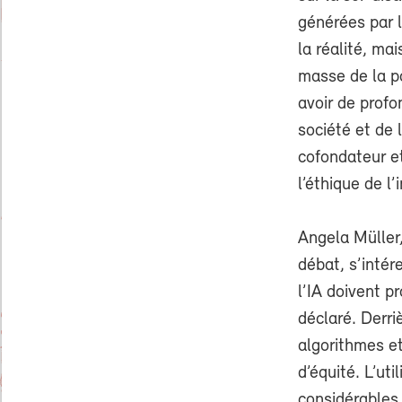
générées par l
la réalité, ma
masse de la po
avoir de profo
société et de 
cofondateur et
l’éthique de l’
Angela Müller,
débat, s’intér
l’IA doivent p
déclaré. Derri
algorithmes et
d’équité. L’uti
considérables 