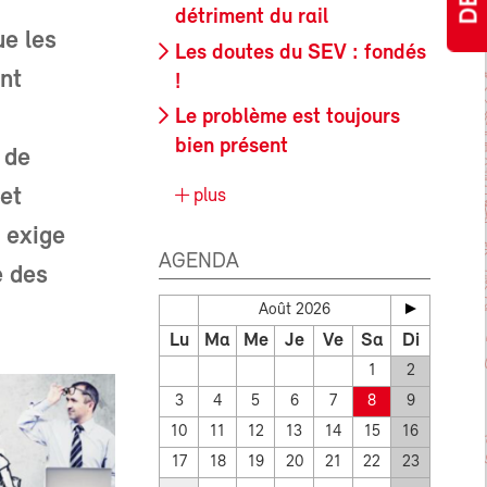
détriment du rail
ue les
Les doutes du SEV : fondés
nt
!
Le problème est toujours
bien présent
l de
 et
plus
O exige
AGENDA
e des
Août 2026
Lu
Ma
Me
Je
Ve
Sa
Di
1
2
3
4
5
6
7
8
9
10
11
12
13
14
15
16
17
18
19
20
21
22
23