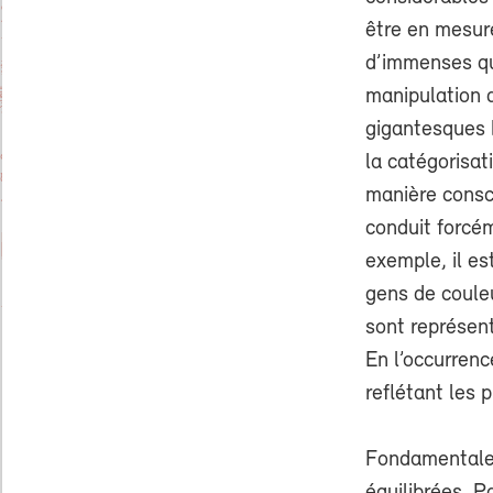
être en mesure
d’immenses qu
manipulation 
gigantesques b
la catégorisat
manière consci
conduit forcé
exemple, il es
gens de couleu
sont représen
En l’occurrenc
reflétant les 
Fondamentalem