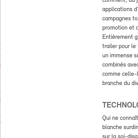
comment, du j
applications d’
campagnes tou
promotion et d
Entièrement g
trailer pour le
un immense suc
combinés avec
comme celle-l
branche du div
TECHNOL
Qui ne connaî
blanche surdi
sur la soi-dis