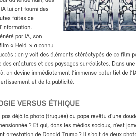
our au lendemain, des
IA lui ont fourni des
tes faites de
’information.
énéré par IA, son
 film « Heidi » a connu
cès : on y voit des éléments stéréotypés de ce film pa
 des créatures et des paysages surréalistes. Dans une
à, on devine immédiatement l’immense potentiel de l’I
ertissement et de la publicité.
OGIE VERSUS ÉTHIQUE
t pas déjà la photo (truquée) du pape revêtu d’une dou
mensionnée ? Et qui, dans les médias sociaux, n’est ja
ant arrestation de Donald Trump ? Il s’agit de deux phot