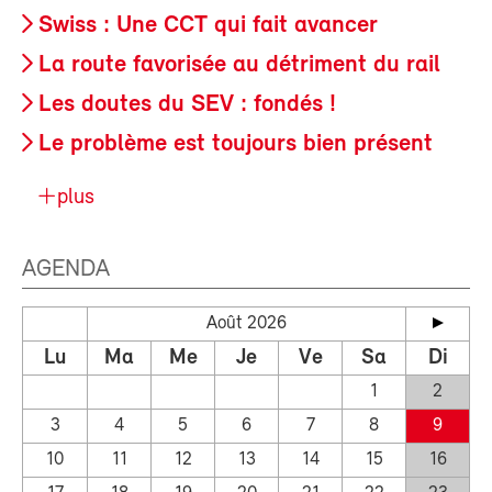
Swiss : Une CCT qui fait avancer
La route favorisée au détriment du rail
Les doutes du SEV : fondés !
Le problème est toujours bien présent
plus
AGENDA
Août 2026
Lu
Ma
Me
Je
Ve
Sa
Di
1
2
3
4
5
6
7
8
9
10
11
12
13
14
15
16