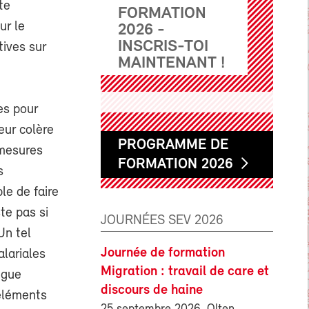
te
FORMATION
ur le
2026 -
INSCRIS-TOI
tives sur
MAINTENANT !
es pour
eur colère
PROGRAMME DE
 mesures
FORMATION 2026
s
ble de faire
te pas si
JOURNÉES SEV 2026
Un tel
Journée de formation
alariales
Migration : travail de care et
ngue
discours de haine
'éléments