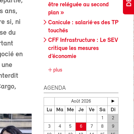
epartie,
être reléguée au second
s ans,
plan »
 si, ni
Canicule : salarié·es des TP
touchés
ise du
CFF Infrastructure : Le SEV
rtant
critique les mesures
gocié en
d’économie
 une
plus
nterdit
Cargo,
AGENDA
Août 2026
Lu
Ma
Me
Je
Ve
Sa
Di
1
2
3
4
5
6
7
8
9