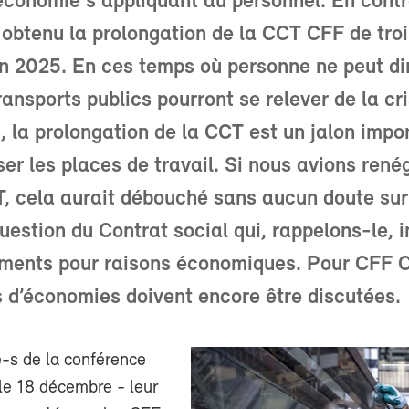
conomie s'appliquant au personnel. En contr
obtenu la prolongation de la CCT CFF de troi
en 2025. En ces temps où personne ne peut dire
ransports publics pourront se relever de la cr
, la prolongation de la CCT est un jalon impo
ser les places de travail. Si nous avions rené
, cela aurait débouché sans aucun doute sur
uestion du Contrat social qui, rappelons-le, i
ements pour raisons économiques. Pour CFF 
 d’économies doivent encore être discutées.
-s de la conférence
le 18 décembre - leur