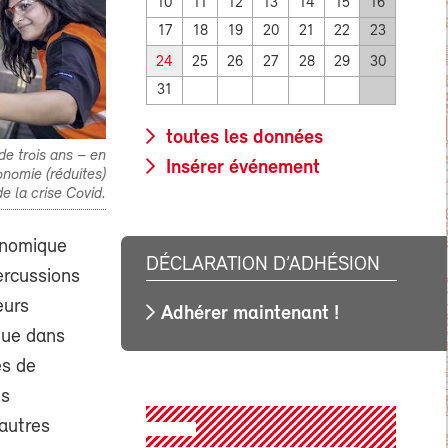
10
11
12
13
14
15
16
17
18
19
20
21
22
23
24
25
26
27
28
29
30
31
toutes les données
e trois ans – en
Insérer événement
nomie (réduites)
e la crise Covid.
conomique
DÉCLARATION D’ADHÉSION
ercussions
eurs
Adhérer maintenant !
que dans
es de
ns
'autres