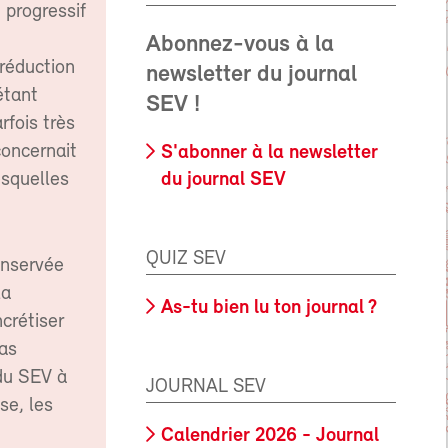
 progressif
Abonnez-vous à la
réduction
newsletter du journal
étant
SEV !
rfois très
concernait
S'abonner à la newsletter
du journal SEV
esquelles
QUIZ SEV
onservée
la
As-tu bien lu ton journal ?
crétiser
pas
 du SEV à
JOURNAL SEV
se, les
Calendrier 2026 - Journal