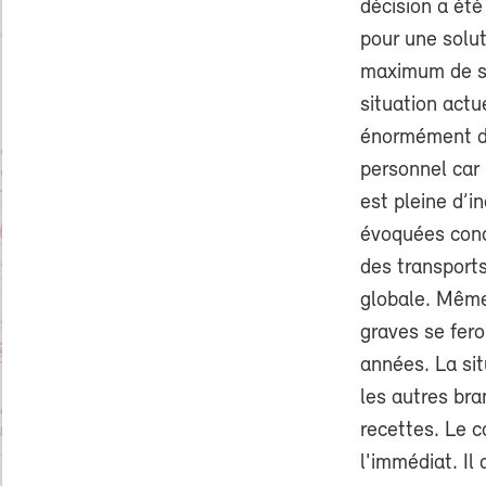
décision a été
pour une solu
maximum de st
situation actu
énormément de
personnel car 
est pleine d’i
évoquées conc
des transports
globale. Même
graves se fer
années. La sit
les autres bra
recettes. Le 
l'immédiat. Il