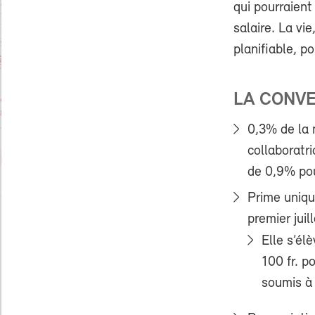
qui pourraient 
salaire. La vi
planifiable, p
LA CONVE
0,3% de la 
collaboratri
de 0,9% pou
Prime uniqu
premier jui
Elle s’él
100 fr. 
soumis à 