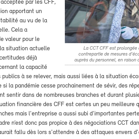
 acceptée par les CFF,
tion apportant un
abilité au vu de la
elle. Cela a
 valeur pour le
la situation actuelle
La CCT CFF est prolongée d
contrepartie de mesures d'éco
ncertitudes déjà
auprès du personnel, en raison d
ernant la capacité
 publics à se relever, mais aussi liées à la situation é
 si la pandémie cesse prochainement de sévir, des rép
ont sentir dans de nombreuses branches et durant plusi
uation financière des CFF est certes un peu meilleure 
nches mais l'entreprise a aussi subi d’importantes pert
cadre n’est donc pas propice à des négociations CCT da
 aurait fallu dès lors s'attendre à des attaques envers d