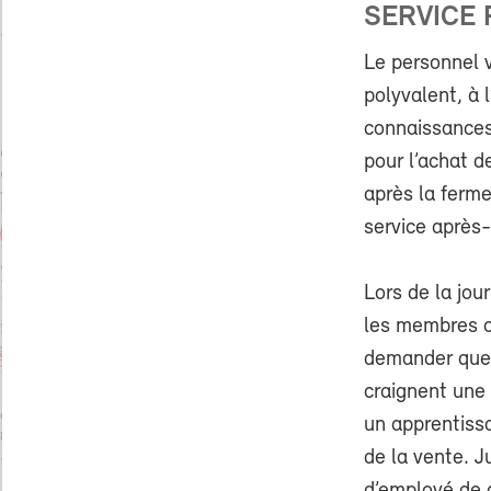
SERVICE 
Le personnel v
polyvalent, à 
connaissances 
pour l’achat d
après la ferme
service après
Lors de la jou
les membres on
demander que l
craignent une 
un apprentiss
de la vente. J