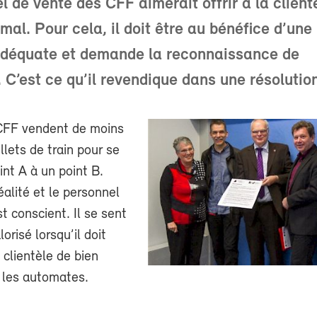
l de vente des CFF aimerait offrir à la client
mal. Pour cela, il doit être au bénéfice d’une
adéquate et demande la reconnaissance de
. C’est ce qu’il revendique dans une résolutio
CFF vendent de moins
llets de train pour se
int A à un point B.
éalité et le personnel
t conscient. Il se sent
orisé lorsqu’il doit
clientèle de bien
er les automates.