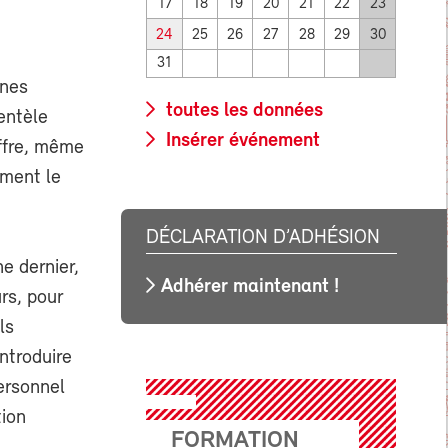
17
18
19
20
21
22
23
24
25
26
27
28
29
30
31
nnes
toutes les données
entèle
Insérer événement
offre, même
ement le
DÉCLARATION D’ADHÉSION
e dernier,
Adhérer maintenant !
rs, pour
ls
ntroduire
ersonnel
tion
FORMATION