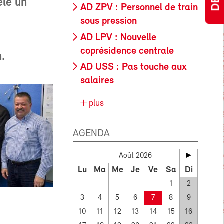
èle un
AD ZPV : Personnel de train
sous pression
AD LPV : Nouvelle
coprésidence centrale
n.
AD USS : Pas touche aux
salaires
plus
AGENDA
Août 2026
Lu
Ma
Me
Je
Ve
Sa
Di
1
2
3
4
5
6
7
8
9
10
11
12
13
14
15
16