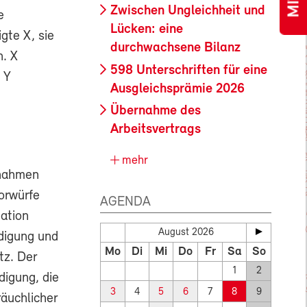
Zwischen Ungleichheit und
e
Lücken: eine
gte X, sie
durchwachsene Bilanz
n. X
598 Unterschriften für eine
 Y
Ausgleichsprämie 2026
Übernahme des
Arbeitsvertrags
mehr
 nahmen
Vorwürfe
AGENDA
uation
August 2026
ndigung und
Mo
Di
Mi
Do
Fr
Sa
So
tz. Der
1
2
digung, die
3
4
5
6
7
8
9
äuchlicher