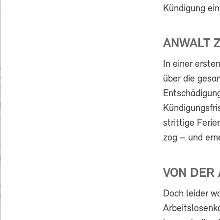
Kündigung eine
ANWALT 
In einer erste
über die gesa
Entschädigung
Kündigungsfri
strittige Feri
zog – und ern
VON DER
Doch leider wa
Arbeitslosenka