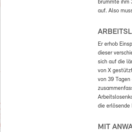
brummte ihm 3
auf. Also muss
ARBEITSL
Er erhob Eins
dieser verschi
sich auf die 
von X gestützt
von 39 Tagen 
zusammenfasse
Arbeitslosenk
die erlösende 
MIT ANWA