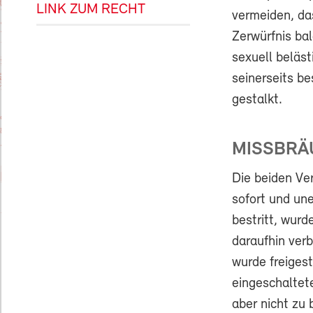
LINK ZUM RECHT
vermeiden, das
Zerwürfnis bal
sexuell beläs
seinerseits be
gestalkt.
MISSBRÄ
Die beiden Ve
sofort und une
bestritt, wurd
daraufhin verb
wurde freigest
eingeschaltet
aber nicht zu