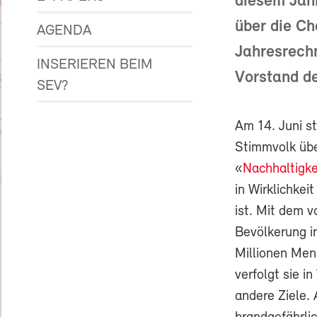
diesem Jahr
über die Ch
AGENDA
Jahresrech
INSERIEREN BEIM
Vorstand d
SEV?
Am 14. Juni s
Stimmvolk übe
«
Nachhaltigkei
in Wirklichkeit
ist. Mit dem v
Bevölkerung i
Millionen Men
verfolgt sie in
andere Ziele. 