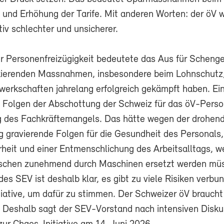
 und Erhöhung der Tarife. Mit anderen Worten: der öV 
ativ schlechter und unsicherer.
er Personenfreizügigkeit bedeutete das Aus für Scheng
kierenden Massnahmen, insbesondere beim Lohnschutz,
werkschaften jahrelang erfolgreich gekämpft haben. Ei
n Folgen der Abschottung der Schweiz für das öV-Perso
g des Fachkräftemangels. Das hätte wegen der drohen
 gravierende Folgen für die Gesundheit des Personals,
heit und einer Entmenschlichung des Arbeitsalltags, we
schen zunehmend durch Maschinen ersetzt werden müs
es SEV ist deshalb klar, es gibt zu viele Risiken verbu
tiative, um dafür zu stimmen. Der Schweizer öV braucht
t. Deshalb sagt der SEV-Vorstand nach intensiven Disk