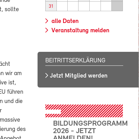
sunde
31
, sollte
alle Daten
Veranstaltung melden
BEITRITTSERKLÄRUNG
ächt
nn wir am
Jetzt Mitglied werden
ve ist,
 EU führen
n und die
r
 massive
BILDUNGSPROGRAMM
ierung des
2026 - JETZT
ANMELDEN!
 Angebot,