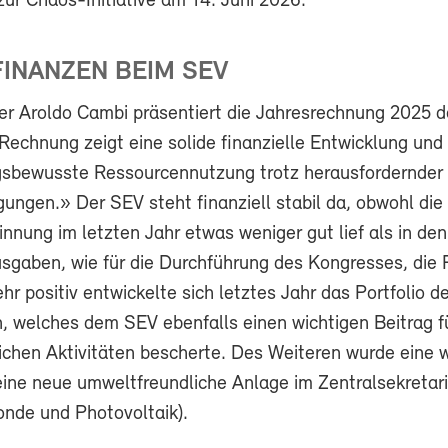
zur Chaos-Initiative am 14. Juni 2026.
FINANZEN BEIM SEV
er Aroldo Cambi präsentiert die Jahresrechnung 2025 
Rechnung zeigt eine solide finanzielle Entwicklung und
sbewusste Ressourcennutzung trotz herausfordernder
ngen.» Der SEV steht finanziell stabil da, obwohl die
nnung im letzten Jahr etwas weniger gut lief als in den
sgaben, wie für die Durchführung des Kongresses, die
hr positiv entwickelte sich letztes Jahr das Portfolio d
, welches dem SEV ebenfalls einen wichtigen Beitrag fü
ichen Aktivitäten bescherte. Des Weiteren wurde eine w
 eine neue umweltfreundliche Anlage im Zentralsekretar
onde und Photovoltaik).