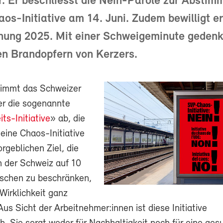
. Er beschliesst die Nein-Parole zur Abstim
aos-Initiative am 14. Juni. Zudem bewilligt er
nung 2025. Mit einer Schweigeminute gedenk
en Brandopfern von Kerzers.
timmt das Schweizer
r die sogenannte
ts-Initiative
» ab, die
 eine Chaos-Initiative
orgeblichen Ziel, die
n der Schweiz auf 10
schen zu beschränken,
 Wirklichkeit ganz
Aus Sicht der Arbeitnehmer:innen ist diese Initiative