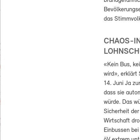
brandgefährlic
Bevölkerungse
das Stimmvolk
CHAOS-IN
LOHNSCH
«Kein Bus, ke
wird», erklär
14. Juni Ja zu
dass sie auto
würde. Das wü
Sicherheit de
Wirtschaft dr
Einbussen bei
öV extrem un