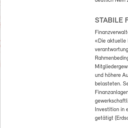
deutlich Nein 
STABILE 
Finanzverwalt
«Die aktuelle 
verantwortung
Rahmenbedingu
Mitgliedergewi
und höhere Au
belasteten. Se
Finanzanlagen
gewerkschaftl
Investition in
getätigt (Erds