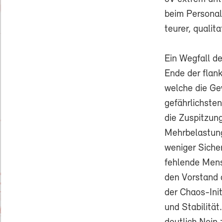
beim Personal
teurer, qualit
Ein Wegfall d
Ende der flan
welche die Ge
gefährlichste
die Zuspitzun
Mehrbelastung
weniger Sicher
fehlende Men
den Vorstand d
der Chaos-Ini
und Stabilitä