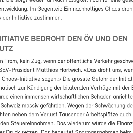
h. Sie sorgt weder für Nachhaltigkeit noch für eine ge
ntwicklung. Im Gegenteil: Ein nachhaltiges Chaos droht
 der Initiative zustimmen.
ITIATIVE BEDROHT DEN ÖV UND DEN
UTZ
in Tram, kein Zug, wenn der öffentliche Verkehr geschw
t SEV-Präsident Matthias Hartwich. «Das droht uns, we
r Chaos-Initiative sagen.» Die grösste Gefahr der Initiati
matisch zur Kündigung der bilateralen Verträge mit der
rde einen immensen wirtschaftlichen Schaden anrichte
r Schweiz massiv gefährden. Wegen der Schwächung de
ohten neben dem Verlust Tausender Arbeitsplätze auch
 den Steuereinnahmen. Das wiederum würde die Finanz
ter Druck setzen. Das bedeutet Sparmassnahmen beim