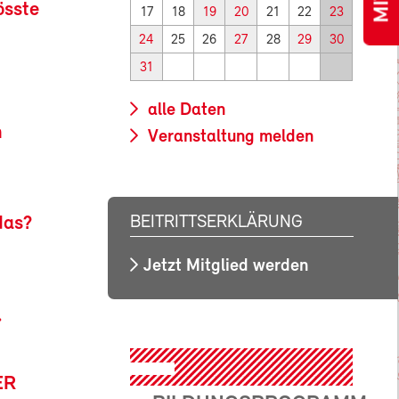
össte
17
18
19
20
21
22
23
24
25
26
27
28
29
30
31
alle Daten
n
Veranstaltung melden
das?
BEITRITTSERKLÄRUNG
Jetzt Mitglied werden
»
ER