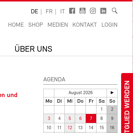
DE
FR
IT
HOME
SHOP
MEDIEN
KONTAKT
LOGIN
ÜBER UNS
AGENDA
MITGLIED WERDEN
August 2026
en und
Mo
Di
Mi
Do
Fr
Sa
So
1
2
3
4
5
6
7
8
9
10
11
12
13
14
15
16