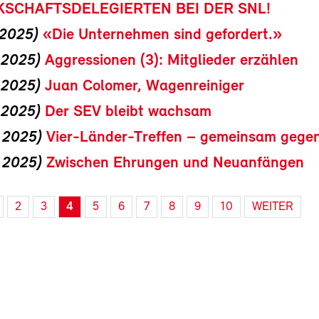
SCHAFTSDELEGIERTEN BEI DER SNL!
 2025)
«Die Unternehmen sind gefordert.»
i 2025)
Aggressionen (3): Mitglieder erzählen
i 2025)
Juan Colomer, Wagenreiniger
i 2025)
Der SEV bleibt wachsam
i 2025)
Vier-Länder-Treffen – gemeinsam gege
i 2025)
Zwischen Ehrungen und Neuanfängen
2
3
4
5
6
7
8
9
10
WEITER