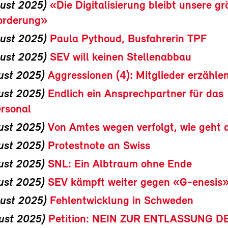
gust 2025)
«Die Digitalisierung bleibt unsere gr
orderung»
gust 2025)
Paula Pythoud, Busfahrerin TPF
gust 2025)
SEV will keinen Stellenabbau
ust 2025)
Aggressionen (4): Mitglieder erzähle
ust 2025)
Endlich ein Ansprechpartner für das
rsonal
ust 2025)
Von Amtes wegen verfolgt, wie geht 
ust 2025)
Protestnote an Swiss
ust 2025)
SNL: Ein Albtraum ohne Ende
ust 2025)
SEV kämpft weiter gegen «G-enesis
gust 2025)
Fehlentwicklung in Schweden
ust 2025)
Petition: NEIN ZUR ENTLASSUNG D