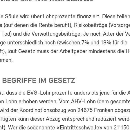
e Säule wird über Lohnprozente finanziert. Diese teilen
e (auf denen die Rente beruht), Risikobeiträge (Vorsorge
d Tod) und die Verwaltungsbeiträge. Je nach Alter der V
äge unterschiedlich hoch (zwischen 7% und 18% für die
ft), laut Gesetz muss der Arbeitgeber mindestens die H
hmen.
 BEGRIFFE IM GESETZ
st, dass die BVG-Lohnprozente anders als jene für die 
en Lohn erhoben werden. Vom AHV-Lohn (dem gesamt
) wird der Koordinationsabzug von 24675 Franken abgez
äftigten kann dieser Abzug entsprechend reduziert werd
ht). Wer die sogenannte «Eintrittsschwelle» von 21'15