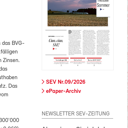
ls das BVG-
fälligen
n Zinsen.
 das
Guthaben
SEV Nr.09/2026
atz. Das
ePaper-Archiv
(vom
NEWSLETTER SEV-ZEITUNG
 300'000