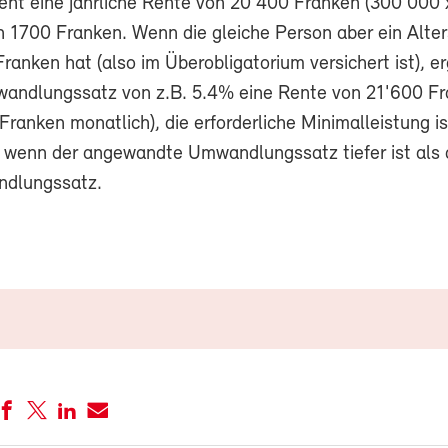
eht eine jährliche Rente von 20'400 Franken (300'000 
h 1700 Franken. Wenn die gleiche Person aber ein Alte
anken hat (also im Überobligatorium versichert ist), er
andlungssatz von z.B. 5.4% eine Rente von 21'600 F
 Franken monatlich), die erforderliche Minimalleistung i
 wenn der angewandte Umwandlungssatz tiefer ist als 
dlungssatz.