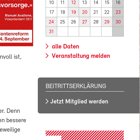
10
11
12
13
14
15
16
17
18
19
20
21
22
23
24
25
26
27
28
29
30
31
alle Daten
Veranstaltung melden
voll ist,
BEITRITTSERKLÄRUNG
Jetzt Mitglied werden
er. Denn
en bessere
eweilige