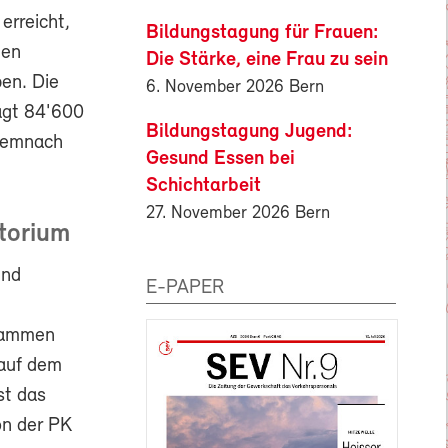
erreicht,
Bildungstagung für Frauen:
ten
Die Stärke, eine Frau zu sein
en. Die
6. November 2026 Bern
ägt 84'600
Bildungstagung Jugend:
 demnach
Gesund Essen bei
Schichtarbeit
27. November 2026 Bern
torium
und
E-PAPER
sammen
auf dem
st das
on der PK