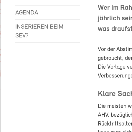
Wer im Rahm
AGENDA
jährlich se
INSERIEREN BEIM
was draufst
SEV?
Vor der Absti
gebraucht, de
Die Vorlage ve
Verbesserunge
Klare Sac
Die meisten wi
AHV, bezüglic
Rücktrittsalte