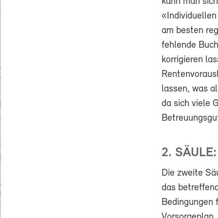
kann man sich
«Individuelle
am besten reg
fehlende Buch
korrigieren la
Rentenvoraus
lassen, was al
da sich viele
Betreuungsgut
2. SÄULE
Die zweite Säu
das betreffen
Bedingungen fü
Vorsorgeplan.