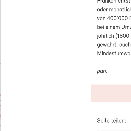
Franken entst
oder monatlic
von 400'000 Fr
bei einem Umw
jährlich (1800
gewahrt, auch
Mindestumwan
pan.
Seite teilen: