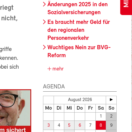
Änderungen 2025 in den
riegt
Sozialversicherungen
nicht,
Es braucht mehr Geld für
den regionalen
Personenverkehr
Wuchtiges Nein zur BVG-
riffe
Reform
 kennen.
bei sich
mehr
AGENDA
August 2026
Mo
Di
Mi
Do
Fr
Sa
So
1
2
3
4
5
6
7
8
9