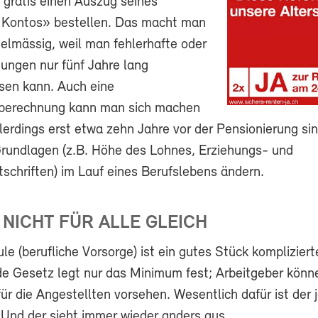
 gratis einen Auszug seines
n Kontos» bestellen. Das macht man
elmässig, weil man fehlerhafte oder
ungen nur fünf Jahre lang
ssen kann. Auch eine
berechnung kann man sich machen
lerdings erst etwa zehn Jahre vor der Pensionierung sinn
 Grundlagen (z.B. Höhe des Lohnes, Erziehungs- und
schriften) im Lauf eines Berufslebens ändern.
: NICHT FÜR ALLE GLEICH
le (berufliche Vorsorge) ist ein gutes Stück kompliziert
de Gesetz legt nur das Minimum fest; Arbeitgeber könn
r die Angestellten vorsehen. Wesentlich dafür ist der j
 Und der sieht immer wieder anders aus.