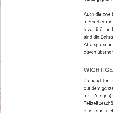
Auch die zweit
in Sparbeiträg
Invalidität un
sind die Beitr
Altersgutschri
davon überne
WICHTIGE
Zu beachten i
auf dem ganz
inkl. Zulagen
Teilzeitbesch
muss aber nic