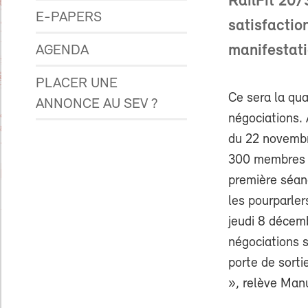
RailFit 20/
E-PAPERS
satisfaction
manifestat
AGENDA
PLACER UNE
Ce sera la qu
ANNONCE AU SEV ?
négociations. 
du 22 novembr
300 membres d
première séan
les pourparler
jeudi 8 décem
négociations s
porte de sorti
», relève Man