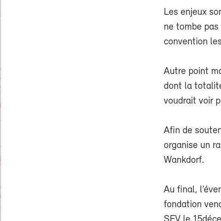
Les enjeux son
ne tombe pas à
convention les
Autre point ma
dont la totali
voudrait voir 
Afin de souten
organise un r
Wankdorf.
Au final, l’év
fondation ven
SEV le 15déc