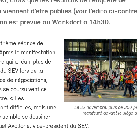
30, alors que les résultats de l’enquête de
 viennent d’être publiés (voir l’édito ci-contr
ion est prévue au Wankdorf à 14h30.
atrième séance de
Après la manifestation
e qui a réuni plus de
u SEV lors de la
ce de négociations,
s se poursuivent ce
bre. « Les
ont difficiles, mais une
Le 22 novembre, plus de 300 p
manifesté devant le siège 
e semble se dessiner
uel Avallone, vice-président du SEV.