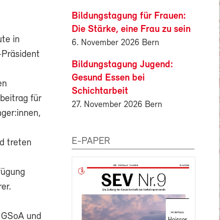
Bildungstagung für Frauen:
Die Stärke, eine Frau zu sein
te in
6. November 2026 Bern
-Präsident
Bildungstagung Jugend:
u
Gesund Essen bei
en
Schichtarbeit
eitrag für
27. November 2026 Bern
nger:innen,
E-PAPER
d treten
fügung
er.
er GSoA und