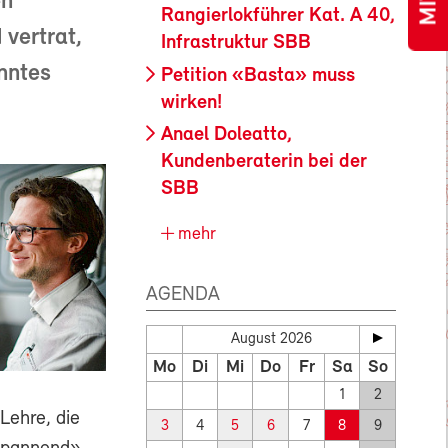
en
Rangierlokführer Kat. A 40,
vertrat,
Infrastruktur SBB
nntes
Petition «Basta» muss
wirken!
Anael Doleatto,
Kundenberaterin bei der
SBB
mehr
AGENDA
August 2026
Mo
Di
Mi
Do
Fr
Sa
So
1
2
Lehre, die
3
4
5
6
7
8
9