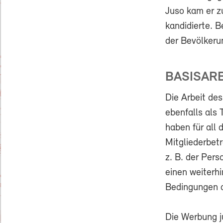
Juso kam er z
kandidierte. B
der Bevölkeru
BASISARB
Die Arbeit de
ebenfalls als
haben für all
Mitgliederbet
z. B. der Pers
einen weiterhi
Bedingungen a
Die Werbung j