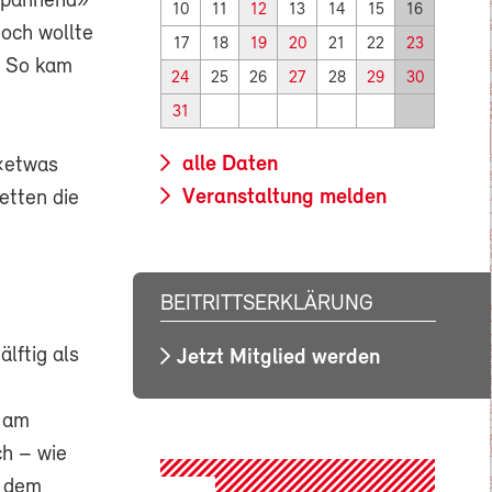
aspannend»
10
11
12
13
14
15
16
noch wollte
17
18
19
20
21
22
23
. So kam
24
25
26
27
28
29
30
31
alle Daten
 «etwas
Veranstaltung melden
etten die
BEITRITTSERKLÄRUNG
lftig als
Jetzt Mitglied werden
t am
ch – wie
n dem