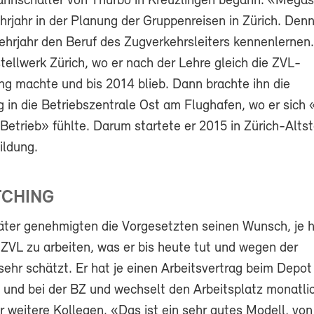
ahnschalter von Thurbo in Kreuzlingen begann. «Meg
hrjahr in der Planung der Gruppenreisen in Zürich. Den
 Lehrjahr den Beruf des Zugverkehrsleiters kennenlernen
stellwerk Zürich, wo er nach der Lehre gleich die ZVL-
ng machte und bis 2014 blieb. Dann brachte ihn die
g in die Betriebszentrale Ost am Flughafen, wo er sich
etrieb» fühlte. Darum startete er 2015 in Zürich-Altst
ildung.
TCHING
äter genehmigten die Vorgesetzten seinen Wunsch, je hä
 ZVL zu arbeiten, was er bis heute tut und wegen der
ehr schätzt. Er hat je einen Arbeitsvertrag beim Depo
und bei der BZ und wechselt den Arbeitsplatz monatli
r weitere Kollegen. «Das ist ein sehr gutes Modell, vo