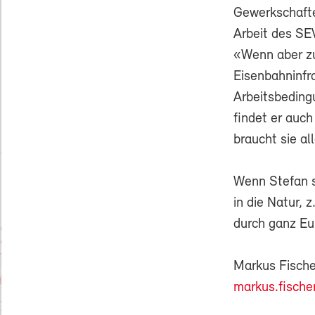
Gewerkschaften
Arbeit des SEV
«Wenn aber zu
Eisenbahninfr
Arbeitsbeding
findet er auc
braucht sie al
Wenn Stefan si
in die Natur, 
durch ganz Eu
Markus Fische
markus.fische