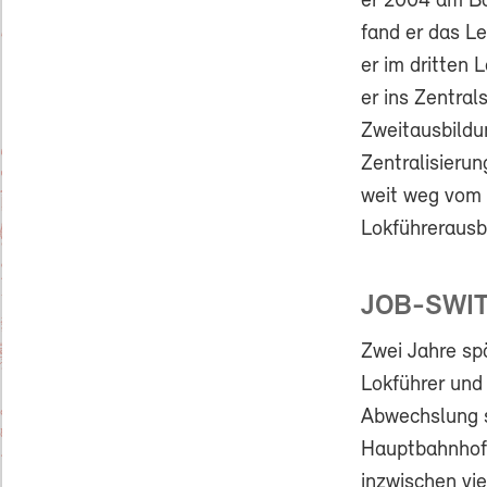
er 2004 am B
fand er das Le
er im dritten
er ins Zentral
Zweitausbildu
Zentralisierun
weit weg vom B
Lokführerausb
JOB-SWI
Zwei Jahre sp
Lokführer und
Abwechslung s
Hauptbahnhof 
inzwischen vie