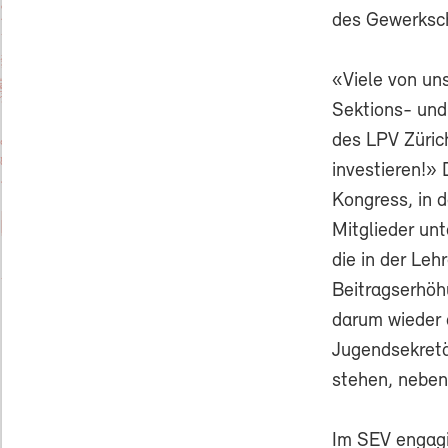
des Gewerksch
«Viele von un
Sektions- und
des LPV Zürich
investieren!»
Kongress, in 
Mitglieder un
die in der Leh
Beitragserhöh
darum wieder 
Jugendsekretä
stehen, neben
Im SEV engagie