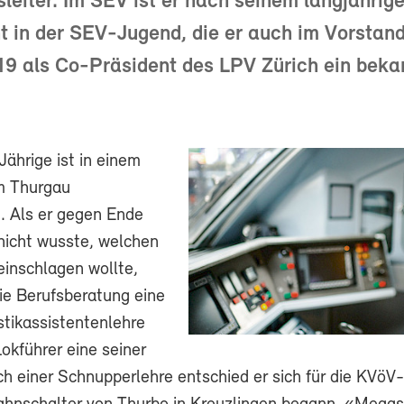
leiter. Im SEV ist er nach seinem langjährig
in der SEV-Jugend, die er auch im Vorstand 
19 als Co-Präsident des LPV Zürich ein beka
ährige ist in einem
im Thurgau
 Als er gegen Ende
 nicht wusste, welchen
einschlagen wollte,
ie Berufsberatung eine
stikassistentenlehre
Lokführer eine seiner
h einer Schnupperlehre entschied er sich für die KVöV-