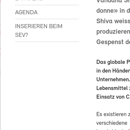
Vandana Shi
donne» in d
AGENDA
Shiva weis
INSERIEREN BEIM
produziere
SEV?
Gespenst d
Das globale P
in den Händen
Unternehmen. 
Lebensmittel 
Einsatz von 
Es existieren 
verschiedene