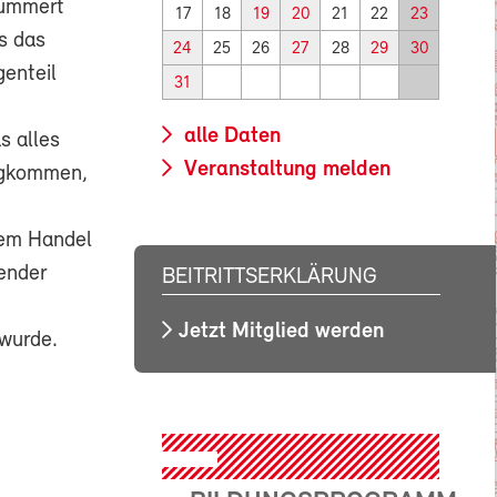
kümmert
17
18
19
20
21
22
23
s das
24
25
26
27
28
29
30
genteil
31
alle Daten
s alles
Veranstaltung melden
egkommen,
lem Handel
hender
BEITRITTSERKLÄRUNG
Jetzt Mitglied werden
 wurde.