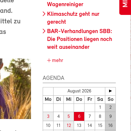
delle
Wagenreiniger
land.
Klimaschutz geht nur
ttel zu
gerecht
as
BAR-Verhandlungen SBB:
Die Positionen liegen noch
weit auseinander
mehr
AGENDA
August 2026
Mo
Di
Mi
Do
Fr
Sa
So
1
2
3
4
5
6
7
8
9
10
11
12
13
14
15
16