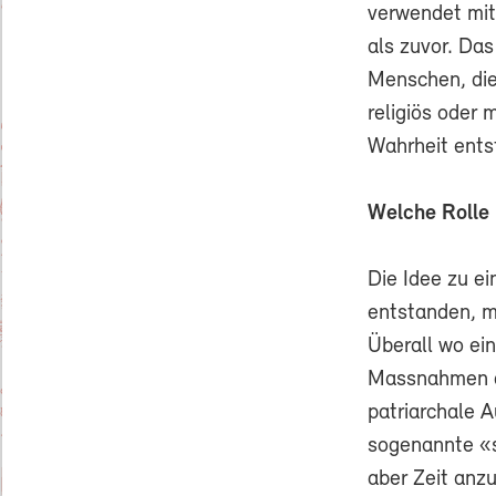
verwendet mit
als zuvor. Da
Menschen, die
religiös oder
Wahrheit ents
Welche Rolle
Die Idee zu e
entstanden, m
Überall wo ei
Massnahmen da
patriarchale 
sogenannte «s
aber Zeit anz