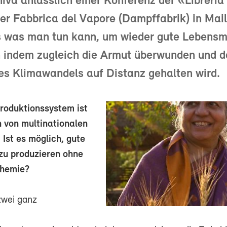
va anlässlich einer Konferenz der «Libreria 
er Fabbrica del Vapore (Dampffabrik) in Mai
s was man tun kann, um wieder gute Lebensmi
n indem zugleich die Armut überwunden und d
es Klimawandels auf Distanz gehalten wird.
roduktionssystem ist
 von multinationalen
Ist es möglich, gute
zu produzieren ohne
Chemie?
zwei ganz