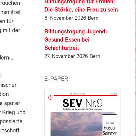
Bildungstagung für Frauen:
brauchen
Die Stärke, eine Frau zu sein
nsmittel
6. November 2026 Bern
en für
g mit der
Bildungstagung Jugend:
Gesund Essen bei
Schichtarbeit
27. November 2026 Bern
ndern…
r
E-PAPER
mischer
tion
e später
r Krieg und
passierte
rtschaft