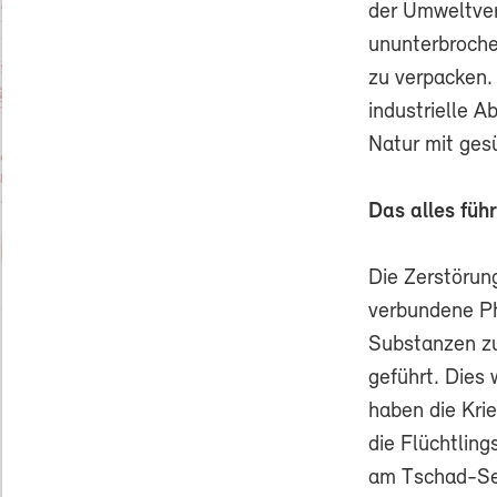
der Umweltver
ununterbroche
zu verpacken.
industrielle A
Natur mit ges
Das alles füh
Die Zerstörung
verbundene Ph
Substanzen zu 
geführt. Dies
haben die Kri
die Flüchtlin
am Tschad-See