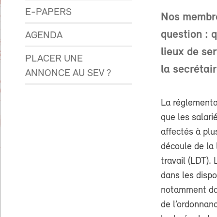
E-PAPERS
Nos membres
question : 
AGENDA
lieux de se
PLACER UNE
la secrétai
ANNONCE AU SEV ?
La réglementat
que les salari
affectés à plu
découle de la 
travail (LDT). 
dans les dispo
notamment dans
de l’ordonnance