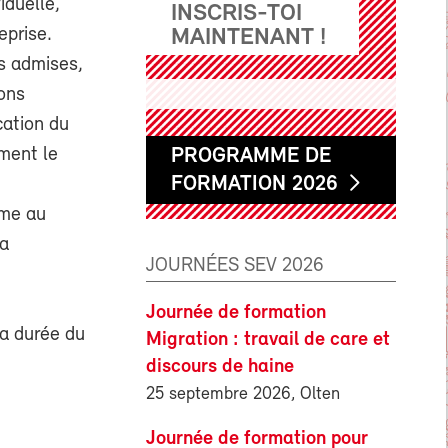
iduelle,
INSCRIS-TOI
eprise.
MAINTENANT !
s admises,
nons
cation du
ment le
PROGRAMME DE
FORMATION 2026
rme au
la
JOURNÉES SEV 2026
Journée de formation
la durée du
Migration : travail de care et
discours de haine
25 septembre 2026, Olten
Journée de formation pour