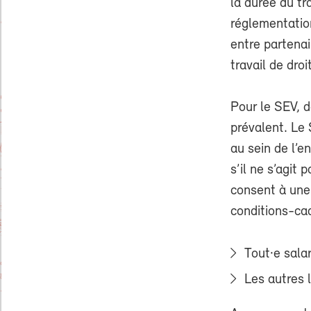
la durée du tr
réglementation
entre partenai
travail de droi
Pour le SEV, d
prévalent. Le 
au sein de l’en
s’il ne s’agit
consent à une 
conditions-cad
Tout·e salar
Les autres 