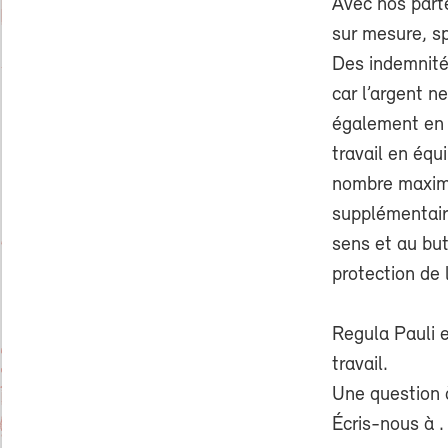
Avec nos parte
sur mesure, sp
Des indemnité
car l’argent n
également en c
travail en éq
nombre maximal
supplémentaire
sens et au but 
protection de 
Regula Pauli e
travail.
Une question 
Écris-nous à
.