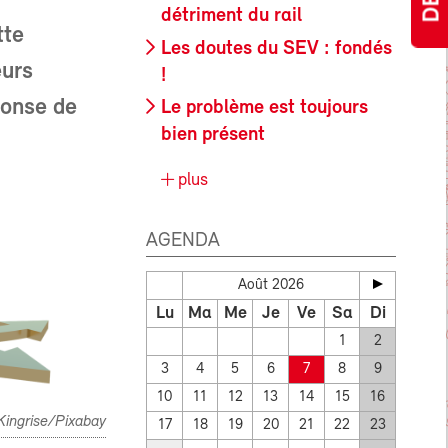
détriment du rail
tte
Les doutes du SEV : fondés
eurs
!
ponse de
Le problème est toujours
bien présent
plus
AGENDA
Août 2026
Lu
Ma
Me
Je
Ve
Sa
Di
1
2
3
4
5
6
7
8
9
10
11
12
13
14
15
16
Kingrise/Pixabay
17
18
19
20
21
22
23