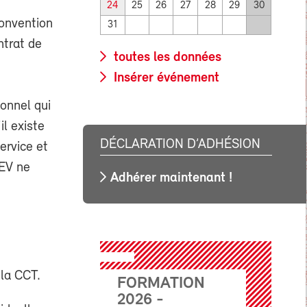
24
25
26
27
28
29
30
convention
31
ntrat de
toutes les données
Insérer événement
sonnel qui
l existe
DÉCLARATION D’ADHÉSION
service et
SEV ne
Adhérer maintenant !
 la CCT.
FORMATION
2026 -