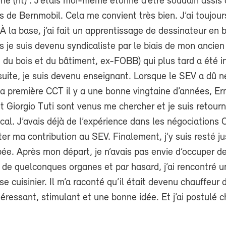
e (rit) : J’étais moi-même étonné d’être soudain assis d
s de Bernmobil. Cela me convient très bien. J’ai toujour
 À la base, j’ai fait un apprentissage de dessinateur en 
 je suis devenu syndicaliste par le biais de mon ancien
du bois et du bâtiment, ex-FOBB) qui plus tard a été i
uite, je suis devenu enseignant. Lorsque le SEV a dû n
a première CCT il y a une bonne vingtaine d’années, Er
 Giorgio Tuti sont venus me chercher et je suis retour
al. J’avais déjà de l’expérience dans les négociations 
er ma contribution au SEV. Finalement, j’y suis resté j
ipée. Après mon départ, je n’avais pas envie d’occuper d
e quelconques organes et par hasard, j’ai rencontré un
se cuisinier. Il m’a raconté qu’il était devenu chauffeur d
téressant, stimulant et une bonne idée. Et j’ai postulé 