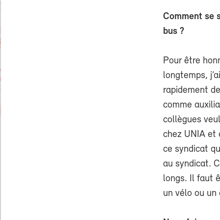
Comment se se
bus ?
Pour être honn
longtemps, j’a
rapidement dev
comme auxiliai
collègues veul
chez UNIA et 
ce syndicat qu
au syndicat. Ce
longs. Il faut
un vélo ou un 