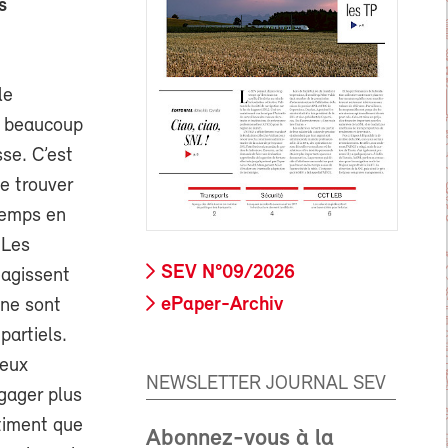
s
le
ec beaucoup
sse. C’est
e trouver
 temps en
 Les
SEV N°09/2026
éagissent
ePaper-Archiv
 ne sont
partiels.
deux
NEWSLETTER JOURNAL SEV
gager plus
ntiment que
Abonnez-vous à la