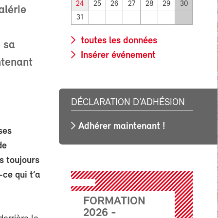
24
25
26
27
28
29
30
alérie
31
toutes les données
é sa
Insérer événement
ntenant
DÉCLARATION D’ADHÉSION
Adhérer maintenant !
ses
de
s toujours
-ce qui t’a
FORMATION
2026 -