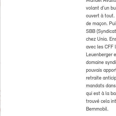
Manuel Avallon
volant d’un bu
ouvert à tout.
de maçon. Puis
SBB (Syndicat 
chez Unia. Ens
avec les CFF l
Leuenberger et
domaine syndic
pouvais apport
retraite antic
mandats dans d
qui est à la ba
trouvé cela in
Bernmobil.