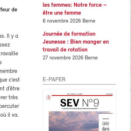
les femmes: Notre force –
feur de
être une femme
6 novembre 2026 Berne
Journée de formation
. Il y a
Jeunesse : Bien manger en
assez
travail de rotation
ravaille
27 novembre 2026 Berne
s
e membre
E-PAPER
ue c’est
nt d’être
rer très
percuter
où il va.