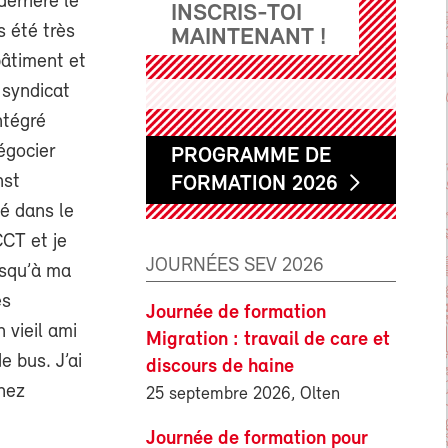
errière le
INSCRIS-TOI
s été très
MAINTENANT !
bâtiment et
 syndicat
ntégré
égocier
PROGRAMME DE
nst
FORMATION 2026
né dans le
CCT et je
JOURNÉES SEV 2026
usqu’à ma
es
Journée de formation
 vieil ami
Migration : travail de care et
e bus. J’ai
discours de haine
chez
25 septembre 2026, Olten
Journée de formation pour