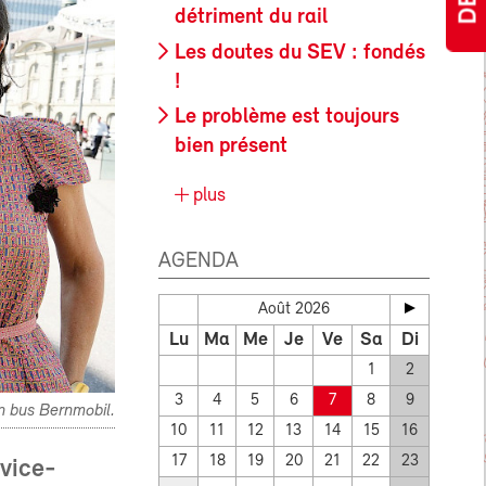
détriment du rail
Les doutes du SEV : fondés
!
Le problème est toujours
bien présent
plus
AGENDA
Août 2026
Lu
Ma
Me
Je
Ve
Sa
Di
1
2
3
4
5
6
7
8
9
un bus Bernmobil.
10
11
12
13
14
15
16
17
18
19
20
21
22
23
 vice-