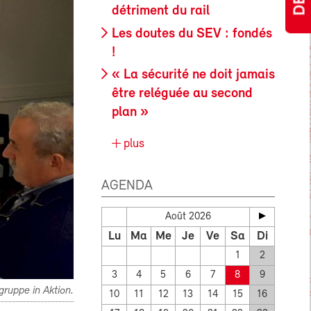
détriment du rail
Les doutes du SEV : fondés
!
« La sécurité ne doit jamais
être reléguée au second
plan »
plus
AGENDA
Août 2026
Lu
Ma
Me
Je
Ve
Sa
Di
1
2
3
4
5
6
7
8
9
gruppe in Aktion.
10
11
12
13
14
15
16