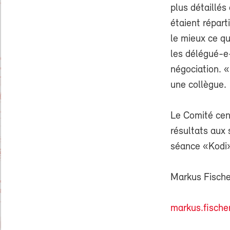
plus détaillé
étaient répart
le mieux ce qu
les délégué-e
négociation. «
une collègue.
Le Comité cent
résultats aux 
séance «Kodi»
Markus Fische
markus.fische