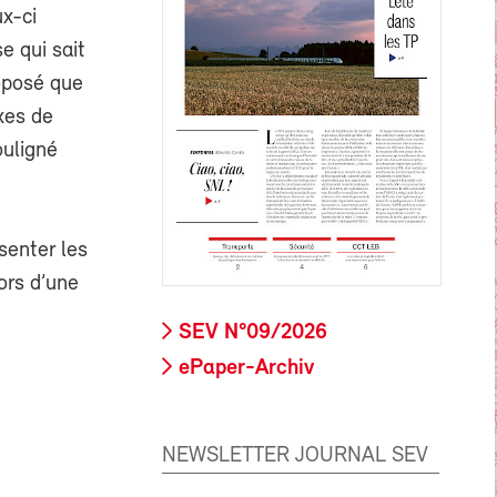
x-ci
e qui sait
roposé que
xes de
ouligné
senter les
ors d’une
SEV N°09/2026
ePaper-Archiv
NEWSLETTER JOURNAL SEV