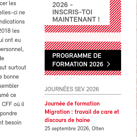
cer les
2026 -
INSCRIS-TOI
lles-ci ne
MAINTENANT !
ndications
2018 les
i ont eu
personnel,
PROGRAMME DE
de
FORMATION 2026
faut surtout
de bonne
ssembler
JOURNÉES SEV 2026
sumé ce
Journée de formation
 CFF où il
Migration : travail de care et
répondre
discours de haine
nt besoin
25 septembre 2026, Olten