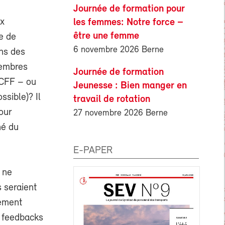
Journée de formation pour
ux
les femmes: Notre force –
être une femme
e de
6 novembre 2026 Berne
ns des
membres
Journée de formation
 CFF – ou
Jeunesse : Bien manger en
ssible)? Il
travail de rotation
our
27 novembre 2026 Berne
hé du
E-PAPER
 ne
s seraient
lement
s feedbacks