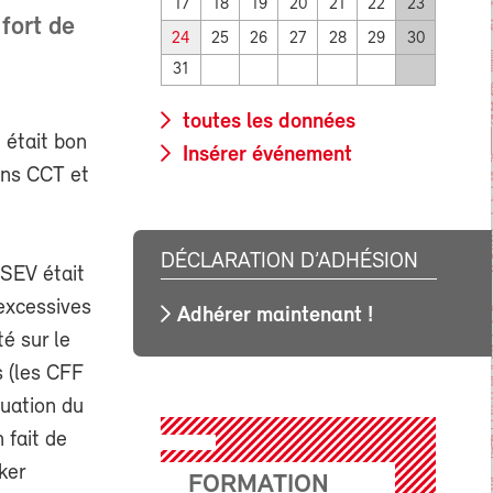
17
18
19
20
21
22
23
fort de
24
25
26
27
28
29
30
31
toutes les données
 était bon
Insérer événement
ions CCT et
DÉCLARATION D’ADHÉSION
 SEV était
 excessives
Adhérer maintenant !
té sur le
s (les CFF
nuation du
 fait de
ker
FORMATION