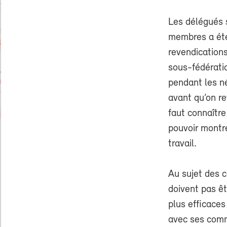
Les délégués s
membres a été
revendication
sous-fédérati
pendant les n
avant qu’on re
faut connaître
pouvoir montr
travail.
Au sujet des c
doivent pas êt
plus efficaces
avec ses comm