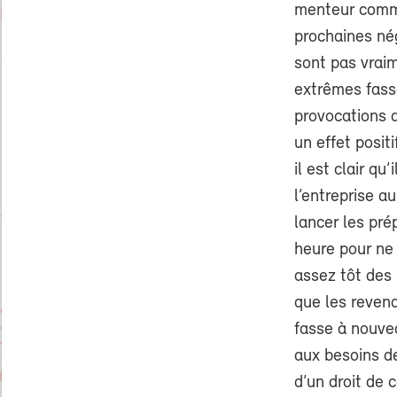
menteur comme
prochaines né
sont pas vraim
extrêmes fass
provocations 
un effet posi
il est clair qu
l’entreprise au
lancer les pré
heure pour ne
assez tôt des
que les reven
fasse à nouvea
aux besoins de
d’un droit de 