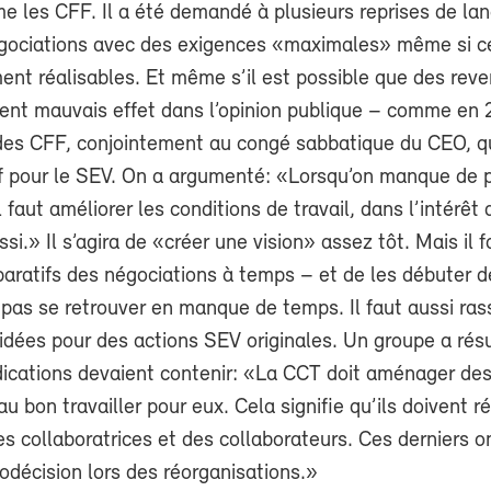
 les CFF. Il a été demandé à plusieurs reprises de lan
gociations avec des exigences «maximales» même si ce
ent réalisables. Et même s’il est possible que des reve
ent mauvais effet dans l’opinion publique – comme en 
des CFF, conjointement au congé sabbatique du CEO, qu
tif pour le SEV. On a argumenté: «Lorsqu’on manque de 
’il faut améliorer les conditions de travail, dans l’intérêt 
ssi.» Il s’agira de «créer une vision» assez tôt. Mais il 
paratifs des négociations à temps – et de les débuter 
 pas se retrouver en manque de temps. Il faut aussi ra
 idées pour des actions SEV originales. Un groupe a ré
dications devaient contenir: «La CCT doit aménager des
u bon travailler pour eux. Cela signifie qu’ils doivent 
s collaboratrices et des collaborateurs. Ces derniers o
codécision lors des réorganisations.»