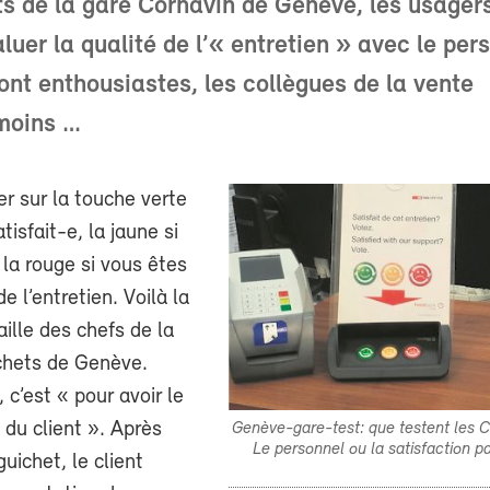
s de la gare Cornavin de Genève, les usager
luer la qualité de l’« entretien » avec le per
ont enthousiastes, les collègues de la vente
moins …
er sur la touche verte
tisfait-e, la jaune si
 la rouge si vous êtes
 l’entretien. Voilà la
aille des chefs de la
chets de Genève.
 c’est « pour avoir le
t du client ». Après
Genève-gare-test: que testent les
Le personnel ou la satisfaction pa
guichet, le client