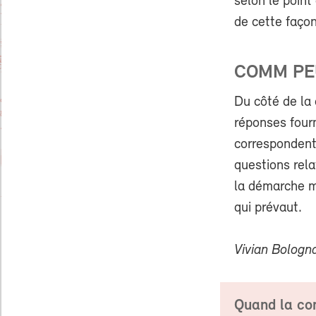
selon le point
de cette façon
COMM PE
Du côté de la 
réponses fourn
correspondent
questions rela
la démarche m
qui prévaut.
Vivian Bologn
Quand la c