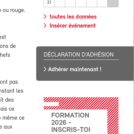
31
e ou rouge.
toutes les données
Insérer événement
est
isons de
DÉCLARATION D’ADHÉSION
chefs
Adhérer maintenant !
sont pas
instant les
it des
mais ce
FORMATION
de même ce
2026 -
e aux
INSCRIS-TOI