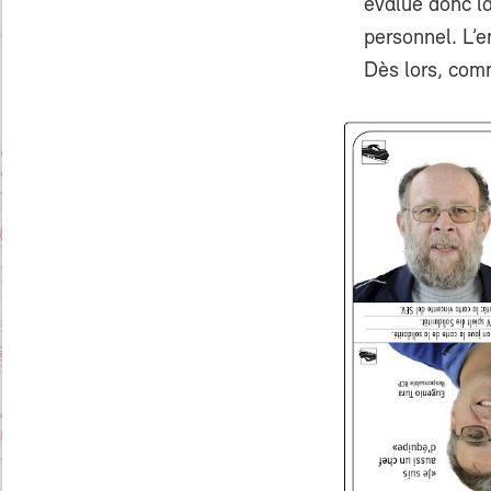
évalue donc la
personnel. L’e
Dès lors, comm