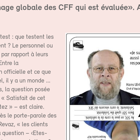
mage globale des CFF qui est évaluée». 
est : que testent les
t ? Le personnel ou
 par rapport à leurs
Entre la
officielle et ce que
el, il y a un monde …
rs, la question posée
« Satisfait de cet
tez » – est claire.
ès le porte-parole des
evaz, « les clients
a question – ‹Etes-