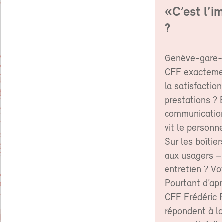
«C’est l’i
?
Genève-gare-t
CFF exactemen
la satisfaction
prestations ? 
communication 
vit le personn
Sur les boîtie
aux usagers – 
entretien ? Vo
Pourtant d’apr
CFF Frédéric R
répondent à l