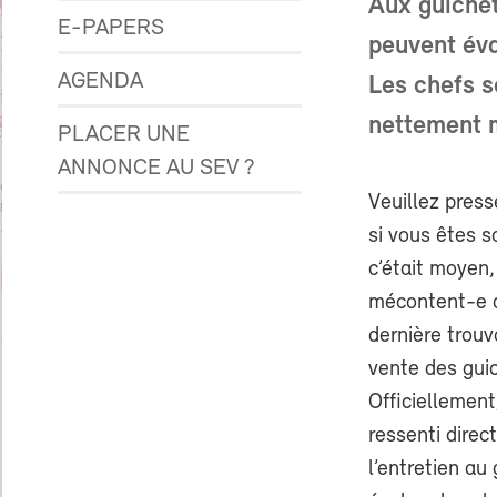
Aux guichet
E-PAPERS
peuvent éva
AGENDA
Les chefs s
nettement 
PLACER UNE
ANNONCE AU SEV ?
Veuillez press
si vous êtes sa
c’était moyen,
mécontent-e de
dernière trouv
vente des gui
Officiellement,
ressenti direc
l’entretien au 